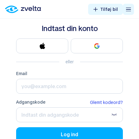
Tilføj bil
Indtast din konto
eller
email
adgangskode
Glemt kodeord?
Log ind