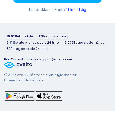
Har du ikke en konto?
Tilmeld dig
18.029
Aktive biler
17
Biler tilføjet i dag
6.111
Solgte biler de sidste 24 timer
6.096
Besøg sidste måned
84
Besøg de sidste 24 timer
Biler
Om os
Blog
Kontakt
support@zvelta.com
© 2026 zvelta
Vilkår for brug
Fortrolighedspolitik
Information til forhandlere