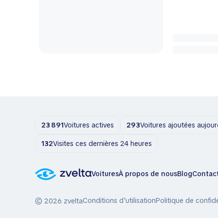
23 891
Voitures actives
293
Voitures ajoutées aujour
132
Visites ces dernières 24 heures
Voitures
À propos de nous
Blog
Contac
Conditions d'utilisation
Politique de confide
© 2026 zvelta