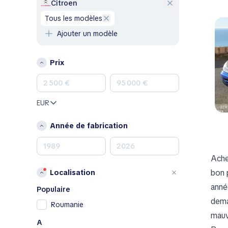
GMC
Citroen
Honda
tous les modèles
Hyundai
Ajouter un modèle
Jeep
Kia
Prix
Land Rover
Lexus
Mazda
EUR
Mercedes-Benz
MINI
Année de fabrication
Nissan
Opel
Ache
Peugeot
bon 
Localisation
Porsche
anné
RAM
Populaire
Renault
dema
Roumanie
Renault Samsung
mauv
A
Skoda