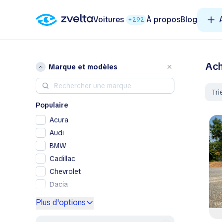
Voitures
À propos
Blog
+292
Ach
Marque et modèles
Tri
Populaire
Acura
Audi
BMW
Cadillac
Chevrolet
Dacia
Ford
Plus d'options
Genesis