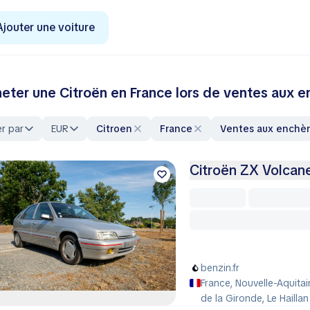
Ajouter une voiture
eter une Citroën en France lors de ventes aux e
er par
EUR
Citroen
France
Ventes aux enchè
Citroën ZX Volcan
benzin.fr
France, Nouvelle-Aquita
de la Gironde, Le Haillan