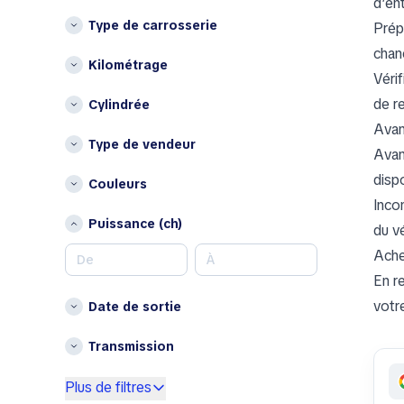
d’ent
Pays-Bas
BAIC
Type de carrosserie
Prép
Pologne
Bentley
chan
Bestune
Kilométrage
Autres
Vérif
Brabus
Belgique
de re
Cylindrée
Bugatti
Bulgarie
Avan
Buick
Chypre
Type de vendeur
Avan
BYD
Croatie
disp
Couleurs
C
Danemark
Inco
Estonie
Changan
Puissance (ch)
du vé
Finlande
Chery
Ache
Hongrie
Chrysler
En re
Irlande
Citroen
Lettonie
votr
Date de sortie
Cupra
Liechtenstein
D
Transmission
Luxembourg
DaeChang Motors
Malte
Plus de filtres
Daewoo
Norvège