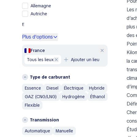
Pour
Allemagne
SsangYong
Les 
Autriche
Subaru
d’ac
Toyota
E
plus
Volkswagen
Espagne
des e
Plus d'options
Volvo
Point
F
A
France
Kilo
France
Abarth
tous les lieux
Ajouter un lieu
la c
G
Aixam
trans
Grèce
Alfa Romeo
Type de carburant
clima
AM General
I
d’im
Essence
Diesel
Électrique
Hybride
AMC
Islande
Comm
GAZ (CNG/LNG)
Hydrogène
Éthanol
Aston Martin
Italie
Défin
Flexible
Austin
L
Cher
Austin Healey
Transmission
cons
Lituanie
Avatr
Étud
automatique
manuelle
P
B