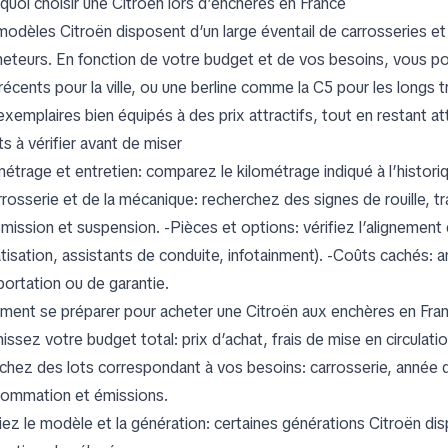
quoi choisir une Citroën lors d’enchères en France
modèles Citroën disposent d’un large éventail de carrosseries et 
heteurs. En fonction de votre budget et de vos besoins, vous po
 récents pour la ville, ou une berline comme la C5 pour les longs
xemplaires bien équipés à des prix attractifs, tout en restant atten
s à vérifier avant de miser
métrage et entretien: comparez le kilométrage indiqué à l’histori
arrosserie et de la mécanique: recherchez des signes de rouille,
mission et suspension. -Pièces et options: vérifiez l’alignement d
tisation, assistants de conduite, infotainment). -Coûts cachés: an
portation ou de garantie.
ent se préparer pour acheter une Citroën aux enchères en Fra
issez votre budget total: prix d’achat, frais de mise en circulati
chez des lots correspondant à vos besoins: carrosserie, année d
ommation et émissions.
iez le modèle et la génération: certaines générations Citroën dis