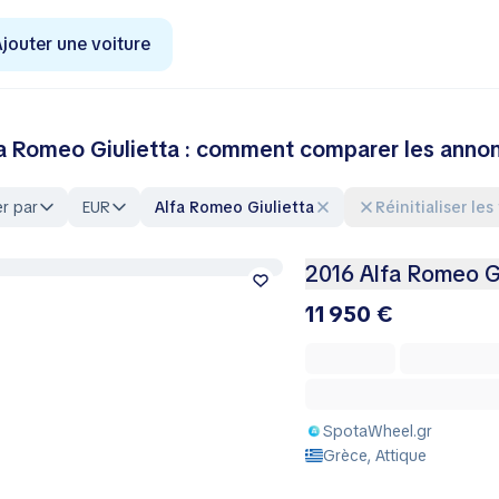
jouter une voiture
a Romeo Giulietta : comment comparer les annon
er par
EUR
Alfa Romeo Giulietta
Réinitialiser les
2016 Alfa Romeo Gi
11 950 €
SpotaWheel.gr
Grèce, Attique