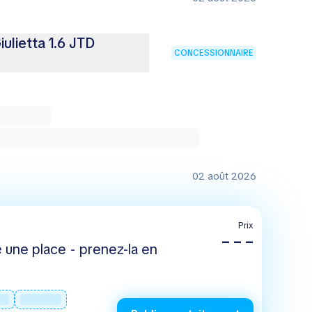
ulietta 1.6 JTD
CONCESSIONNAIRE
02 août 2026
Prix
– – –
 une place - prenez-la en