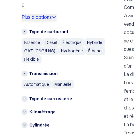
Subaru
E
Comm
Toyota
Espagne
Avant
Plus d'options
Volkswagen
vende
F
Volvo
Type de carburant
docu
France
A
ne c
Essence
Diesel
Électrique
Hybride
G
Abarth
quest
GAZ (CNG/LNG)
Hydrogène
Éthanol
Grèce
Aixam
Si u
Flexible
Alfa Romeo
I
d’un
AM General
Islande
Transmission
La di
AMC
Italie
Lors
automatique
manuelle
Aston Martin
L
l’emb
Austin
Type de carrosserie
et l
Lituanie
Austin Healey
chos
Avatr
P
Kilométrage
et ré
Pays-Bas
B
La b
Cylindrée
Pologne
BAIC
Trou