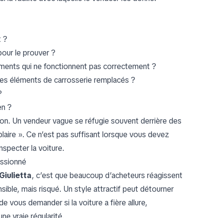
t ?
pour le prouver ?
pements qui ne fonctionnent pas correctement ?
 des éléments de carrosserie remplacés ?
?
en ?
ion. Un vendeur vague se réfugie souvent derrière des
laire ». Ce n’est pas suffisant lorsque vous devez
nspecter la voiture.
assionné
iulietta
, c’est que beaucoup d’acheteurs réagissent
nsible, mais risqué. Un style attractif peut détourner
de vous demander si la voiture a fière allure,
e vraie régularité.