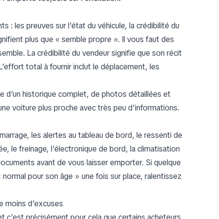
s : les preuves sur l’état du véhicule, la crédibilité du
ignifient plus que « semble propre ». Il vous faut des
ble. La crédibilité du vendeur signifie que son récit
fort total à fournir inclut le déplacement, les
 d’un historique complet, de photos détaillées et
une voiture plus proche avec très peu d’informations.
arrage, les alertes au tableau de bord, le ressenti de
, le freinage, l’électronique de bord, la climatisation
 documents avant de vous laisser emporter. Si quelque
 normal pour son âge » une fois sur place, ralentissez
le moins d’excuses
, et c’est précisément pour cela que certains acheteurs