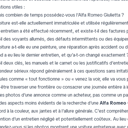
ions utiles :
is combien de temps possédez-vous l’Alfa Romeo Giulietta ?
oiture est-elle actuellement immatriculée et utilisée régulièremen
 entretien a été effectué récemment, et existe-t-il des factures 
t-il des voyants allumés, des défauts intermittents ou des équi
oiture a-t-elle eu une peinture, une réparation après accident ou
d a eu lieu le dernier entretien, et qu’a-t-on changé exactement 
-il deux clés, les manuels et le carnet ou les justificatifs d’entreti
endeur sérieux répond généralement à ces questions sans irritat
ules comme « tout fonctionne » ou « venez la voir, elle va vous p
-être traverser une frontière ou consacrer une journée entière à i
 les photos d’une annonce comme un acheteur, pas comme un p
 des aspects moins évidents de la recherche d’une
Alfa Romeo G
rd à la couleur, aux jantes et à l’allure générale. C’est compréhe
ention d’un entretien négligé et potentiellement coûteux. Au lieu 
ndez-vous si les photos montrent une voiture entretenue avec un