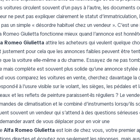
es voitures circulent souvent d’un pays à l’autre, les documents c
ur ne peut pas expliquer clairement le statut d’immatriculation, l
t pas un simple « désordre habituel chez un vendeur ». C’est une i
fa Romeo Giulietta fonctionne mieux quand l’annonce est honnêt
fa Romeo Giulietta
attire les acheteurs qui veulent quelque ch
t justement pour cela que les annonces faibles peuvent être ten
e que la voiture elle-même a du charme. Essayez de ne pas tom
e mais complète est souvent plus solide qu’une annonce stylée 
d vous comparez les voitures en vente, cherchez davantage la c
spond-il à l’usure visible sur le volant, les sièges, les pédales 
aux et les reflets de peinture paraissent-ils réguliers ? Le vendeu
andes de climatisation et le combiné d’instruments lorsqu’ils so
quent souvent un vendeur qui s’attend à des questions sérieuses et
demander avant de vous déplacer pour en voir une
ne
Alfa Romeo Giulietta
est loin de chez vous, votre premier ap
tions directes et écoutez non seulement les réponses, mais aussi 