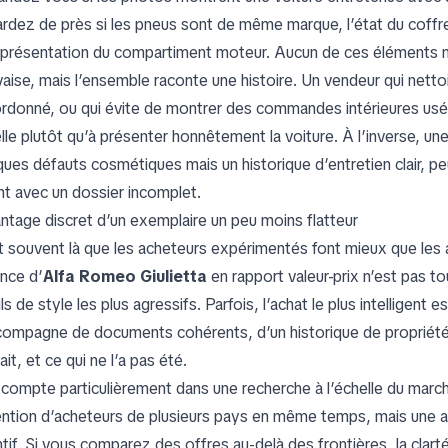
rdez de près si les pneus sont de même marque, l’état du coffr
a présentation du compartiment moteur. Aucun de ces éléments ne
aise, mais l’ensemble raconte une histoire. Un vendeur qui nettoie
rdonné, ou qui évite de montrer des commandes intérieures usée
elle plutôt qu’à présenter honnêtement la voiture. À l’inverse, u
ques défauts cosmétiques mais un historique d’entretien clair, pe
ant avec un dossier incomplet.
antage discret d’un exemplaire un peu moins flatteur
t souvent là que les acheteurs expérimentés font mieux que les 
nce d’
Alfa Romeo Giulietta
en rapport valeur-prix n’est pas to
ls de style les plus agressifs. Parfois, l’achat le plus intelligent 
compagne de documents cohérents, d’un historique de propriété c
ait, et ce qui ne l’a pas été.
 compte particulièrement dans une recherche à l’échelle du marc
tention d’acheteurs de plusieurs pays en même temps, mais une 
tif. Si vous comparez des offres au-delà des frontières, la clarté