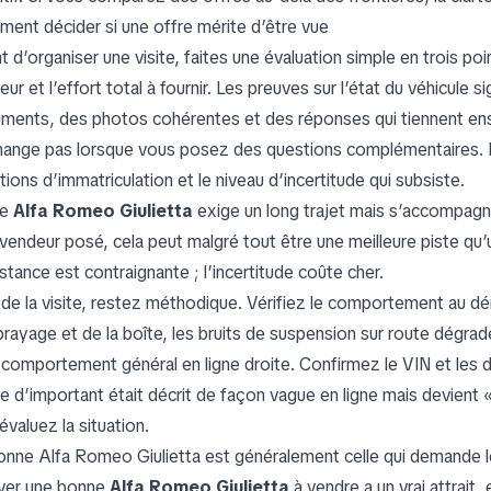
ent décider si une offre mérite d’être vue
 d’organiser une visite, faites une évaluation simple en trois point
ur et l’effort total à fournir. Les preuves sur l’état du véhicule s
ments, des photos cohérentes et des réponses qui tiennent ensem
hange pas lorsque vous posez des questions complémentaires. L’ef
ions d’immatriculation et le niveau d’incertitude qui subsiste.
ne
Alfa Romeo Giulietta
exige un long trajet mais s’accompagne
 vendeur posé, cela peut malgré tout être une meilleure piste qu’
stance est contraignante ; l’incertitude coûte cher.
 de la visite, restez méthodique. Vérifiez le comportement au dém
rayage et de la boîte, les bruits de suspension sur route dégradée
e comportement général en ligne droite. Confirmez le VIN et les
e d’important était décrit de façon vague en ligne mais devient «
évaluez la situation.
onne Alfa Romeo Giulietta est généralement celle qui demande 
ver une bonne
Alfa Romeo Giulietta
à vendre a un vrai attrait