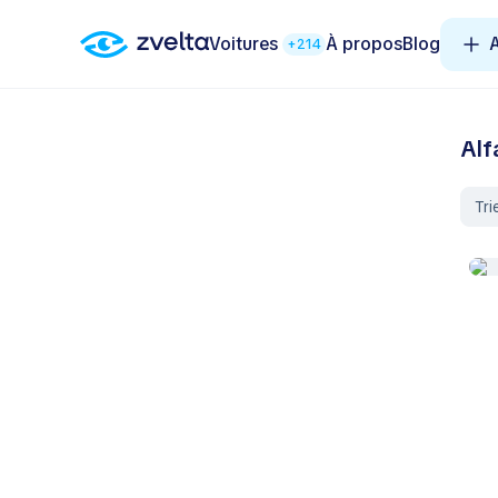
Voitures
À propos
Blog
A
+214
Alf
Tri