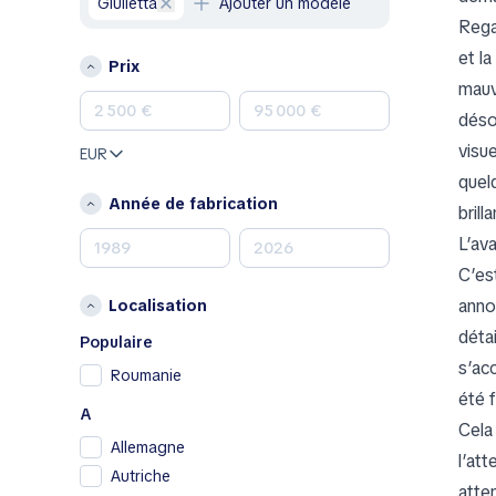
Giulietta
Ajouter un modèle
Hyundai
Rega
Jeep
et l
Prix
Kia
mauv
Land Rover
déso
Lexus
visu
EUR
Mazda
quel
Mercedes-Benz
Année de fabrication
brill
MINI
L’av
Nissan
C’es
Opel
anno
Localisation
Peugeot
détai
Porsche
Populaire
s’ac
RAM
Roumanie
été f
Renault
A
Renault Samsung
Cela
Allemagne
Skoda
l’at
Autriche
SsangYong
atten