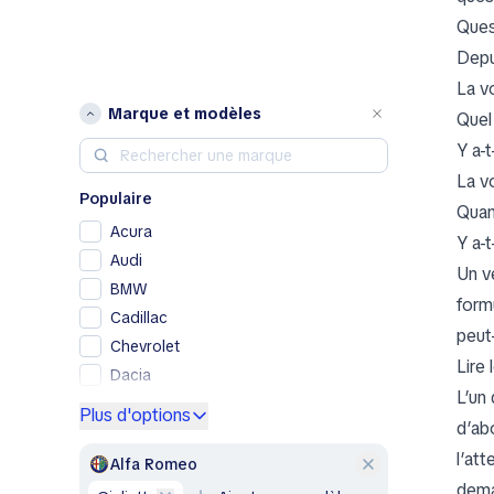
Quest
Depu
La v
Marque et modèles
Quel
Y a-
La v
Populaire
Quan
Acura
Y a-t
Audi
Un v
BMW
form
Cadillac
peut
Chevrolet
Lire
Dacia
L’un
Ford
Plus d'options
d’abo
Genesis
l’att
GMC
Alfa Romeo
dema
Honda