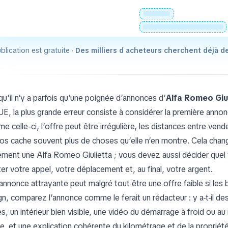
blication est gratuite ·
Des milliers d acheteurs cherchent déjà d
qu’il n’y a parfois qu’une poignée d’annonces d’
Alfa Romeo Giu
’UE, la plus grande erreur consiste à considérer la première an
 celle-ci, l’offre peut être irrégulière, les distances entre vend
os cache souvent plus de choses qu’elle n’en montre. Cela chang
ement une Alfa Romeo Giulietta ; vous devez aussi décider que
ter votre appel, votre déplacement et, au final, votre argent.
annonce attrayante peut malgré tout être une offre faible si les
gn, comparez l’annonce comme le ferait un rédacteur : y a-t-il des
s, un intérieur bien visible, une vidéo du démarrage à froid ou au
ble, et une explication cohérente du kilométrage et de la proprié