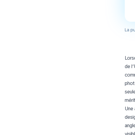
La pu
Lors
de l
comme
phot
seul
méri
Une 
desi
angle
visi