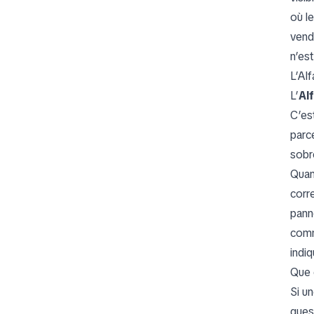
où l
vende
n’es
L’Al
L’
Al
C’es
parc
sobr
Quan
corre
panne
comm
indi
Que 
Si u
ques