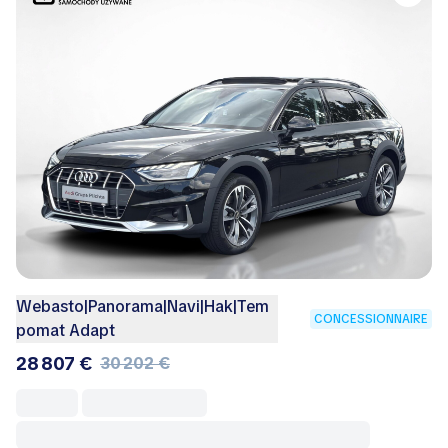
Webasto|Panorama|Navi|Hak|Tem
CONCESSIONNAIRE
pomat Adapt
28 807 €
30 202 €