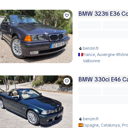
BMW 323ti E36 Co
benzin.fr
France, Auvergne-Rhône-
Valbonne
BMW 330ci E46 Cab
benzin.fr
Espagne, Catalunya, Pr