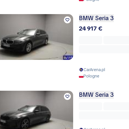
BMW Seria 3
24 917 €
CarArena.pl
Pologne
BMW Seria 3