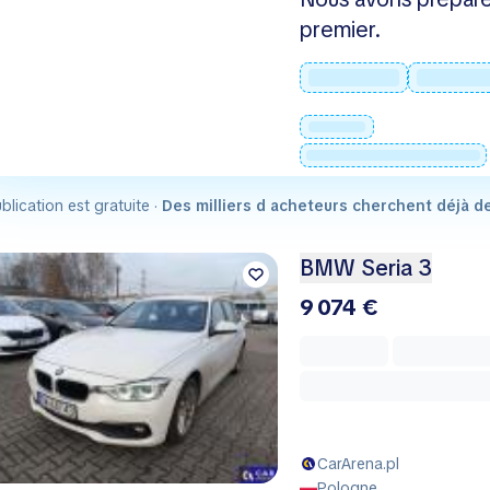
premier.
blication est gratuite ·
Des milliers d acheteurs cherchent déjà d
BMW Seria 3
9 074 €
CarArena.pl
Pologne