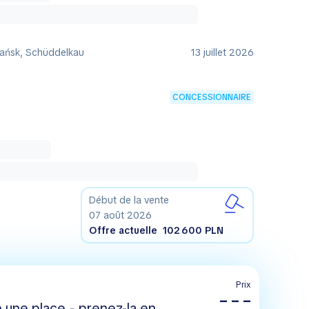
ańsk, Schüddelkau
13 juillet 2026
CONCESSIONNAIRE
Début de la vente
07 août 2026
Offre actuelle
102 600 PLN
Prix
– – –
 une place - prenez-la en