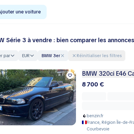
Ajouter une voiture
 Série 3 à vendre : bien comparer les annonces 
er par
EUR
BMW 3er
Réinitialiser les filtres
BMW 320ci E46 Cab
8 700 €
benzin.fr
France, Région Île-de-F
Courbevoie