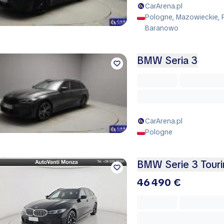
CarArena.pl
Pologne, Mazowieckie, P
Baranowo
BMW Seria 3
CarArena.pl
Pologne
BMW Serie 3 Touri
46 490 €