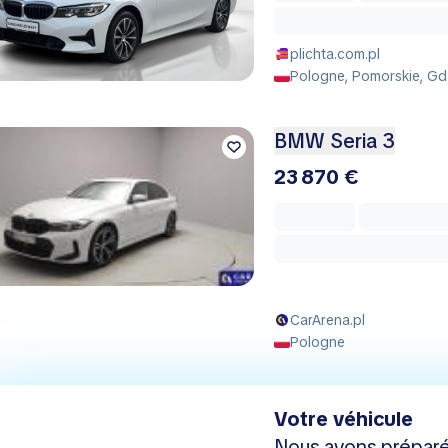
plichta.com.pl
Pologne, Pomorskie, Gd
BMW Seria 3
23 870 €
CarArena.pl
Pologne
Votre véhicule
Nous avons préparé