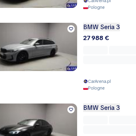
CarArena.pl
Pologne
BMW Seria 3
27 988 €
CarArena.pl
Pologne
BMW Seria 3