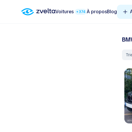
Voitures
À propos
Blog
+374
BMW
Tri