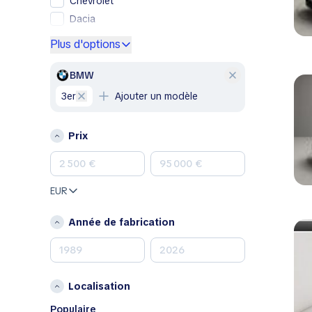
Chevrolet
Dacia
Ford
Plus d'options
Genesis
GMC
BMW
Honda
3er
Ajouter un modèle
Hyundai
Jeep
Prix
Kia
Land Rover
Lexus
EUR
Mazda
Mercedes-Benz
Année de fabrication
MINI
Nissan
Opel
Localisation
Peugeot
Porsche
Populaire