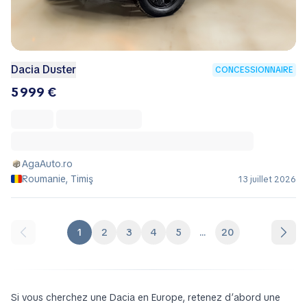
Dacia Duster
CONCESSIONNAIRE
5 999 €
AgaAuto.ro
Roumanie, Timiş
13 juillet 2026
1
2
3
4
5
...
20
Si vous cherchez une Dacia en Europe, retenez d’abord une