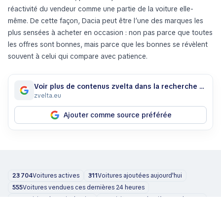
réactivité du vendeur comme une partie de la voiture elle-
même. De cette façon, Dacia peut être l’une des marques les
plus sensées à acheter en occasion : non pas parce que toutes
les offres sont bonnes, mais parce que les bonnes se révèlent
souvent à celui qui compare avec patience.
Voir plus de contenus zvelta dans la recherche Google
zvelta.eu
Ajouter comme source préférée
23 704
Voitures actives
311
Voitures ajoutées aujourd'hui
555
Voitures vendues ces dernières 24 heures
6 005
Visites le mois dernier
176
Visites ces dernières 24 heures
Voitures
À propos de nous
Blog
Contact
support@zvelta.com