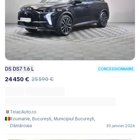
DS DS7 1.6 L
CONCESSIONNAIRE
24 450 €
25 590 €
TiriacAuto.ro
Roumanie, București, Municipiul Bucureşti,
Dămăroaia
30 janvier 2026