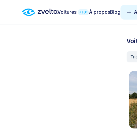
Voitures
À propos
Blog
A
+101
Voi
Tri