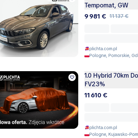
Tempomat, GW
9 981 €
11 137 €
plichta.com.pl
Pologne, Pomorskie, Gd
1.0 Hybrid 70km Do
FV23%
11 610 €
plichta.com.pl
Pologne, Kujawsko-Pomo