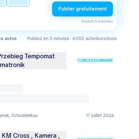
Publier gratuitement
Gratuit
·
5 minutes
es autos
Publiez en 5 minutes · 6 052 acheteurs/mois
i Przebieg Tempomat
CONCESSIONNAIRE
imatronik
ańsk, Schüddelkau
17 juillet 2026
00 KM Cross , Kamera ,