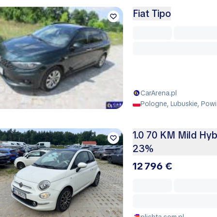
Fiat Tipo
CarArena.pl
Pologne, Lubuskie, Powi
1.0 70 KM Mild Hyb
23%
12 796 €
plichta.com.pl