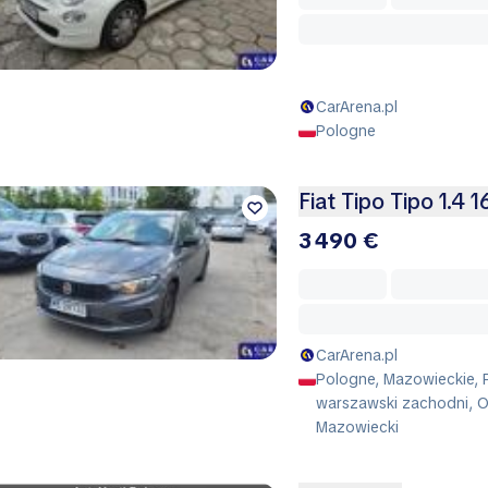
CarArena.pl
Pologne
Fiat Tipo Tipo 1.4 
3 490 €
CarArena.pl
Pologne, Mazowieckie, 
warszawski zachodni, 
Mazowiecki