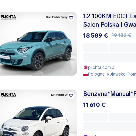
1.2 100KM EDCT La P
Salon Polska | Gwa
18 589 €
19 182 €
plichta.com.pl
Pologne, Kujawsko-Pomo
Benzyna*Manual*
11 610 €