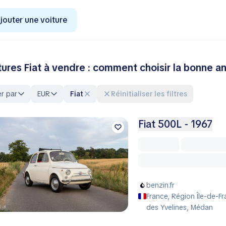
jouter une voiture
tures Fiat à vendre : comment choisir la bonne 
er par
EUR
Fiat
Réinitialiser les filtres
Fiat 500L - 1967
benzin.fr
France, Région Île-de-F
des Yvelines, Médan