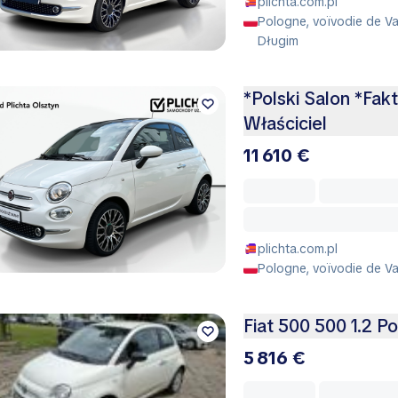
plichta.com.pl
Pologne, voïvodie de Va
Długim
*Polski Salon *Fa
Właściciel
11 610 €
plichta.com.pl
Pologne, voïvodie de Va
Fiat 500 500 1.2 P
5 816 €