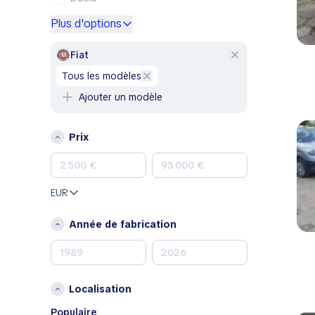
Ford
Plus d'options
Genesis
GMC
Fiat
Honda
tous les modèles
Hyundai
Ajouter un modèle
Jeep
Kia
Prix
Land Rover
Lexus
Mazda
EUR
Mercedes-Benz
MINI
Année de fabrication
Nissan
Opel
Peugeot
Localisation
Porsche
RAM
Populaire