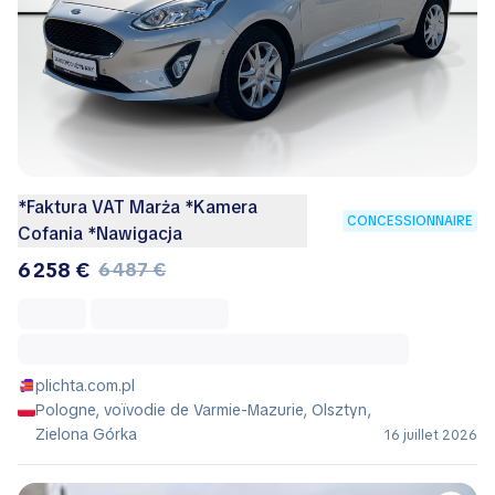
*Faktura VAT Marża *Kamera
CONCESSIONNAIRE
Cofania *Nawigacja
6 258 €
6 487 €
plichta.com.pl
Pologne, voïvodie de Varmie-Mazurie, Olsztyn,
Zielona Górka
16 juillet 2026