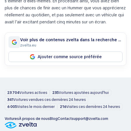
s’éliminer d’elles-mêmes. En procédant ainsi, vous avez bien
plus de chances de finir avec un Hummer que vous apprécierez
réellement au quotidien, et pas seulement avec un véhicule qui
avait l’air excitant pendant cinq minutes sur un écran.
Voir plus de contenus zvelta dans la recherche Google
zvelta.eu
Ajouter comme source préférée
23 704
Voitures actives
235
Voitures ajoutées aujourd'hui
341
Voitures vendues ces dernières 24 heures
6 005
Visites le mois dernier
216
Visites ces dernières 24 heures
Voitures
À propos de nous
Blog
Contact
support@zvelta.com