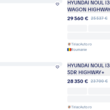
HYUNDAI NOUL I30
WAGON HIGHWA
29 560 €
25 537 €
TiriacAuto.ro
Roumanie
HYUNDAI NOUL I30
5DR HIGHWAY+
28 350 €
23 700 €
TiriacAuto.ro