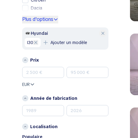
Citroen
Dacia
Ford
Plus d'options
Genesis
GMC
Hyundai
Honda
i30
Ajouter un modèle
Hyundai
Jeep
Prix
Kia
Land Rover
Lexus
EUR
Mazda
Mercedes-Benz
Année de fabrication
MINI
Mitsubishi
Nissan
Localisation
Opel
Peugeot
Populaire