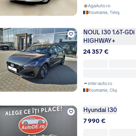
AgaAuto.ro
Roumanie, Timiş
NOUL I30 1.6T-GD
HIGHWAY+
24 357 €
inter-auto.ro
Roumanie, Cluj
Hyundai I30
7 990 €