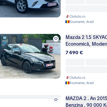
ClsAuto.ro
Roumanie, Arad
Mazda 2 1.5 SKYAC
Economică, Modern
7 490 €
ClsAuto.ro
Roumanie, Arad
MAZDA 2 . An 2015
Benzina . 90 000 K