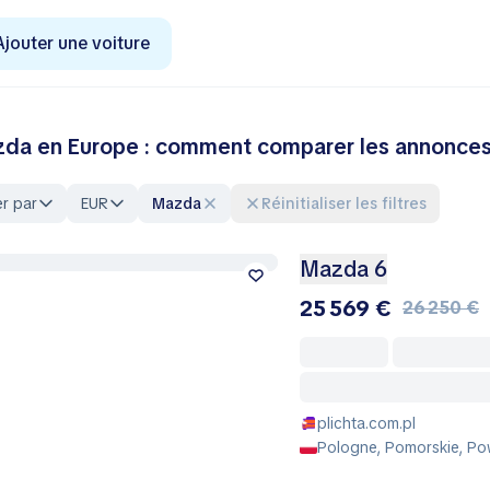
Ajouter une voiture
da en Europe : comment comparer les annonces 
er par
EUR
Mazda
Réinitialiser les filtres
Mazda 6
25 569 €
26 250 €
plichta.com.pl
Pologne, Pomorskie, Po