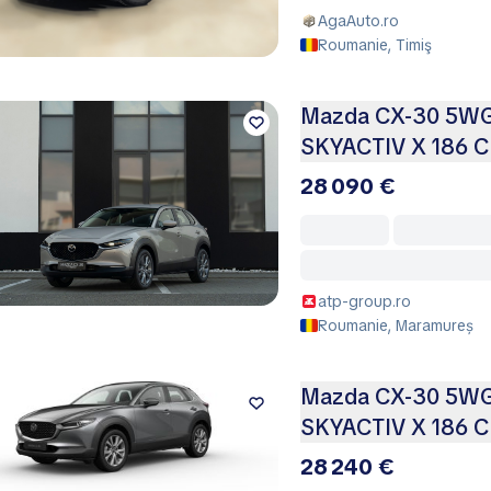
AgaAuto.ro
Roumanie, Timiş
Mazda CX-30 5WGN
SKYACTIV X 186 
28 090 €
atp-group.ro
Roumanie, Maramureș
Mazda CX-30 5WGN
SKYACTIV X 186 
28 240 €