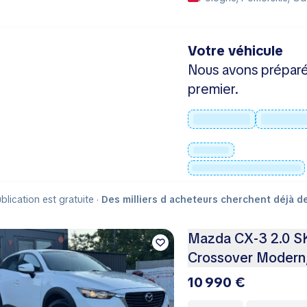
Votre véhicule
Nous avons préparé
premier.
blication est gratuite ·
Des milliers d acheteurs cherchent déjà d
Mazda CX‑3 2.0 S
Crossover Modern, 
10 990 €