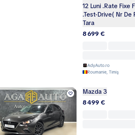
12 Luni .Rate Fixe
.Test-Drive( Nr De 
Tara
8 699 €
AdyAuto.ro
Roumanie, Timiş
Mazda 3
8 499 €