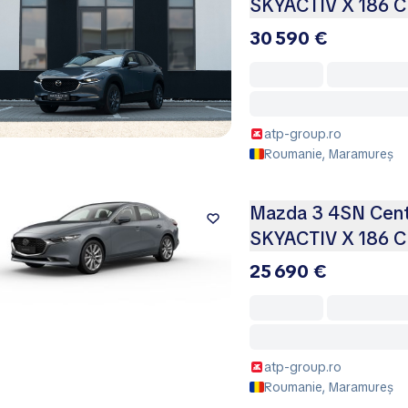
SKYACTIV X 186 C
30 590 €
atp-group.ro
Roumanie, Maramureș
Mazda 3 4SN Centr
SKYACTIV X 186 
25 690 €
atp-group.ro
Roumanie, Maramureș