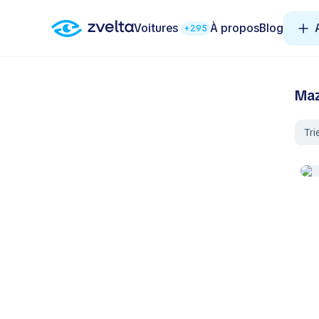
Voitures
À propos
Blog
+295
Maz
Tri