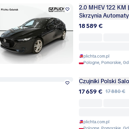
2.0 MHEV 122 KM |
Skrzynia Automaty
18 589 €
plichta.com.pl
Pologne, Pomorskie, Gd
Czujniki Polski Sa
17 659 €
17 880 €
plichta.com.pl
Pologne, Pomorskie, Gd