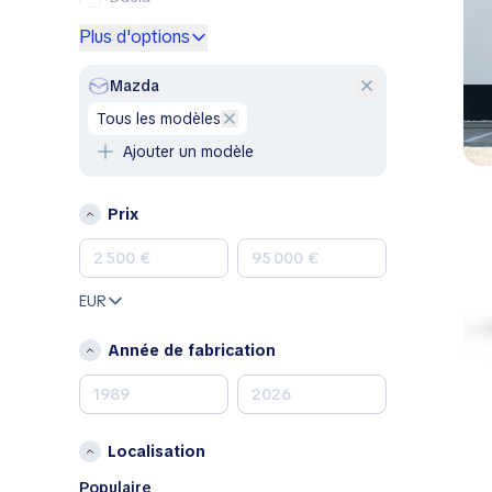
Ford
Plus d'options
Genesis
GMC
Mazda
Honda
tous les modèles
Hyundai
Ajouter un modèle
Jeep
Kia
Prix
Land Rover
Lexus
Mazda
EUR
Mercedes-Benz
MINI
Année de fabrication
Nissan
Opel
Peugeot
Localisation
Porsche
RAM
Populaire