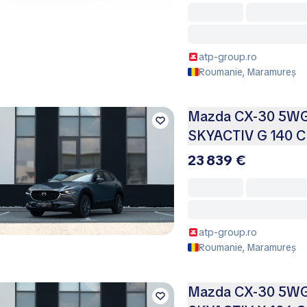
atp-group.ro
Roumanie, Maramureș
Mazda CX-30 5WGN
SKYACTIV G 140 
23 839 €
atp-group.ro
Roumanie, Maramureș
Mazda CX-30 5WGN