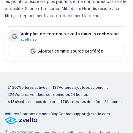
les points d’usure les plus parlants et ne confondez pas rareté
et qualité. Si une offre sur un Mitsubishi Grandis résiste à ce
filtre, le déplacement vaut probablement la peine.
Voir plus de contenus zvelta dans la recherche Google
zvelta.eu
Ajouter comme source préférée
21 507
Voitures actives
137
Voitures ajoutées aujourd'hui
476
Voitures vendues ces dernières 24 heures
6 186
Visites le mois dernier
178
Visites ces dernières 24 heures
Voitures
À propos de nous
Blog
Contact
support@zvelta.com
© 2026 zvelta
Conditions d'utilisation
Politique de confidentialité