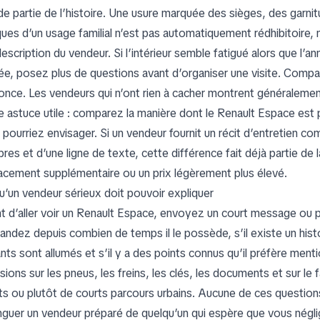
de partie de l’histoire. Une usure marquée des sièges, des garn
ques d’un usage familial n’est pas automatiquement rédhibitoire,
description du vendeur. Si l’intérieur semble fatigué alors que l’
isée, posez plus de questions avant d’organiser une visite. Comp
nonce. Les vendeurs qui n’ont rien à cacher montrent généralement 
e astuce utile : comparez la manière dont le Renault Espace est 
 pourriez envisager. Si un vendeur fournit un récit d’entretien 
res et d’une ligne de texte, cette différence fait déjà partie de 
acement supplémentaire ou un prix légèrement plus élevé.
u’un vendeur sérieux doit pouvoir expliquer
t d’aller voir un Renault Espace, envoyez un court message ou 
ndez depuis combien de temps il le possède, s’il existe un histo
nts sont allumés et s’il y a des points connus qu’il préfère men
sions sur les pneus, les freins, les clés, les documents et sur le fa
ets ou plutôt de courts parcours urbains. Aucune de ces question
inguer un vendeur préparé de quelqu’un qui espère que vous néglig