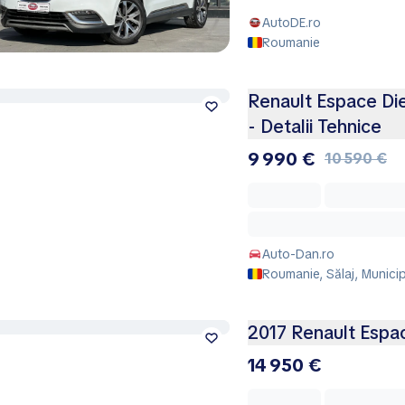
AutoDE.ro
Roumanie
Renault Espace Di
- Detalii Tehnice
9 990 €
10 590 €
Auto-Dan.ro
Roumanie, Sălaj, Municip
2017 Renault Espace
14 950 €