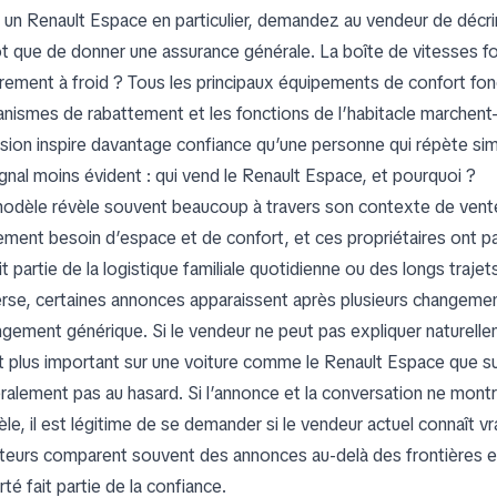
 un Renault Espace en particulier, demandez au vendeur de décr
ôt que de donner une assurance générale. La boîte de vitesses fo
rement à froid ? Tous les principaux équipements de confort fon
nismes de rabattement et les fonctions de l’habitacle marchent
ision inspire davantage confiance qu’une personne qui répète simp
ignal moins évident : qui vend le Renault Espace, et pourquoi ?
odèle révèle souvent beaucoup à travers son contexte de vente.
lement besoin d’espace et de confort, et ces propriétaires ont pa
it partie de la logistique familiale quotidienne ou des longs traj
verse, certaines annonces apparaissent après plusieurs changement
ngement générique. Si le vendeur ne peut pas expliquer naturelleme
t plus important sur une voiture comme le Renault Espace que sur 
ralement pas au hasard. Si l’annonce et la conversation ne mon
e, il est légitime de se demander si le vendeur actuel connaît vr
teurs comparent souvent des annonces au-delà des frontières et e
arté fait partie de la confiance.