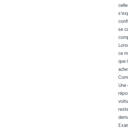
cell
s’exp
conf
se c
comp
Lors
ce m
que 
ache
Comp
Une 
répo
voit
rest
dema
Exam