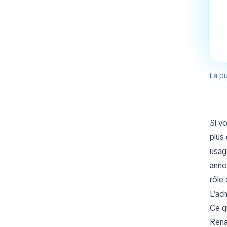
La pu
Si v
plus
usage
anno
rôle
L’ac
Ce q
Rena