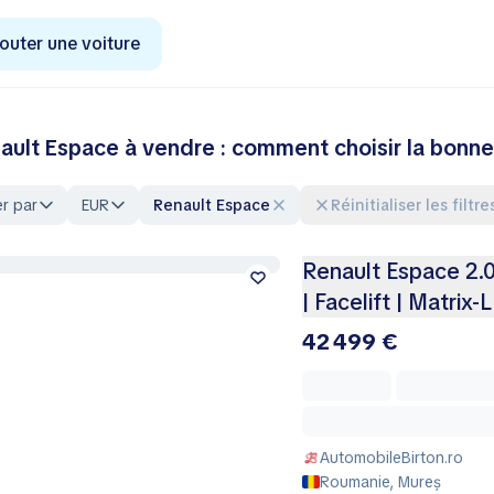
outer une voiture
ault Espace à vendre : comment choisir la bonne
er par
EUR
Renault Espace
Réinitialiser les filtre
Renault Espace 2.0 
| Facelift | Matrix-
42 499 €
AutomobileBirton.ro
Roumanie, Mureș