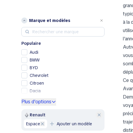
gran
typi
Marque et modèles
à la 
util
l’an
Populaire
Autr
Audi
vous
BMW
somb
BYD
dépl
Chevrolet
Ce q
Citroen
Avan
Dacia
Dema
Ford
Plus d'options
voya
Genesis
préci
GMC
Renault
traj
Honda
Espace
Ajouter un modèle
Hyundai
dist