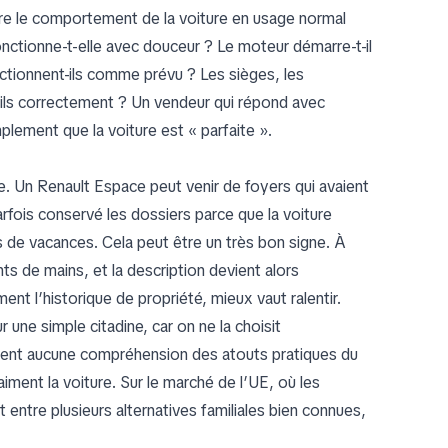
ire le comportement de la voiture en usage normal
nctionne-t-elle avec douceur ? Le moteur démarre-t-il
ctionnent-ils comme prévu ? Les sièges, les
-ils correctement ? Un vendeur qui répond avec
lement que la voiture est « parfaite ».
 Un Renault Espace peut venir de foyers qui avaient
rfois conservé les dossiers parce que la voiture
ets de vacances. Cela peut être un très bon signe. À
s de mains, et la description devient alors
nt l’historique de propriété, mieux vaut ralentir.
une simple citadine, car on ne la choisit
trent aucune compréhension des atouts pratiques du
aiment la voiture. Sur le marché de l’UE, où les
ntre plusieurs alternatives familiales bien connues,