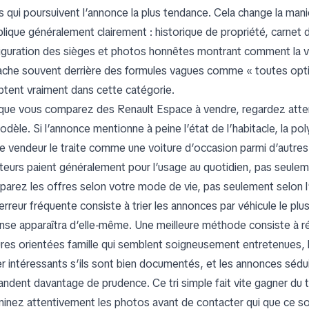
es qui poursuivent l’annonce la plus tendance. Cela change la man
lique généralement clairement : historique de propriété, carnet d’
iguration des sièges et photos honnêtes montrant comment la voit
ache souvent derrière des formules vagues comme « toutes option
tent vraiment dans cette catégorie.
que vous comparez des Renault Espace à vendre, regardez atte
odèle. Si l’annonce mentionne à peine l’état de l’habitacle, la po
le vendeur le traite comme une voiture d’occasion parmi d’autres
teurs paient généralement pour l’usage au quotidien, pas seulem
arez les offres selon votre mode de vie, pas seulement selon 
erreur fréquente consiste à trier les annonces par véhicule le pl
nse apparaîtra d’elle-même. Une meilleure méthode consiste à rép
ures orientées famille qui semblent soigneusement entretenues, 
er intéressants s’ils sont bien documentés, et les annonces sédu
ndent davantage de prudence. Ce tri simple fait vite gagner du 
inez attentivement les photos avant de contacter qui que ce soit