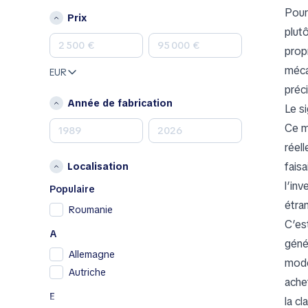
Jeep
Pour
Prix
Kia
plut
Land Rover
prop
Lexus
méca
EUR
Mazda
préc
Mercedes-Benz
Année de fabrication
Le s
MINI
Ce m
Mitsubishi
réel
Nissan
faisa
Localisation
Opel
l’in
Peugeot
Populaire
étra
Porsche
Roumanie
C’es
Renault
A
Renault Samsung
géné
Allemagne
Skoda
modèl
Autriche
SsangYong
ache
Toyota
E
la cl