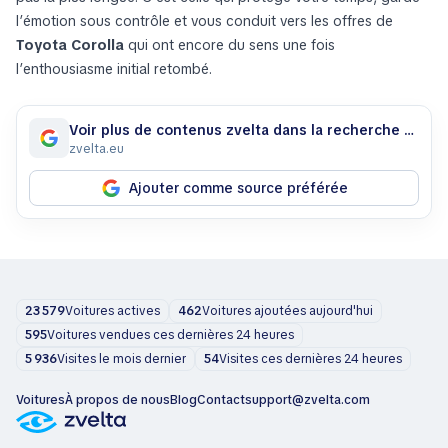
l’émotion sous contrôle et vous conduit vers les offres de
Toyota Corolla
qui ont encore du sens une fois
l’enthousiasme initial retombé.
Voir plus de contenus zvelta dans la recherche Google
zvelta.eu
Ajouter comme source préférée
23 579
Voitures actives
462
Voitures ajoutées aujourd'hui
595
Voitures vendues ces dernières 24 heures
5 936
Visites le mois dernier
54
Visites ces dernières 24 heures
Voitures
À propos de nous
Blog
Contact
support@zvelta.com