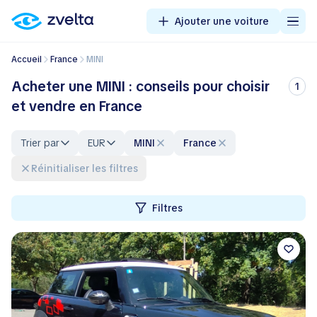
Ajouter une voiture
Accueil
France
MINI
Acheter une MINI : conseils pour choisir
1
et vendre en France
Trier par
EUR
MINI
France
Réinitialiser les filtres
Filtres