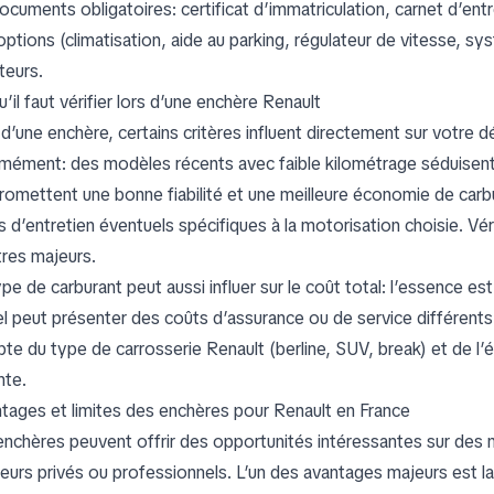
ocuments obligatoires: certificat d’immatriculation, carnet d’ent
options (climatisation, aide au parking, régulateur de vitesse, s
teurs.
’il faut vérifier lors d’une enchère Renault
 d’une enchère, certains critères influent directement sur votre 
mément: des modèles récents avec faible kilométrage séduisen
promettent une bonne fiabilité et une meilleure économie de carbu
 d’entretien éventuels spécifiques à la motorisation choisie. Véri
tres majeurs.
ype de carburant peut aussi influer sur le coût total: l’essence e
l peut présenter des coûts d’assurance ou de service différents en
te du type de carrosserie Renault (berline, SUV, break) et de l’éq
nte.
tages et limites des enchères pour Renault en France
enchères peuvent offrir des opportunités intéressantes sur des
eurs privés ou professionnels. L’un des avantages majeurs est la p