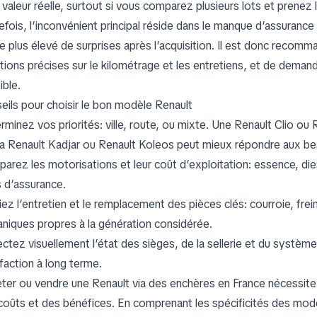
 valeur réelle, surtout si vous comparez plusieurs lots et prenez 
fois, l’inconvénient principal réside dans le manque d’assurance 
ue plus élevé de surprises après l’acquisition. Il est donc recom
tions précises sur le kilométrage et les entretiens, et de demand
ible.
eils pour choisir le bon modèle Renault
rminez vos priorités: ville, route, ou mixte. Une Renault Clio ou
la Renault Kadjar ou Renault Koleos peut mieux répondre aux beso
arez les motorisations et leur coût d’exploitation: essence, dies
s d’assurance.
fiez l’entretien et le remplacement des pièces clés: courroie, fre
niques propres à la génération considérée.
ctez visuellement l’état des sièges, de la sellerie et du système 
sfaction à long terme.
ter ou vendre une Renault via des enchères en France nécessite 
coûts et des bénéfices. En comprenant les spécificités des modèle