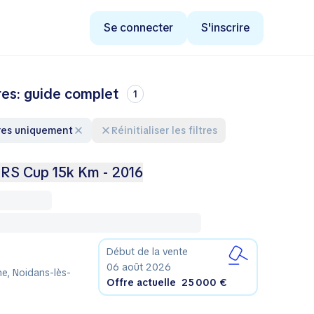
Se connecter
S'inscrire
res: guide complet
1
res uniquement
Réinitialiser les filtres
RS Cup 15k Km - 2016
Début de la vente
06 août 2026
e, Noidans-lès-
Offre actuelle
25 000 €