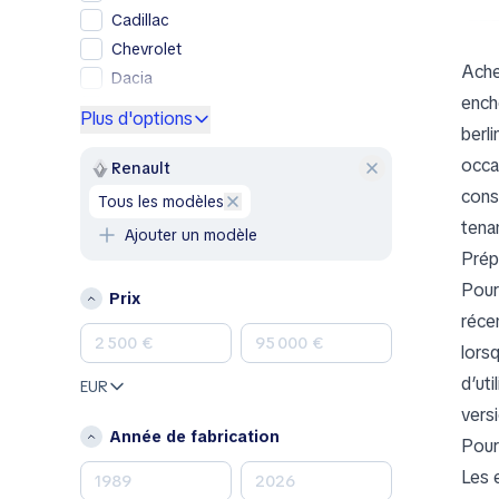
Cadillac
Chevrolet
Ache
Dacia
ench
Ford
Plus d'options
berl
Genesis
occas
GMC
Renault
Honda
cons
tous les modèles
Hyundai
tena
Ajouter un modèle
Jeep
Prép
Kia
Pour
Prix
Land Rover
réce
Lexus
lors
Mazda
d’ut
EUR
Mercedes-Benz
vers
MINI
Année de fabrication
Pour 
Nissan
Les 
Opel