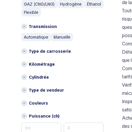
Islande
de la
GAZ (CNG/LNG)
Hydrogène
Éthanol
Austin
Italie
Toute
Flexible
Austin Healey
L
risq
Avatr
Transmission
ques
Lituanie
B
poss
automatique
manuelle
P
BAIC
Cons
Pays-Bas
Bentley
Type de carrosserie
Déte
Pologne
Bestune
que 
Brabus
Kilométrage
Autres
Comp
Bugatti
Belgique
tarif
Cylindrée
Buick
Bulgarie
Véri
BYD
Chypre
Type de vendeur
méca
C
Croatie
Inspe
Couleurs
Danemark
Changan
sati
Estonie
Chery
Puissance (ch)
Ache
Finlande
Chrysler
des 
Hongrie
Citroen