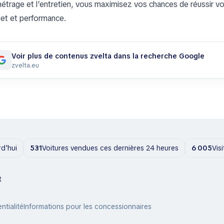
métrage et l’entretien, vous maximisez vos chances de réussir v
et et performance.
Voir plus de contenus zvelta dans la recherche Google
zvelta.eu
rd'hui
531
Voitures vendues ces dernières 24 heures
6 005
Vis
t
ntialité
Informations pour les concessionnaires