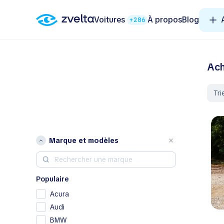
Voitures
À propos
Blog
+286
Ach
Tri
Marque et modèles
Populaire
Acura
Audi
BMW