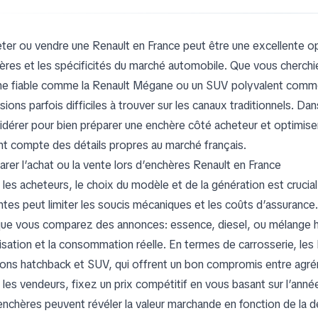
ter ou vendre une Renault en France peut être une excellente o
ères et les spécificités du marché automobile. Que vous cherch
ine fiable comme la Renault Mégane ou un SUV polyvalent comme 
ions parfois difficiles à trouver sur les canaux traditionnels. Da
idérer pour bien préparer une enchère côté acheteur et optimiser
nt compte des détails propres au marché français.
arer l’achat ou la vente lors d’enchères Renault en France
 les acheteurs, le choix du modèle et de la génération est crucia
ntes peut limiter les soucis mécaniques et les coûts d’assurance.
que vous comparez des annonces: essence, diesel, ou mélange hyb
ilisation et la consommation réelle. En termes de carrosserie, le
ions hatchback et SUV, qui offrent un bon compromis entre agrém
les vendeurs, fixez un prix compétitif en vous basant sur l’année
enchères peuvent révéler la valeur marchande en fonction de la 