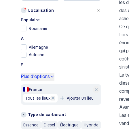
les d
Peugeot
des 
Localisation
Porsche
ache
RAM
Populaire
Renault
Ce qu
Roumanie
Renault Samsung
Lors
A
Skoda
énor
Allemagne
SsangYong
qui 
Autriche
Subaru
coûts
Toyota
E
sinis
Volkswagen
Espagne
Le t
Plus d'options
Volvo
diese
F
A
France
comp
France
Aixam
tous les lieux
Ajouter un lieu
reve
G
Alfa Romeo
Avan
Grèce
AM General
Type de carburant
Les 
AMC
I
vend
Essence
Diesel
Électrique
Hybride
Aston Martin