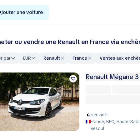
Ajouter une voiture
eter ou vendre une Renault en France via enchè
er par
EUR
Renault
France
Ventes aux enchè
Renault Mégane 3 
benzin.fr
France, BFC, Haute-Saôn
Vesoul