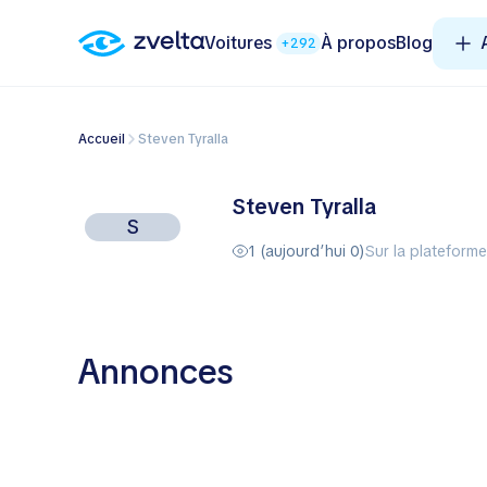
Voitures
À propos
Blog
+292
Accueil
Steven Tyralla
Steven Tyralla
S
1 (aujourd’hui 0)
Sur la plateform
Annonces