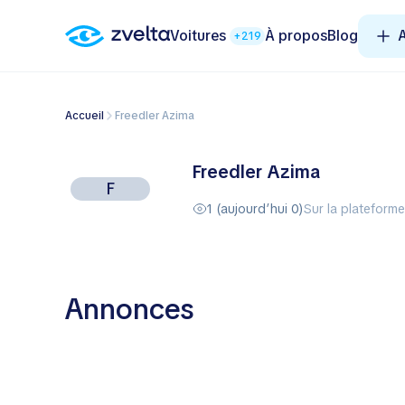
Voitures
À propos
Blog
A
+219
Accueil
Freedler Azima
Freedler Azima
F
1 (aujourd’hui 0)
Sur la plateform
Annonces