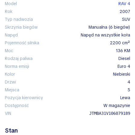
Model
RAV 4
Rok
2007
Typ nadwozia
SUV
Skrzynia biegów
manualna (6 biegów)
Napęd
napęd na wszystkie koła
Pojemność silnika
2200 cm²
Moc
136 KM
Rodzaj paliwa
diesel
Norma emisji
Euro 4
Kolor
niebieski
Drzwi
4
Miejsca
5
Pozycja kierownicy
lewa
Dostępność
w magazynie
VIN
JTMBA31V106079189
Stan