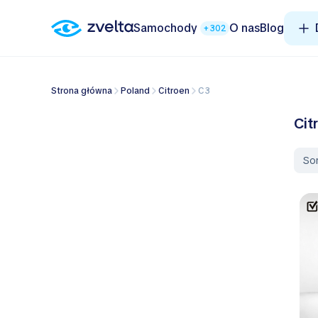
Samochody
O nas
Blog
+302
Strona główna
Poland
Citroen
C3
Cit
So