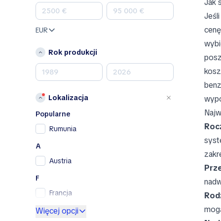
Jak 
Land Rover
Jeśl
Lexus
cenę
EUR
Mazda
wybi
Mercedes-Benz
Rok produkcji
posz
MINI
kosz
Nissan
benz
Opel
Lokalizacja
wypo
Peugeot
Najw
Porsche
Popularne
Rocz
RAM
Rumunia
Renault
syst
A
Renault Samsung
zakr
Austria
Skoda
Prze
SsangYong
F
nadw
Subaru
Francja
Rodz
Toyota
mogą
G
Więcej opcji
Volkswagen