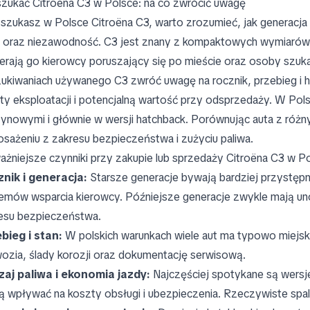
szukać Citroëna C3 w Polsce: na co zwrócić uwagę
i szukasz w Polsce Citroëna C3, warto zrozumieć, jak generacja
 oraz niezawodność. C3 jest znany z kompaktowych wymiarów 
erają go kierowcy poruszający się po mieście oraz osoby szuka
ukiwaniach używanego C3 zwróć uwagę na rocznik, przebieg i h
ty eksploatacji i potencjalną wartość przy odsprzedaży. W Pol
ynowymi i głównie w wersji hatchback. Porównując auta z różny
sażeniu z zakresu bezpieczeństwa i zużyciu paliwa.
ażniejsze czynniki przy zakupie lub sprzedaży Citroëna C3 w P
nik i generacja:
Starsze generacje bywają bardziej przystę
emów wsparcia kierowcy. Późniejsze generacje zwykle mają un
esu bezpieczeństwa.
bieg i stan:
W polskich warunkach wiele aut ma typowo miejski
ozia, ślady korozji oraz dokumentację serwisową.
aj paliwa i ekonomia jazdy:
Najczęściej spotykane są wers
 wpływać na koszty obsługi i ubezpieczenia. Rzeczywiste spala