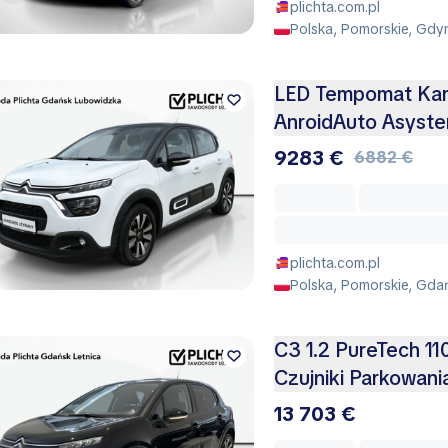
plichta.com.pl
Polska, Pomorskie, Gdy
LED Tempomat Kame
AnroidAuto Asyste
9283 €
6882 €
plichta.com.pl
Polska, Pomorskie, Gda
C3 1.2 PureTech 1
Czujniki Parkowan
13 703 €