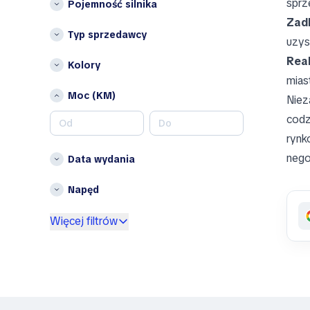
sprz
Pojemność silnika
Bugatti
Inne
Zadb
Buick
Belgia
Typ sprzedawcy
uzys
BYD
Bułgaria
Real
Chorwacja
Kolory
C
mias
Cypr
Changan
Moc (KM)
Niez
Czechy
Chery
Dania
codz
Chrysler
Estonia
rynk
Citroen
Finlandia
nego
Data wydania
Cupra
Irlandia
D
Napęd
Liechtenstein
DaeChang Motors
Łotwa
Więcej filtrów
Daewoo
Luksemburg
Datsun
Malta
Denza
Norwegia
DeSoto
Portugalia
Dodge
Słowacja