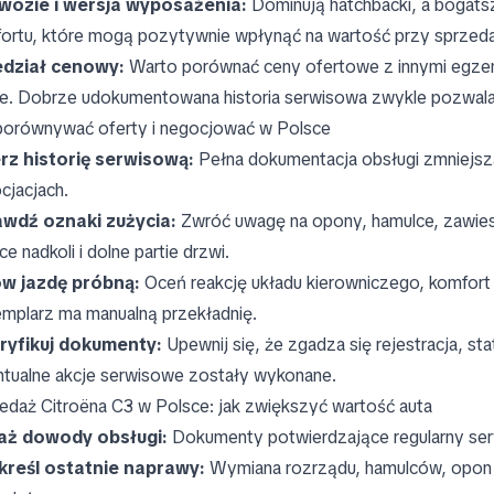
wozie i wersja wyposażenia:
Dominują hatchbacki, a bogats
ortu, które mogą pozytywnie wpłynąć na wartość przy sprzed
edział cenowy:
Warto porównać ceny ofertowe z innymi egzem
ie. Dobrze udokumentowana historia serwisowa zwykle pozwal
porównywać oferty i negocjować w Polsce
rz historię serwisową:
Pełna dokumentacja obsługi zmniejsz
cjacjach.
wdź oznaki zużycia:
Zwróć uwagę na opony, hamulce, zawiesz
ce nadkoli i dolne partie drzwi.
w jazdę próbną:
Oceń reakcję układu kierowniczego, komfort j
mplarz ma manualną przekładnię.
ryfikuj dokumenty:
Upewnij się, że zgadza się rejestracja, st
tualne akcje serwisowe zostały wykonane.
edaż Citroëna C3 w Polsce: jak zwiększyć wartość auta
aż dowody obsługi:
Dokumenty potwierdzające regularny serw
reśl ostatnie naprawy:
Wymiana rozrządu, hamulców, opon c