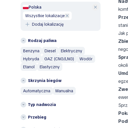
Nad
Grecja
Volvo
Polska
komf
H
A
wszystkie lokalizacje
Prz
Hiszpania
Abarth
Dodaj lokalizację
stan
Holandia
Aixam
Jak 
Alfa Romeo
I
Rodzaj paliwa
Zbie
AM General
Islandia
nego
Benzyna
Diesel
Elektryczny
AMC
L
Spra
Hybryda
GAZ (CNG/LNG)
Wodór
Aston Martin
okoli
Litwa
Etanol
Elastyczny
Austin
Umó
Austin Healey
N
Skrzynia biegów
egze
Avatr
Niemcy
Zwe
automatyczna
manualna
B
P
ewen
BAIC
Polska
Typ nadwozia
Sprz
Bentley
W
Pok
Bestune
Przebieg
Podk
Włochy
Brabus