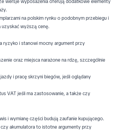
ze wersje wyposażenia oferują dodatkowe elementy
aży.
plarzami na polskim rynku o podobnym przebiegu i
a uzyskać wyższą cenę.
a ryzyko i stanowi mocny argument przy
enie oraz miejsca narażone na rdzę, szczególnie
azdy i pracę skrzyni biegów, jeśli oglądany
atus VAT jeśli ma zastosowanie, a także czy
is i wymianę części budują zaufanie kupującego.
zy akumulatora to istotne argumenty przy