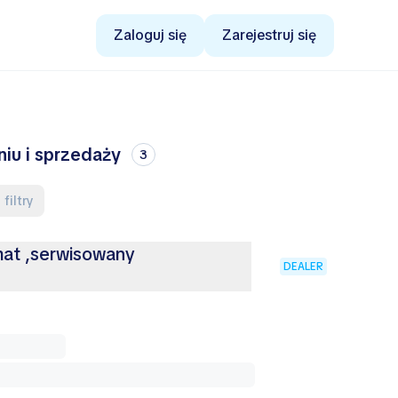
Zaloguj się
Zarejestruj się
niu i sprzedaży
3
 filtry
at ,serwisowany
DEALER
%