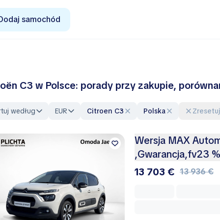
Dodaj samochód
roën C3 w Polsce: porady przy zakupie, porówna
rtuj według
EUR
Citroen C3
Polska
Zresetuj
Wersja MAX Autom
,Gwarancja,fv23 
13 703 €
13 936 €