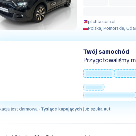
plichta.com.pl
Polska, Pomorskie, Gdań
Twój samochód
Przygotowaliśmy mie
kacja jest darmowa ·
Tysiące kupujących już szuka aut