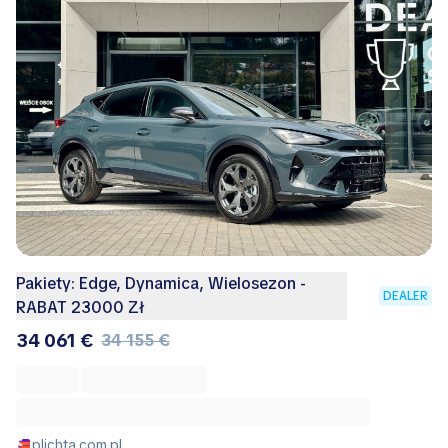
Pakiety: Edge, Dynamica, Wielosezon -
DEALER
RABAT 23000 Zł
34 061 €
34 155 €
plichta.com.pl