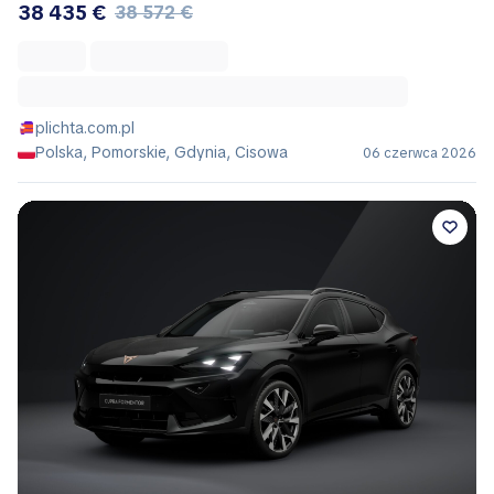
38 435 €
38 572 €
plichta.com.pl
Polska, Pomorskie, Gdynia, Cisowa
06 czerwca 2026