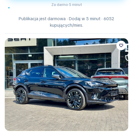
Za darmo
·
5 minut
Publikacja jest darmowa · Dodaj w 5 minut · 6052
kupujących/mies.