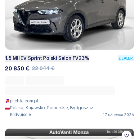
1.5 MHEV Sprint Polski Salon FV23%
DEALER
20 850 €
22 044 €
plichta.com.pl
Polska, Kujawsko-Pomorskie, Bydgoszcz,
Brdyujście
17 czerwca 2026