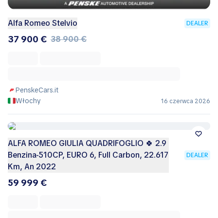
Alfa Romeo Stelvio
DEALER
37 900 €
38 900 €
PenskeCars.it
Włochy
16 czerwca 2026
ALFA ROMEO GIULIA QUADRIFOGLIO 🍀 2.9
Benzina-510CP, EURO 6, Full Carbon, 22.617
DEALER
Km, An 2022
59 999 €