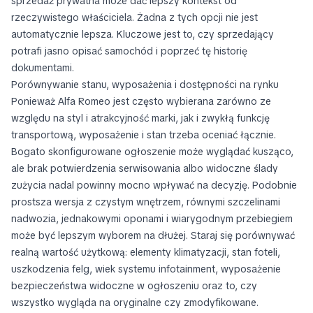
sprzedaż prywatna może dać lepszy kontekst od
rzeczywistego właściciela. Żadna z tych opcji nie jest
automatycznie lepsza. Kluczowe jest to, czy sprzedający
potrafi jasno opisać samochód i poprzeć tę historię
dokumentami.
Porównywanie stanu, wyposażenia i dostępności na rynku
Ponieważ Alfa Romeo jest często wybierana zarówno ze
względu na styl i atrakcyjność marki, jak i zwykłą funkcję
transportową, wyposażenie i stan trzeba oceniać łącznie.
Bogato skonfigurowane ogłoszenie może wyglądać kusząco,
ale brak potwierdzenia serwisowania albo widoczne ślady
zużycia nadal powinny mocno wpływać na decyzję. Podobnie
prostsza wersja z czystym wnętrzem, równymi szczelinami
nadwozia, jednakowymi oponami i wiarygodnym przebiegiem
może być lepszym wyborem na dłużej. Staraj się porównywać
realną wartość użytkową: elementy klimatyzacji, stan foteli,
uszkodzenia felg, wiek systemu infotainment, wyposażenie
bezpieczeństwa widoczne w ogłoszeniu oraz to, czy
wszystko wygląda na oryginalne czy zmodyfikowane.