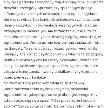
Gdy dwa podobne samochody mają zbliżoną cenę, o wyborze
decydują szczegóły. Sprawdź, czy sprzedający podaje
informacje o recentnych serwisach, stanie opon, zdjęciach
deski rozdzielczej bez kontrolek ostrzegawczych oraz jasne
dane o kluczykach, dokumentach rejestracyjnych i statusie
przeglądu lub badania, jeśli ma to znaczenie. Jeśli auto ma
manualną albo automatyczną skrzynię biegów, upewnij się, że
ogłoszenie wyraźnie to potwierdza, zamiast zostawiać miejsce
na domysły. To samo dotyczy rodzaju paliwa i wersji silnika.
Kupujący Alfa Romeo często porównują właśnie te szczegóły,
ponieważ wpływają one na koszty eksploatacji, wrażenia z
jazdy i łatwość późniejszej odsprzedaży. Ogłoszenie, które
zostawia tu niejasności, tworzy dodatkowe ryzyko jeszcze
przed pierwszym kontaktem.
Co ma znaczenie przed kontaktem ze sprzedawcą
Zanim zadzwonisz lub wyślesz zapytanie, przeczytaj
ogłoszenie tak, jakbyś sprawdzał je dla kogoś innego. Czy
zdjęcia zgadzają się z opisem? Czy przebieg jest podany
spójnie? Czy są zbliżenia foteli, kierownicy, strefy infotainment i