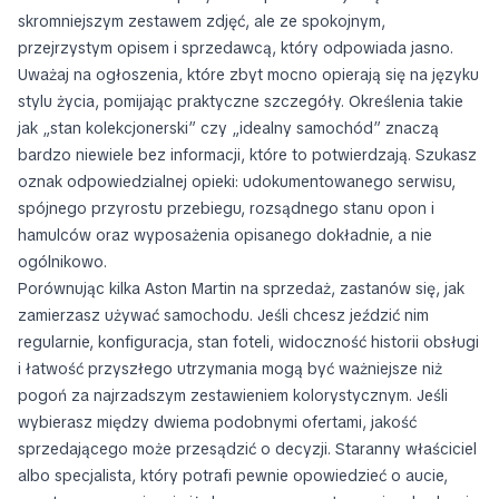
skromniejszym zestawem zdjęć, ale ze spokojnym,
przejrzystym opisem i sprzedawcą, który odpowiada jasno.
Uważaj na ogłoszenia, które zbyt mocno opierają się na języku
stylu życia, pomijając praktyczne szczegóły. Określenia takie
jak „stan kolekcjonerski” czy „idealny samochód” znaczą
bardzo niewiele bez informacji, które to potwierdzają. Szukasz
oznak odpowiedzialnej opieki: udokumentowanego serwisu,
spójnego przyrostu przebiegu, rozsądnego stanu opon i
hamulców oraz wyposażenia opisanego dokładnie, a nie
ogólnikowo.
Porównując kilka Aston Martin na sprzedaż, zastanów się, jak
zamierzasz używać samochodu. Jeśli chcesz jeździć nim
regularnie, konfiguracja, stan foteli, widoczność historii obsługi
i łatwość przyszłego utrzymania mogą być ważniejsze niż
pogoń za najrzadszym zestawieniem kolorystycznym. Jeśli
wybierasz między dwiema podobnymi ofertami, jakość
sprzedającego może przesądzić o decyzji. Staranny właściciel
albo specjalista, który potrafi pewnie opowiedzieć o aucie,