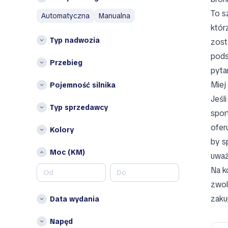
Aston Martin
To s
L
automatyczna
manualna
Austin
któr
Litwa
Austin Healey
Typ nadwozia
zost
Avatr
N
pods
Niemcy
Przebieg
B
pyta
BAIC
P
Miej
Pojemność silnika
Bentley
Polska
Jeśl
Bestune
Typ sprzedawcy
spor
W
Brabus
ofer
Włochy
Kolory
Bugatti
by s
Buick
Inne
Moc (KM)
uważ
BYD
Belgia
Na k
Bułgaria
C
zwol
Chorwacja
Changan
zaku
Data wydania
Cypr
Chery
Czechy
Chrysler
Napęd
Dania