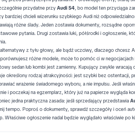
zczególnie przydatne przy
Audi S4
, bo model ten przyciąga za
zy bardziej chcieli wizerunku szybkiego Audi niż odpowiedzialnoś
awiają różne ślady. Jeden zostawia dokumenty, rozsądne opony
tawowe pytania. Drugi zostawia luki, półśrodki i ogłoszenie, k
nia.
 alternatywy z tyłu głowy, ale bądź uczciwy, dlaczego chcesz 
i porównujesz różne modele, może to pomóc ci w negocjacjach 
towy sedan lub kombi jest zamienny. Kupujący zwykle wracają
uje określony rodzaj atrakcyjności: jest szybki bez ostentacji,
prawiać wrażenie świadomego wyboru, a nie impulsu. Jeśli właś
nie i poczekaj na egzemplarz, który już na papierze wygląda ko
oniec jedna praktyczna zasada: jeśli sprzedający przedstawia
A
nij tempo. Poproś o dokumenty, sprawdź szczegóły i oceń au
p. Właściwe ogłoszenie nadal będzie wyglądało właściwie po kil