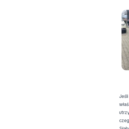
Jeśl
właś
utrz
czeg
Słab