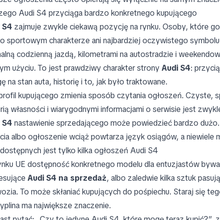
zego Audi S4 przyciąga bardzo konkretnego kupującego
 S4
zajmuje zwykle ciekawą pozycję na rynku. Osoby, które go 
 o sportowym charakterze ani najbardziej oczywistego symbolu 
alną codzienną jazdą, kilometrami na autostradzie i weekend
ym użyciu. To jest prawdziwy charakter strony
Audi S4
: przyci
ę na stan auta, historię i to, jak było traktowane.
 profil kupującego zmienia sposób czytania ogłoszeń. Czyste, 
orią własności i wiarygodnymi informacjami o serwisie jest zwy
 S4
nastawienie sprzedającego może powiedzieć bardzo dużo. Je
cia albo ogłoszenie wciąż powtarza język osiągów, a niewiele m
dostępnych jest tylko kilka ogłoszeń Audi S4
ynku UE dostępność konkretnego modelu dla entuzjastów bywa 
resujące
Audi S4 na sprzedaż
, albo zaledwie kilka sztuk pas
ozia. To może skłaniać kupujących do pośpiechu. Staraj się te
yplina ma największe znaczenie.
ast pytać: „Czy to jedyne Audi S4, które mogę teraz kupić?”, z