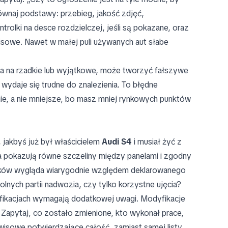
wnaj podstawy: przebieg, jakość zdjęć,
olki na desce rozdzielczej, jeśli są pokazane, oraz
isowe. Nawet w małej puli używanych aut słabe
da na rzadkie lub wyjątkowe, może tworzyć fałszywe
 wydaje się trudne do znalezienia. To błędne
ie, a nie mniejsze, bo masz mniej rynkowych punktów
 jakbyś już był właścicielem
Audi S4
i musiał żyć z
a pokazują równe szczeliny między panelami i zgodny
czników wygląda wiarygodnie względem deklarowanego
olnych partii nadwozia, czy tylko korzystne ujęcia?
ikacjach wymagają dodatkowej uwagi. Modyfikacje
 Zapytaj, co zostało zmienione, kto wykonał prace,
wisowe potwierdzające całość, zamiast samej listy