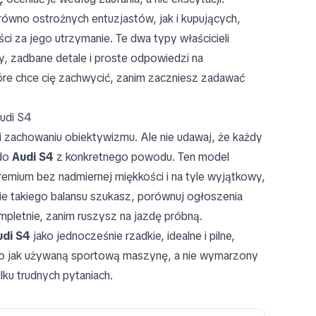
równo ostrożnych entuzjastów, jak i kupujących,
ci za jego utrzymanie. Te dwa typy właścicieli
, zadbane detale i proste odpowiedzi na
tóre chce cię zachwycić, zanim zaczniesz zadawać
Audi S4
i zachowaniu obiektywizmu. Ale nie udawaj, że każdy
 do
Audi S4
z konkretnego powodu. Ten model
 premium bez nadmiernej miękkości i na tyle wyjątkowy,
nie takiego balansu szukasz, porównuj ogłoszenia
mpletnie, zanim ruszysz na jazdę próbną.
udi S4
jako jednocześnie rzadkie, idealne i pilne,
to jak używaną sportową maszynę, a nie wymarzony
ku trudnych pytaniach.