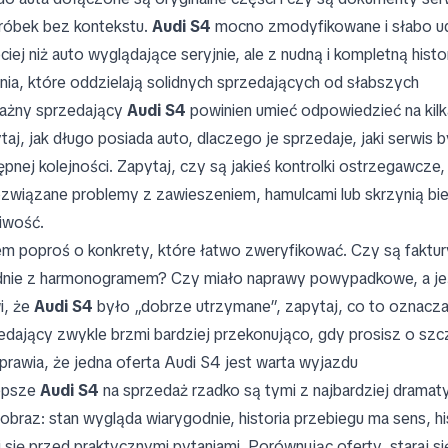
róbek bez kontekstu.
Audi S4
mocno zmodyfikowane i słabo 
ciej niż auto wyglądające seryjnie, ale z nudną i kompletną hist
nia, które oddzielają solidnych sprzedających od słabszych
żny sprzedający
Audi S4
powinien umieć odpowiedzieć na kilka
taj, jak długo posiada auto, dlaczego je sprzedaje, jaki serwis
ępnej kolejności. Zapytaj, czy są jakieś kontrolki ostrzegawcze, 
ozwiązane problemy z zawieszeniem, hamulcami lub skrzynią bi
iwość.
m poproś o konkrety, które łatwo zweryfikować. Czy są faktu
nie z harmonogramem? Czy miało naprawy powypadkowe, a jeśli
, że
Audi S4
było „dobrze utrzymane”, zapytaj, co to oznacza
edający zwykle brzmi bardziej przekonująco, gdy prosisz o szcz
prawia, że jedna oferta Audi S4 jest warta wyjazdu
epsze
Audi S4
na sprzedaż rzadko są tymi z najbardziej dramat
 obraz: stan wygląda wiarygodnie, historia przebiegu ma sens, hi
i się przed praktycznymi pytaniami. Porównując oferty, staraj się