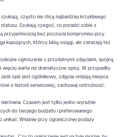
szukają, często nie chcą najbardziej krzykliwego
statusu. Szukają czegoś, co poradzi sobie z
ową przyjemnością bez poczucia kompromisu przy
ąga kupujących, którzy lubią osiągi, ale zwracają też
spokojne ogłoszenie z przydatnymi zdjęciami, spójną
kle więcej warte niż dramatyczne opisy. W przypadku
śli opis jest ogólnikowy, zdjęcia omijają miejsca
ówi o historii serwisowej, zachowaj ostrożność.
nierówna. Czasem jest tylko jedno wyraźnie
ujących do twojego budżetu i preferowanego
go unikać. Właśnie przy ograniczonej podaży
apytaj: „Czy to ogłoszenie jest na tyle mocne, by