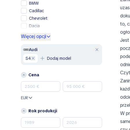
BMW
uzas
Cadillac
doku
Chevrolet
to, 
Dacia
ogło
Ford
Więcej opcji
Jest
Genesis
pocz
GMC
Audi
pode
Honda
S4
Dodaj model
Hyundai
odni
Jeep
Czyt
Cena
Kia
Zani
Land Rover
każd
Lexus
odci
EUR
Mazda
prze
Mercedes-Benz
Rok produkcji
W pr
MINI
same
Nissan
czy 