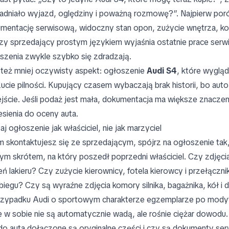
adniało wyjazd, oględziny i poważną rozmowę?”. Najpierw poró
mentację serwisową, widoczny stan opon, zużycie wnętrza, kontr
czy sprzedający prostym językiem wyjaśnia ostatnie prace serw
szenia zwykle szybko się zdradzają.
 też mniej oczywisty aspekt: ogłoszenie
Audi S4
, które wyglą
ucie pilności. Kupujący czasem wybaczają brak historii, bo auto
jście. Jeśli podaż jest mała, dokumentacja ma większe znaczen
esienia do oceny auta.
aj ogłoszenie jak właściciel, nie jak marzyciel
m skontaktujesz się ze sprzedającym, spójrz na ogłoszenie tak,
ym skrótem, na który poszedł poprzedni właściciel. Czy zdjęci
eń lakieru? Czy zużycie kierownicy, fotela kierowcy i przełą
biegu? Czy są wyraźne zdjęcia komory silnika, bagażnika, kół i d
zypadku Audi o sportowym charakterze egzemplarze po modyf
 w sobie nie są automatycznie wadą, ale rośnie ciężar dowodu.
do auta dołączone są oryginalne części i czy są dokumenty ser