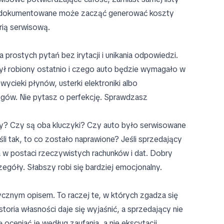
udokumentowane może zacząć generować koszty
orią serwisową.
 prostych pytań bez irytacji i unikania odpowiedzi.
 był robiony ostatnio i czego auto będzie wymagało w
wycieki płynów, usterki elektroniki albo
egów. Nie pytasz o perfekcję. Sprawdzasz
ry? Czy są oba kluczyki? Czy auto było serwisowane
 tak, to co zostało naprawione? Jeśli sprzedający
 w postaci rzeczywistych rachunków i dat. Dobry
egóły. Słabszy robi się bardziej emocjonalny.
ycznym opisem. To raczej te, w których zgadza się
storia własności daje się wyjaśnić, a sprzedający nie
 oceniać je według zaufania, a nie ekscytacji.