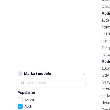
Dlac
Audi
auta
norm
każd
uwag
Taki
hist
Audi
zuży
Marka i modele
Gdy 
Na r
inte
Popularne
nadw
Acura
dysc
Audi
Zami