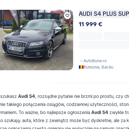
AUDI S4 PLUS S
11 999 €
AutoBune.ro
Rumunia, Bacău
i szukasz
Audi S4
, rozsądne pytanie nie brzmi po prostu, czy 
nie takiego połączenia osiągów, codziennej użyteczności, sto
ymaniem. To ważne, bo najlepsze ogłoszenia
Audi S4
zwykle tr
o szukają: auta, które z zewnątrz może być dyskretne, ale za 
sze ogłoszenia często opierają się wyłącznie na samym znaczk