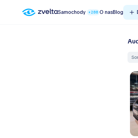
Samochody
O nas
Blog
+288
Aud
So