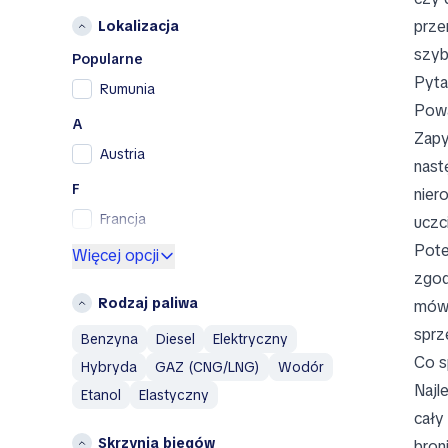
Opel
prze
Lokalizacja
Peugeot
szyb
Porsche
Popularne
Pyta
RAM
Rumunia
Powa
Renault
A
Renault Samsung
Zapy
Austria
Skoda
nast
SsangYong
F
nier
Subaru
Francja
uczc
Toyota
Pote
G
Więcej opcji
Volkswagen
zgod
Grecja
Volvo
Rodzaj paliwa
mówi
H
A
sprz
Benzyna
Diesel
Elektryczny
Hiszpania
Aixam
Co s
Hybryda
GAZ (CNG/LNG)
Wodór
Holandia
Alfa Romeo
Najl
Etanol
Elastyczny
AM General
I
cały
AMC
Islandia
Skrzynia biegów
bron