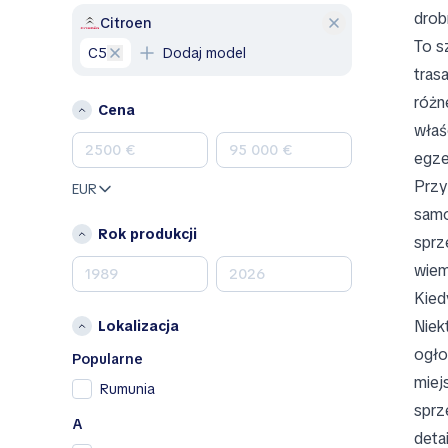
drob
GMC
Citroen
To s
Honda
C5
Dodaj model
Hyundai
tras
Jeep
różn
Cena
Kia
właś
Land Rover
egze
Lexus
Przy
EUR
Mazda
samo
Mercedes-Benz
Rok produkcji
sprz
MINI
wiem
Nissan
Kied
Opel
Niek
Lokalizacja
Peugeot
ogło
Porsche
Popularne
miej
RAM
Rumunia
sprz
Renault
A
Renault Samsung
detai