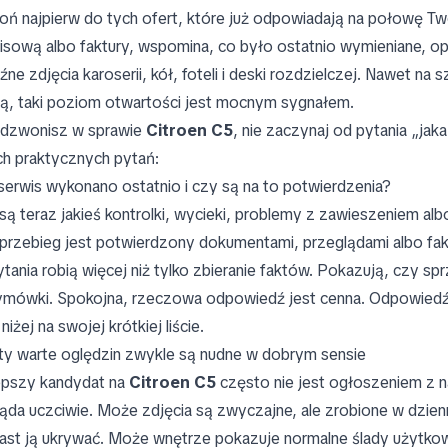
ń najpierw do tych ofert, które już odpowiadają na połowę Tw
isową albo faktury, wspomina, co było ostatnio wymieniane, opi
źne zdjęcia karoserii, kół, foteli i deski rozdzielczej. Nawet na
ią, taki poziom otwartości jest mocnym sygnałem.
dzwonisz w sprawie
Citroen C5
, nie zaczynaj od pytania „jak
ch praktycznych pytań:
 serwis wykonano ostatnio i czy są na to potwierdzenia?
są teraz jakieś kontrolki, wycieki, problemy z zawieszeniem a
przebieg jest potwierdzony dokumentami, przeglądami albo fa
ytania robią więcej niż tylko zbieranie faktów. Pokazują, czy s
mówki. Spokojna, rzeczowa odpowiedź jest cenna. Odpowiedź 
niżej na swojej krótkiej liście.
ty warte oględzin zwykle są nudne w dobrym sensie
epszy kandydat na
Citroen C5
często nie jest ogłoszeniem z n
ąda uczciwie. Może zdjęcia są zwyczajne, ale zrobione w dzie
ast ją ukrywać. Może wnętrze pokazuje normalne ślady użytkow