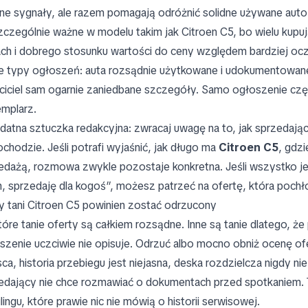
ne sygnały, ale razem pomagają odróżnić solidne używane auto
zczególnie ważne w modelu takim jak Citroen C5, bo wielu kupu
ach i dobrego stosunku wartości do ceny względem bardziej ocz
e typy ogłoszeń: auta rozsądnie użytkowane i udokumentowane 
ciciel sam ogarnie zaniedbane szczegóły. Samo ogłoszenie czę
mplarz.
datna sztuczka redakcyjna: zwracaj uwagę na to, jak sprzedając
chodzie. Jeśli potrafi wyjaśnić, jak długo ma
Citroen C5
, gdz
edażą, rozmowa zwykle pozostaje konkretna. Jeśli wszystko jes
, sprzedaję dla kogoś”, możesz patrzeć na ofertę, która pochło
y tani Citroen C5 powinien zostać odrzucony
tóre tanie oferty są całkiem rozsądne. Inne są tanie dlatego, że
szenie uczciwie nie opisuje. Odrzuć albo mocno obniż ocenę o
sca, historia przebiegu jest niejasna, deska rozdzielcza nigdy ni
edający nie chce rozmawiać o dokumentach przed spotkaniem.
lingu, które prawie nic nie mówią o historii serwisowej.