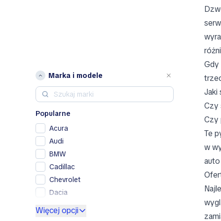
Dzwo
serw
wyra
różn
Gdy 
Marka i modele
trze
Jaki
Czy 
Popularne
Czy 
Acura
Te p
Audi
w wy
BMW
auto 
Cadillac
Ofer
Chevrolet
Najl
Dacia
wygl
Ford
Więcej opcji
zami
Genesis