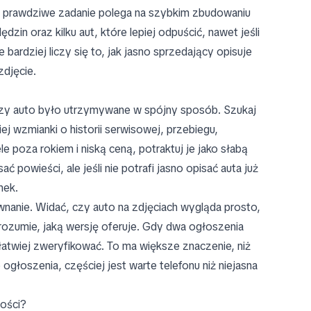
aut prawdziwe zadanie polega na szybkim zbudowaniu
ędzin oraz kilku aut, które lepiej odpuścić, nawet jeśli
bardziej liczy się to, jak jasno sprzedający opisuje
zdjęcie.
zy auto było utrzymywane w spójny sposób. Szukaj
iej wzmianki o historii serwisowej, przebiegu,
 poza rokiem i niską ceną, potraktuj je jako słabą
 powieści, ale jeśli nie potrafi jasno opisać auta już
nek.
nanie. Widać, czy auto na zdjęciach wygląda prosto,
rozumie, jaką wersję oferuje. Gdy dwa ogłoszenia
łatwiej zweryfikować. To ma większe znaczenie, niż
głoszenia, częściej jest warte telefonu niż niejasna
ności?