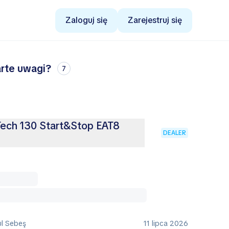
Zaloguj się
Zarejestruj się
arte uwagi?
7
Tech 130 Start&Stop EAT8
DEALER
ul Sebeş
11 lipca 2026