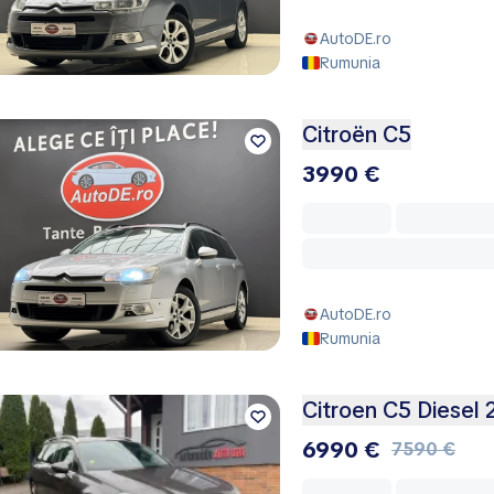
AutoDE.ro
Rumunia
Citroën C5
3990 €
AutoDE.ro
Rumunia
Citroen C5 Diesel 
6990 €
7590 €