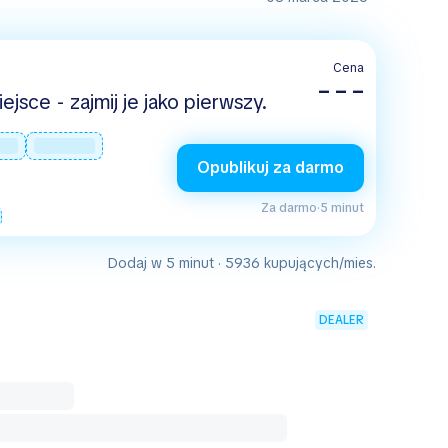
Cena
– – –
jsce - zajmij je jako pierwszy.
Opublikuj za darmo
Za darmo
·
5 minut
Dodaj w 5 minut · 5936 kupujących/mies.
DEALER