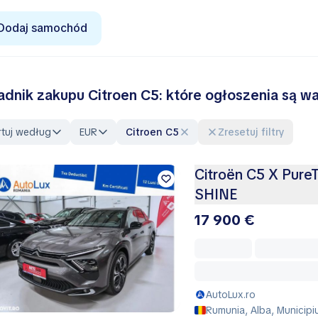
Dodaj samochód
adnik zakupu Citroen C5: które ogłoszenia są w
rtuj według
EUR
Citroen C5
Zresetuj filtry
Citroën C5 X Pure
SHINE
17 900 €
AutoLux.ro
Rumunia, Alba, Municipi