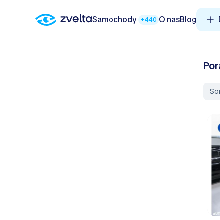
Samochody
O nas
Blog
+440
Por
So