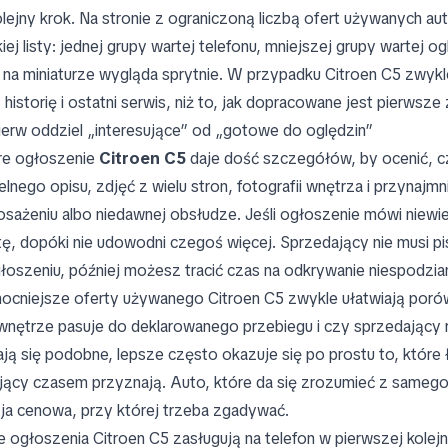
olejny krok. Na stronie z ograniczoną liczbą ofert używanych 
iej listy: jednej grupy wartej telefonu, mniejszej grupy wartej ogl
 na miniaturze wygląda sprytnie. W przypadku Citroen C5 zwykle 
 historię i ostatni serwis, niż to, jak dopracowane jest pierwsze 
ierw oddziel „interesujące” od „gotowe do oględzin”
e ogłoszenie
Citroen C5
daje dość szczegółów, by ocenić, c
elnego opisu, zdjęć z wielu stron, fotografii wnętrza i przynajmn
sażeniu albo niedawnej obsłudze. Jeśli ogłoszenie mówi niewiele
tę, dopóki nie udowodni czegoś więcej. Sprzedający nie musi pisać
łoszeniu, później możesz tracić czas na odkrywanie niespodzia
ocniejsze oferty używanego Citroen C5 zwykle ułatwiają porów
wnętrze pasuje do deklarowanego przebiegu i czy sprzedający 
ją się podobne, lepsze często okazuje się po prostu to, które 
jący czasem przyznają. Auto, które da się zrozumieć z samego o
ja cenowa, przy której trzeba zgadywać.
e ogłoszenia Citroen C5 zasługują na telefon w pierwszej kolej