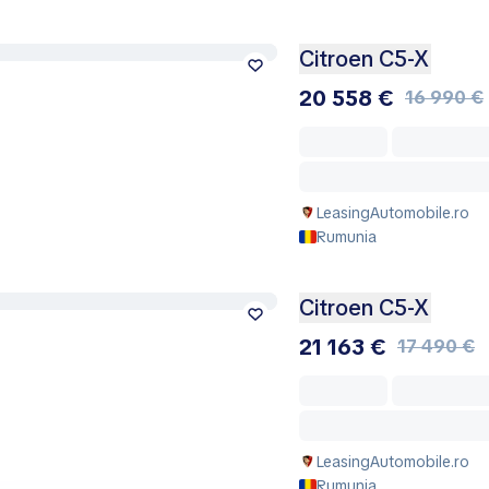
Citroen C5-X
20 558 €
16 990 €
LeasingAutomobile.ro
Rumunia
Citroen C5-X
21 163 €
17 490 €
LeasingAutomobile.ro
Rumunia