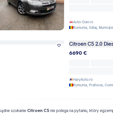
Auto-Dan.ro
Rumunia, Sălaj, Municipi
Citroen C5 2.0 Dies
6690 €
HaryAuto.ro
Rumunia, Prahova, Com
ądne szukanie
Citroen C5
nie polega na pytaniu, który egzemp