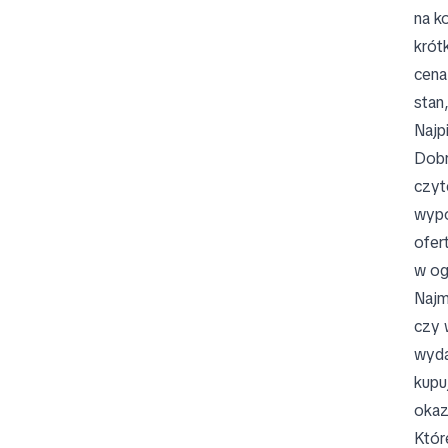
na k
krótk
cena
stan,
Najp
Dobr
czyt
wypo
ofer
w og
Najm
czy 
wyda
kupu
okaz
Któr