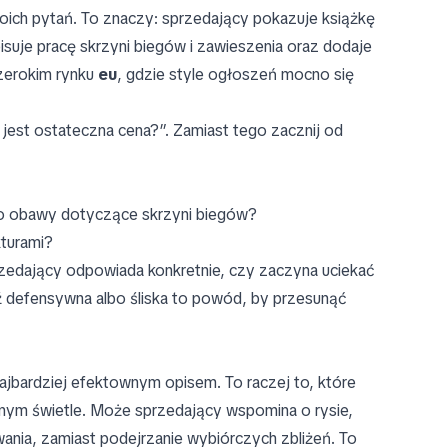
oich pytań. To znaczy: sprzedający pokazuje książkę
suje pracę skrzyni biegów i zawieszenia oraz dodaje
 szerokim rynku
eu
, gdzie style ogłoszeń mocno się
a jest ostateczna cena?”. Zamiast tego zacznij od
lbo obawy dotyczące skrzyni biegów?
kturami?
przedający odpowiada konkretnie, czy zaczyna uciekać
defensywna albo śliska to powód, by przesunąć
ajbardziej efektownym opisem. To raczej to, które
nnym świetle. Może sprzedający wspomina o rysie,
ania, zamiast podejrzanie wybiórczych zbliżeń. To