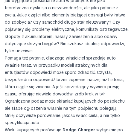
jak wyglądało posiadanie auta w praktyce. Nie jako
teoretyczna dyskusja o niezawodności, ale jako pytanie z
życia. Jakie części albo elementy bieżącej obsługi były łatwe
do zdobycia? Czy samochód długo stał nieużywany? Czy
pojawiały się problemy elektryczne, komunikaty ostrzegawcze,
kłopoty z akumulatorem, hałasy zawieszenia albo obawy
dotyczące skrzyni biegów? Nie szukasz idealnej odpowiedzi,
tylko uczciwej.
Pomaga też pytanie, dlaczego właściciel sprzedaje auto
właśnie teraz. W przypadku modeli atrakcyjnych dla
entuzjastów odpowiedź może sporo zdradzić. Czysta,
bezpośrednia odpowiedź brzmi zupełnie inaczej niż historia,
która ciągle się zmienia. A jeśli sprzedający wywiera presję
czasu, oferując niewiele dowodów, zrób krok w tył.
Ograniczona podaż może skłaniać kupujących do pośpiechu,
ale słabe ogłoszenia właśnie na tym pośpiechu polegają.
Mniej oczywiste porównanie: jakość właściciela, a nie tylko
specyfikacja auta
Wielu kupujących porównuje
Dodge Charger
wyłącznie po