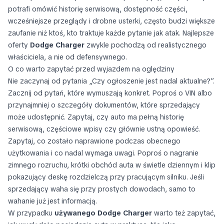
potrafi omówić historię serwisową, dostępność części,
wcześniejsze przeglądy i drobne usterki, często budzi większe
zaufanie niż ktoś, kto traktuje każde pytanie jak atak. Najlepsze
oferty
Dodge Charger
zwykle pochodzą od realistycznego
właściciela, a nie od defensywnego.
O co warto zapytać przed wyjazdem na oględziny
Nie zaczynaj od pytania „Czy ogłoszenie jest nadal aktualne?”.
Zacznij od pytań, które wymuszają konkret. Poproś o VIN albo
przynajmniej o szczegóły dokumentów, które sprzedający
może udostępnić. Zapytaj, czy auto ma pełną historię
serwisową, częściowe wpisy czy głównie ustną opowieść.
Zapytaj, co zostało naprawione podczas obecnego
użytkowania i co nadal wymaga uwagi. Poproś o nagranie
zimnego rozruchu, krótki obchód auta w świetle dziennym i klip
pokazujący deskę rozdzielczą przy pracującym silniku. Jeśli
sprzedający waha się przy prostych dowodach, samo to
wahanie już jest informacją.
W przypadku
używanego Dodge Charger
warto też zapytać,