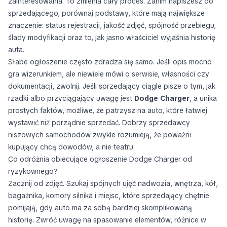
zainteresowania. To zmienia cały proces. Zanim napiszesz do
sprzedającego, porównaj podstawy, które mają największe
znaczenie: status rejestracji, jakość zdjęć, spójność przebiegu,
ślady modyfikacji oraz to, jak jasno właściciel wyjaśnia historię
auta.
Słabe ogłoszenie często zdradza się samo. Jeśli opis mocno
gra wizerunkiem, ale niewiele mówi o serwisie, własności czy
dokumentacji, zwolnij. Jeśli sprzedający ciągle pisze o tym, jak
rzadki albo przyciągający uwagę jest
Dodge Charger
, a unika
prostych faktów, możliwe, że patrzysz na auto, które łatwiej
wystawić niż porządnie sprzedać. Dobrzy sprzedawcy
niszowych samochodów zwykle rozumieją, że poważni
kupujący chcą dowodów, a nie teatru.
Co odróżnia obiecujące ogłoszenie Dodge Charger od
ryzykownego?
Zacznij od zdjęć. Szukaj spójnych ujęć nadwozia, wnętrza, kół,
bagażnika, komory silnika i miejsc, które sprzedający chętnie
pomijają, gdy auto ma za sobą bardziej skomplikowaną
historię. Zwróć uwagę na spasowanie elementów, różnice w