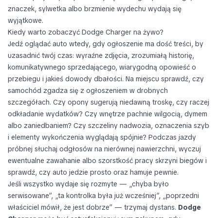
znaczek, sylwetka albo brzmienie wydechu wydają się
wyjątkowe.
Kiedy warto zobaczyć Dodge Charger na żywo?
Jedź oglądać auto wtedy, gdy ogłoszenie ma dość treści, by
uzasadnić twój czas: wyraźne zdjęcia, zrozumiałą historię,
komunikatywnego sprzedającego, wiarygodną opowieść o
przebiegu i jakieś dowody dbałości. Na miejscu sprawdź, czy
samochód zgadza się z ogłoszeniem w drobnych
szczegółach. Czy opony sugerują niedawną troskę, czy raczej
odkładanie wydatków? Czy wnętrze pachnie wilgocią, dymem
albo zaniedbaniem? Czy szczeliny nadwozia, oznaczenia szyb
i elementy wykończenia wyglądają spójnie? Podczas jazdy
próbnej słuchaj odgłosów na nierównej nawierzchni, wyczuj
ewentualne zawahanie albo szorstkość pracy skrzyni biegów i
sprawdź, czy auto jedzie prosto oraz hamuje pewnie.
Jeśli wszystko wydaje się rozmyte — „chyba było
serwisowane”, „ta kontrolka była już wcześniej”, „poprzedni
właściciel mówił, że jest dobrze” — trzymaj dystans.
Dodge