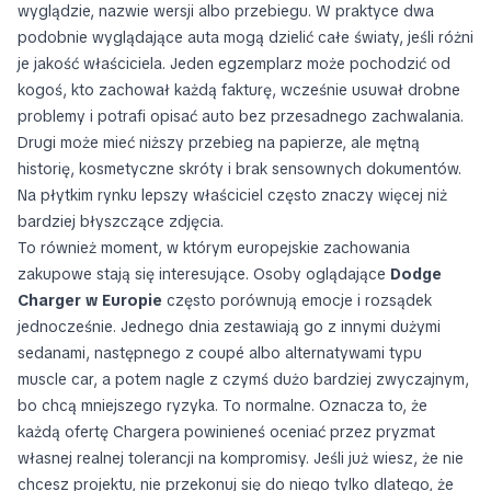
wyglądzie, nazwie wersji albo przebiegu. W praktyce dwa
podobnie wyglądające auta mogą dzielić całe światy, jeśli różni
je jakość właściciela. Jeden egzemplarz może pochodzić od
kogoś, kto zachował każdą fakturę, wcześnie usuwał drobne
problemy i potrafi opisać auto bez przesadnego zachwalania.
Drugi może mieć niższy przebieg na papierze, ale mętną
historię, kosmetyczne skróty i brak sensownych dokumentów.
Na płytkim rynku lepszy właściciel często znaczy więcej niż
bardziej błyszczące zdjęcia.
To również moment, w którym europejskie zachowania
zakupowe stają się interesujące. Osoby oglądające
Dodge
Charger w Europie
często porównują emocje i rozsądek
jednocześnie. Jednego dnia zestawiają go z innymi dużymi
sedanami, następnego z coupé albo alternatywami typu
muscle car, a potem nagle z czymś dużo bardziej zwyczajnym,
bo chcą mniejszego ryzyka. To normalne. Oznacza to, że
każdą ofertę Chargera powinieneś oceniać przez pryzmat
własnej realnej tolerancji na kompromisy. Jeśli już wiesz, że nie
chcesz projektu, nie przekonuj się do niego tylko dlatego, że