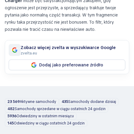
Charger
może być satysfakcjonującym zakupem, gdy
ogłoszenie jest przejrzyste, a sprzedający traktuje twoje
pytania jako normalną część transakcji. W tym fragmencie
rynku taka przejrzystość nie jest bonusem. To filtr, który
pozwala nie tracić czasu na niewłaściwe auto.
Zobacz więcej zvelta w wyszukiwarce Google
zvelta.eu
Dodaj jako preferowane źródło
23 569
Aktywne samochody
435
Samochody dodane dzisiaj
482
Samochody sprzedane w ciągu ostatnich 24 godzin
5936
Odwiedziny w ostatnim miesiącu
145
Odwiedziny w ciągu ostatnich 24 godzin