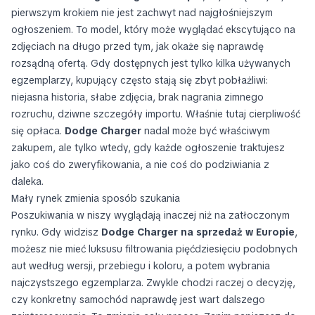
pierwszym krokiem nie jest zachwyt nad najgłośniejszym
ogłoszeniem. To model, który może wyglądać ekscytująco na
zdjęciach na długo przed tym, jak okaże się naprawdę
rozsądną ofertą. Gdy dostępnych jest tylko kilka używanych
egzemplarzy, kupujący często stają się zbyt pobłażliwi:
niejasna historia, słabe zdjęcia, brak nagrania zimnego
rozruchu, dziwne szczegóły importu. Właśnie tutaj cierpliwość
się opłaca.
Dodge Charger
nadal może być właściwym
zakupem, ale tylko wtedy, gdy każde ogłoszenie traktujesz
jako coś do zweryfikowania, a nie coś do podziwiania z
daleka.
Mały rynek zmienia sposób szukania
Poszukiwania w niszy wyglądają inaczej niż na zatłoczonym
rynku. Gdy widzisz
Dodge Charger na sprzedaż w Europie
,
możesz nie mieć luksusu filtrowania pięćdziesięciu podobnych
aut według wersji, przebiegu i koloru, a potem wybrania
najczystszego egzemplarza. Zwykle chodzi raczej o decyzję,
czy konkretny samochód naprawdę jest wart dalszego