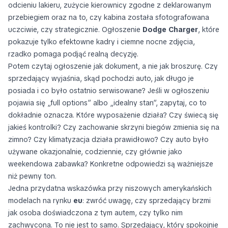
odcieniu lakieru, zużycie kierownicy zgodne z deklarowanym
przebiegiem oraz na to, czy kabina została sfotografowana
uczciwie, czy strategicznie. Ogłoszenie
Dodge Charger
, które
pokazuje tylko efektowne kadry i ciemne nocne zdjęcia,
rzadko pomaga podjąć realną decyzję.
Potem czytaj ogłoszenie jak dokument, a nie jak broszurę. Czy
sprzedający wyjaśnia, skąd pochodzi auto, jak długo je
posiada i co było ostatnio serwisowane? Jeśli w ogłoszeniu
pojawia się „full options” albo „idealny stan”, zapytaj, co to
dokładnie oznacza. Które wyposażenie działa? Czy świecą się
jakieś kontrolki? Czy zachowanie skrzyni biegów zmienia się na
zimno? Czy klimatyzacja działa prawidłowo? Czy auto było
używane okazjonalnie, codziennie, czy głównie jako
weekendowa zabawka? Konkretne odpowiedzi są ważniejsze
niż pewny ton.
Jedna przydatna wskazówka przy niszowych amerykańskich
modelach na rynku
eu
: zwróć uwagę, czy sprzedający brzmi
jak osoba doświadczona z tym autem, czy tylko nim
zachwycona. To nie jest to samo. Sprzedający, który spokojnie