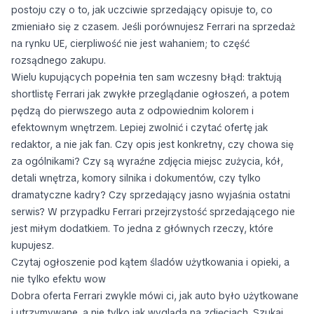
postoju czy o to, jak uczciwie sprzedający opisuje to, co
zmieniało się z czasem. Jeśli porównujesz Ferrari na sprzedaż
na rynku UE, cierpliwość nie jest wahaniem; to część
rozsądnego zakupu.
Wielu kupujących popełnia ten sam wczesny błąd: traktują
shortlistę Ferrari jak zwykłe przeglądanie ogłoszeń, a potem
pędzą do pierwszego auta z odpowiednim kolorem i
efektownym wnętrzem. Lepiej zwolnić i czytać ofertę jak
redaktor, a nie jak fan. Czy opis jest konkretny, czy chowa się
za ogólnikami? Czy są wyraźne zdjęcia miejsc zużycia, kół,
detali wnętrza, komory silnika i dokumentów, czy tylko
dramatyczne kadry? Czy sprzedający jasno wyjaśnia ostatni
serwis? W przypadku Ferrari przejrzystość sprzedającego nie
jest miłym dodatkiem. To jedna z głównych rzeczy, które
kupujesz.
Czytaj ogłoszenie pod kątem śladów użytkowania i opieki, a
nie tylko efektu wow
Dobra oferta Ferrari zwykle mówi ci, jak auto było użytkowane
i utrzymywane, a nie tylko jak wygląda na zdjęciach. Szukaj