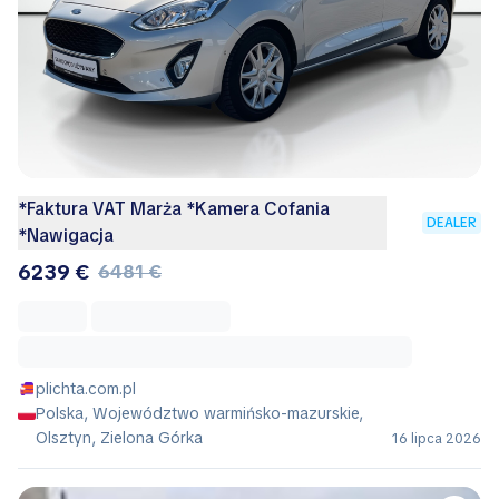
*Faktura VAT Marża *Kamera Cofania
DEALER
*Nawigacja
6239 €
6481 €
plichta.com.pl
Polska, Województwo warmińsko-mazurskie,
Olsztyn, Zielona Górka
16 lipca 2026