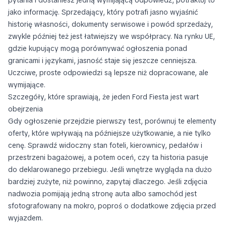
pytania i dostaniesz jedną wymijającą odpowiedź, potraktuj to
jako informację. Sprzedający, który potrafi jasno wyjaśnić
historię własności, dokumenty serwisowe i powód sprzedaży,
zwykle później też jest łatwiejszy we współpracy. Na rynku UE,
gdzie kupujący mogą porównywać ogłoszenia ponad
granicami i językami, jasność staje się jeszcze cenniejsza.
Uczciwe, proste odpowiedzi są lepsze niż dopracowane, ale
wymijające.
Szczegóły, które sprawiają, że jeden Ford Fiesta jest wart
obejrzenia
Gdy ogłoszenie przejdzie pierwszy test, porównuj te elementy
oferty, które wpływają na późniejsze użytkowanie, a nie tylko
cenę. Sprawdź widoczny stan foteli, kierownicy, pedałów i
przestrzeni bagażowej, a potem oceń, czy ta historia pasuje
do deklarowanego przebiegu. Jeśli wnętrze wygląda na dużo
bardziej zużyte, niż powinno, zapytaj dlaczego. Jeśli zdjęcia
nadwozia pomijają jedną stronę auta albo samochód jest
sfotografowany na mokro, poproś o dodatkowe zdjęcia przed
wyjazdem.