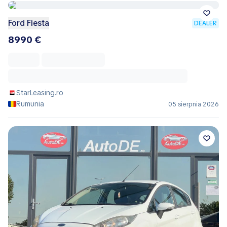
Ford Fiesta
DEALER
8990 €
StarLeasing.ro
Rumunia
05 sierpnia 2026