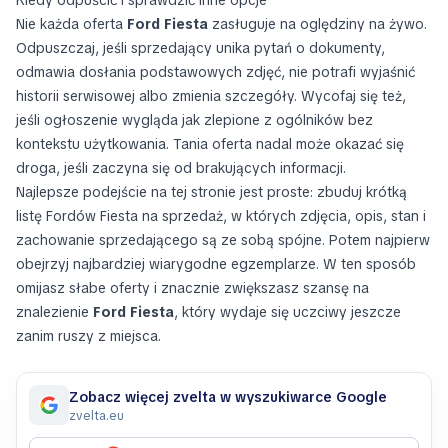
Kiedy odpuścić i sprawdzić inne opcje
Nie każda oferta
Ford Fiesta
zasługuje na oględziny na żywo.
Odpuszczaj, jeśli sprzedający unika pytań o dokumenty,
odmawia dosłania podstawowych zdjęć, nie potrafi wyjaśnić
historii serwisowej albo zmienia szczegóły. Wycofaj się też,
jeśli ogłoszenie wygląda jak zlepione z ogólników bez
kontekstu użytkowania. Tania oferta nadal może okazać się
droga, jeśli zaczyna się od brakujących informacji.
Najlepsze podejście na tej stronie jest proste: zbuduj krótką
listę Fordów Fiesta na sprzedaż, w których zdjęcia, opis, stan i
zachowanie sprzedającego są ze sobą spójne. Potem najpierw
obejrzyj najbardziej wiarygodne egzemplarze. W ten sposób
omijasz słabe oferty i znacznie zwiększasz szansę na
znalezienie
Ford Fiesta
, który wydaje się uczciwy jeszcze
zanim ruszy z miejsca.
Zobacz więcej zvelta w wyszukiwarce Google
zvelta.eu