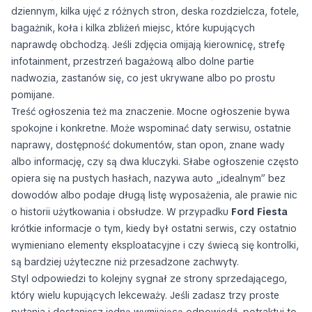
dziennym, kilka ujęć z różnych stron, deska rozdzielcza, fotele,
bagażnik, koła i kilka zbliżeń miejsc, które kupujących
naprawdę obchodzą. Jeśli zdjęcia omijają kierownicę, strefę
infotainment, przestrzeń bagażową albo dolne partie
nadwozia, zastanów się, co jest ukrywane albo po prostu
pomijane.
Treść ogłoszenia też ma znaczenie. Mocne ogłoszenie bywa
spokojne i konkretne. Może wspominać daty serwisu, ostatnie
naprawy, dostępność dokumentów, stan opon, znane wady
albo informację, czy są dwa kluczyki. Słabe ogłoszenie często
opiera się na pustych hasłach, nazywa auto „idealnym” bez
dowodów albo podaje długą listę wyposażenia, ale prawie nic
o historii użytkowania i obsłudze. W przypadku
Ford Fiesta
krótkie informacje o tym, kiedy był ostatni serwis, czy ostatnio
wymieniano elementy eksploatacyjne i czy świecą się kontrolki,
są bardziej użyteczne niż przesadzone zachwyty.
Styl odpowiedzi to kolejny sygnał ze strony sprzedającego,
który wielu kupujących lekceważy. Jeśli zadasz trzy proste