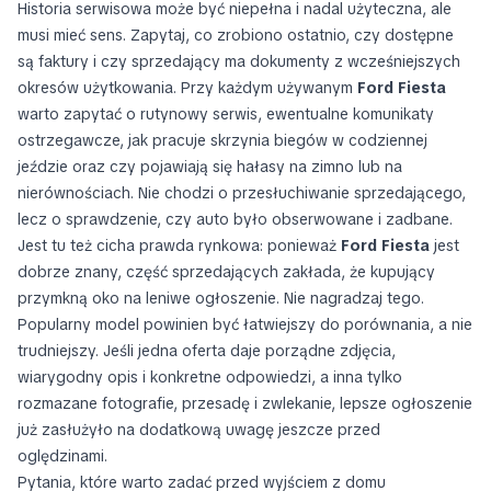
Historia serwisowa może być niepełna i nadal użyteczna, ale
musi mieć sens. Zapytaj, co zrobiono ostatnio, czy dostępne
są faktury i czy sprzedający ma dokumenty z wcześniejszych
okresów użytkowania. Przy każdym używanym
Ford Fiesta
warto zapytać o rutynowy serwis, ewentualne komunikaty
ostrzegawcze, jak pracuje skrzynia biegów w codziennej
jeździe oraz czy pojawiają się hałasy na zimno lub na
nierównościach. Nie chodzi o przesłuchiwanie sprzedającego,
lecz o sprawdzenie, czy auto było obserwowane i zadbane.
Jest tu też cicha prawda rynkowa: ponieważ
Ford Fiesta
jest
dobrze znany, część sprzedających zakłada, że kupujący
przymkną oko na leniwe ogłoszenie. Nie nagradzaj tego.
Popularny model powinien być łatwiejszy do porównania, a nie
trudniejszy. Jeśli jedna oferta daje porządne zdjęcia,
wiarygodny opis i konkretne odpowiedzi, a inna tylko
rozmazane fotografie, przesadę i zwlekanie, lepsze ogłoszenie
już zasłużyło na dodatkową uwagę jeszcze przed
oględzinami.
Pytania, które warto zadać przed wyjściem z domu