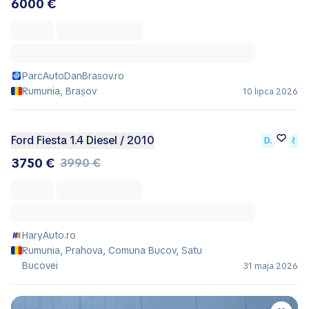
6000 €
ParcAutoDanBrasov.ro
Rumunia, Brașov
10 lipca 2026
Ford Fiesta 1.4 Diesel / 2010
DEALER
3750 €
3990 €
HaryAuto.ro
Rumunia, Prahova, Comuna Bucov, Satu
Bucovei
31 maja 2026