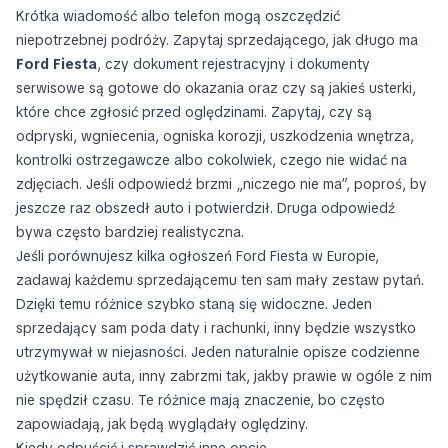
Krótka wiadomość albo telefon mogą oszczędzić
niepotrzebnej podróży. Zapytaj sprzedającego, jak długo ma
Ford Fiesta
, czy dokument rejestracyjny i dokumenty
serwisowe są gotowe do okazania oraz czy są jakieś usterki,
które chce zgłosić przed oględzinami. Zapytaj, czy są
odpryski, wgniecenia, ogniska korozji, uszkodzenia wnętrza,
kontrolki ostrzegawcze albo cokolwiek, czego nie widać na
zdjęciach. Jeśli odpowiedź brzmi „niczego nie ma”, poproś, by
jeszcze raz obszedł auto i potwierdził. Druga odpowiedź
bywa często bardziej realistyczna.
Jeśli porównujesz kilka ogłoszeń Ford Fiesta w Europie,
zadawaj każdemu sprzedającemu ten sam mały zestaw pytań.
Dzięki temu różnice szybko staną się widoczne. Jeden
sprzedający sam poda daty i rachunki, inny będzie wszystko
utrzymywał w niejasności. Jeden naturalnie opisze codzienne
użytkowanie auta, inny zabrzmi tak, jakby prawie w ogóle z nim
nie spędził czasu. Te różnice mają znaczenie, bo często
zapowiadają, jak będą wyglądały oględziny.