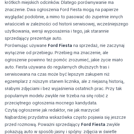
krótkich miejskich odcinków. Dlatego porównywanie ma
znaczenie. Dwa ogłoszenia Ford Fiesta mogą na papierze
wyglądać podobnie, a mimo to pasować do zupełnie innych
właścicieli w zależności od historii serwisowej, wcześniejszego
użytkowania, wersji wyposażenia i tego, jak starannie
sprzedający prezentuje auto.
Porównując używane
Ford Fiesta
na sprzedaż, nie zaczynaj
wyłącznie od przebiegu. Przebieg ma znaczenie, ale
ogłoszenie powinno też pomóc zrozumieć, jakie życie miało
auto. Fiesta używana do regularnych dłuższych tras i
serwisowana na czas może być lepszym zakupem niż
egzemplarz z niższym stanem licznika, ale z niejasną historią,
słabymi zdjęciami i bez wyjaśnienia ostatnich prac. Przy tak
popularnym modelu zwykle nie trzeba na siłę robić z
przeciętnego ogłoszenia mocnego kandydata.
Czytaj ogłoszenie jak redaktor, nie jak marzyciel
Najbardziej przydatna wskazówka często pojawia się jeszcze
przed rozmową. Poważni sprzedający
Ford Fiesta
zwykle
pokazują auto w sposób jasny i spójny: zdjęcia w świetle