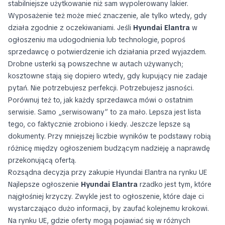
stabilniejsze użytkowanie niż sam wypolerowany lakier.
Wyposażenie też może mieć znaczenie, ale tylko wtedy, gdy
działa zgodnie z oczekiwaniami. Jeśli
Hyundai Elantra
w
ogłoszeniu ma udogodnienia lub technologie, poproś
sprzedawcę o potwierdzenie ich działania przed wyjazdem.
Drobne usterki są powszechne w autach używanych;
kosztowne stają się dopiero wtedy, gdy kupujący nie zadaje
pytań. Nie potrzebujesz perfekcji. Potrzebujesz jasności.
Porównuj też to, jak każdy sprzedawca mówi o ostatnim
serwisie. Samo „serwisowany” to za mało. Lepsza jest lista
tego, co faktycznie zrobiono i kiedy. Jeszcze lepsze są
dokumenty. Przy mniejszej liczbie wyników te podstawy robią
różnicę między ogłoszeniem budzącym nadzieję a naprawdę
przekonującą ofertą.
Rozsądna decyzja przy zakupie Hyundai Elantra na rynku UE
Najlepsze ogłoszenie
Hyundai Elantra
rzadko jest tym, które
najgłośniej krzyczy. Zwykle jest to ogłoszenie, które daje ci
wystarczająco dużo informacji, by zaufać kolejnemu krokowi.
Na rynku UE, gdzie oferty mogą pojawiać się w różnych