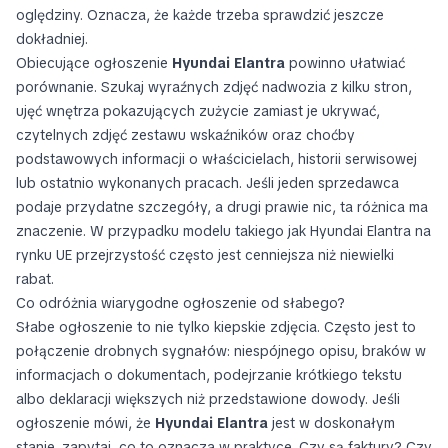
oględziny. Oznacza, że każde trzeba sprawdzić jeszcze
dokładniej.
Obiecujące ogłoszenie
Hyundai Elantra
powinno ułatwiać
porównanie. Szukaj wyraźnych zdjęć nadwozia z kilku stron,
ujęć wnętrza pokazujących zużycie zamiast je ukrywać,
czytelnych zdjęć zestawu wskaźników oraz choćby
podstawowych informacji o właścicielach, historii serwisowej
lub ostatnio wykonanych pracach. Jeśli jeden sprzedawca
podaje przydatne szczegóły, a drugi prawie nic, ta różnica ma
znaczenie. W przypadku modelu takiego jak Hyundai Elantra na
rynku UE przejrzystość często jest cenniejsza niż niewielki
rabat.
Co odróżnia wiarygodne ogłoszenie od słabego?
Słabe ogłoszenie to nie tylko kiepskie zdjęcia. Często jest to
połączenie drobnych sygnałów: niespójnego opisu, braków w
informacjach o dokumentach, podejrzanie krótkiego tekstu
albo deklaracji większych niż przedstawione dowody. Jeśli
ogłoszenie mówi, że
Hyundai Elantra
jest w doskonałym
stanie, zapytaj, co to oznacza w praktyce. Czy są faktury? Czy