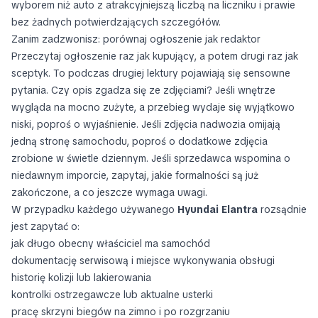
wyborem niż auto z atrakcyjniejszą liczbą na liczniku i prawie
bez żadnych potwierdzających szczegółów.
Zanim zadzwonisz: porównaj ogłoszenie jak redaktor
Przeczytaj ogłoszenie raz jak kupujący, a potem drugi raz jak
sceptyk. To podczas drugiej lektury pojawiają się sensowne
pytania. Czy opis zgadza się ze zdjęciami? Jeśli wnętrze
wygląda na mocno zużyte, a przebieg wydaje się wyjątkowo
niski, poproś o wyjaśnienie. Jeśli zdjęcia nadwozia omijają
jedną stronę samochodu, poproś o dodatkowe zdjęcia
zrobione w świetle dziennym. Jeśli sprzedawca wspomina o
niedawnym imporcie, zapytaj, jakie formalności są już
zakończone, a co jeszcze wymaga uwagi.
W przypadku każdego używanego
Hyundai Elantra
rozsądnie
jest zapytać o:
jak długo obecny właściciel ma samochód
dokumentację serwisową i miejsce wykonywania obsługi
historię kolizji lub lakierowania
kontrolki ostrzegawcze lub aktualne usterki
pracę skrzyni biegów na zimno i po rozgrzaniu