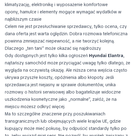
klimatyzację, elektronikę i wyposażenie komfortowe
opony, hamulce i elementy mogące wymagać wydatków w
najbliższym czasie
Celem nie jest przesłuchiwanie sprzedawcy, tylko ocena, czy
dana oferta jest warta oględzin. Dobra rozmowa telefoniczna
powinna zmniejszać niepewność, a nie tworzyć kolejną.
Dlaczego „ten tani” może okazać się najdroższy
Gdy dostępnych jest tylko kilka ogłoszeń
Hyundai Elantra
,
najtańszy samochód może przyciągać uwagę tylko dlatego, że
wygląda na oczywistą okazję. Ale niższa cena wejścia często
ukrywa przyszłe koszty, opóźnienia albo kłopoty. Jeśli
sprzedawca jest niejasny w sprawie dokumentów, unika
rozmowy o historii serwisowej albo bagatelizuje widoczne
uszkodzenia kosmetyczne jako „normalne”, załóż, że na
miejscu możesz odkryć więcej.
Ma to szczególne znaczenie przy poszukiwaniach
transgranicznych lub obejmujących wiele krajów UE, gdzie
kupujący może mieć pokusę, by odpuścić standardy tylko po
to, żeby wyjazd miał sens. Nie pozwól, by wysiłek związany z