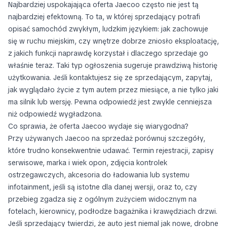
Najbardziej uspokajająca oferta Jaecoo często nie jest tą
najbardziej efektowną. To ta, w której sprzedający potrafi
opisać samochód zwykłym, ludzkim językiem: jak zachowuje
się w ruchu miejskim, czy wnętrze dobrze zniosło eksploatację,
z jakich funkcji naprawdę korzystał i dlaczego sprzedaje go
właśnie teraz. Taki typ ogłoszenia sugeruje prawdziwą historię
użytkowania. Jeśli kontaktujesz się ze sprzedającym, zapytaj,
jak wyglądało życie z tym autem przez miesiące, a nie tylko jaki
ma silnik lub wersję. Pewna odpowiedź jest zwykle cenniejsza
niż odpowiedź wygładzona.
Co sprawia, że oferta Jaecoo wydaje się wiarygodna?
Przy używanych Jaecoo na sprzedaż porównuj szczegóły,
które trudno konsekwentnie udawać. Termin rejestracji, zapisy
serwisowe, marka i wiek opon, zdjęcia kontrolek
ostrzegawczych, akcesoria do ładowania lub systemu
infotainment, jeśli są istotne dla danej wersji, oraz to, czy
przebieg zgadza się z ogólnym zużyciem widocznym na
fotelach, kierownicy, podłodze bagażnika i krawędziach drzwi.
Jeśli sprzedający twierdzi, że auto jest niemal jak nowe, drobne