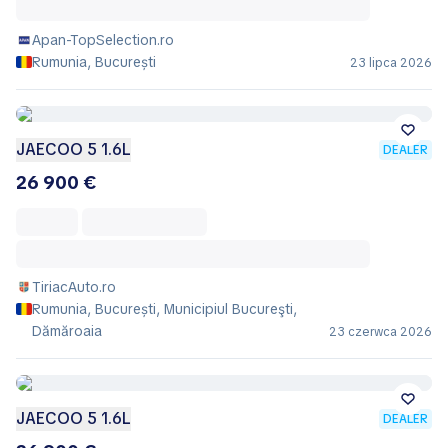
Apan-TopSelection.ro
Rumunia, București
23 lipca 2026
JAECOO 5 1.6L
DEALER
26 900 €
TiriacAuto.ro
Rumunia, București, Municipiul Bucureşti,
Dămăroaia
23 czerwca 2026
JAECOO 5 1.6L
DEALER