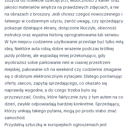
zużycia od fotelików dziecięcych, widoczności z kamer oraz
jakości materiałów wnętrza na prawdziwych zdjęciach, a nie
na obrazach z broszury. Jeśli chcesz czegoś nowoczesnego i
łatwego w codziennym użyciu, zwróć uwagę, czy sprzedający
pokazuje działające ekrany, dołączone kluczyki, obecność
instrukcji oraz wyjaśnia historię oprogramowania lub serwisu.
W tym miejscu codzienne użytkowanie przestaje być tylko miłą
ideą. Niektóre auta robią dobre wrażenie podczas krótkiej
jazdy próbnej, ale wypadają mniej przekonująco, gdy
wyobrazisz sobie parkowanie nimi w ciasnej przestrzeni
miejskiej, pakowanie ich na weekend czy codzienne zmaganie
się z drobnymi elektronicznymi irytacjami. Dlatego porównując
oferty Jaecoo, zapytaj sprzedającego, co okazało się
naprawdę wygodne, a do czego trzeba było się
przyzwyczaić. Osoby, które faktycznie żyły z tym autem na co
dzień, zwykle odpowiadają bardziej konkretnie. Sprzedający,
którzy unikają takiego pytania, mogą po prostu słabo znać
samochód.
Przydatną sztuczką w europejskich ogłoszeniach jest