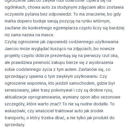
ogłoszenie Jaecoo zwykle robi odwrotnie. Opiera się na
ogólnikach, chowa auto za studyjnymi zdjęciami albo zostawia
oczywiste pytania bez odpowiedzi. To ma znaczenie, bo gdy
marka dopiero buduje swoją pozycję na rynku wtórnym,
zaufanie do konkretnego egzemplarza często liczy się bardziej
niż sama nazwa na masce.
Czytaj ogłoszenie jak zapowiedź codziennego użytkowania
Jaecoo może wyglądać kusząco na zdjęciach, bo nowsze
projekty często dobrze prezentują się na pierwszy rzut oka,
ale prawdziwa pewność zakupu bierze się z wyobrażenia
sobie codziennego życia z tym autem. Zastanów się, co
sprzedający ujawnia o tym zwykłym użytkowaniu. Czy
ogłoszenie wspomina, kto jeździł samochodem, gdzie był
serwisowany, jakie trasy pokonywał i czy są drobne rysy,
aktualizacje oprogramowania, wymiany opon albo sezonowe
szczegóły, które warto znać? To nie są nudne dodatki. To
wskazówki, czy właściciel traktował auto jak środek
transportu, o który trzeba dbać, a nie tylko jak produkt do
sprzedaży.