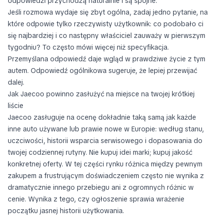
odpowiedzi przychodzą naturalnie i są spójne.
Jeśli rozmowa wydaje się zbyt ogólna, zadaj jedno pytanie, na
które odpowie tylko rzeczywisty użytkownik: co podobało ci
się najbardziej i co następny właściciel zauważy w pierwszym
tygodniu? To często mówi więcej niż specyfikacja.
Przemyślana odpowiedź daje wgląd w prawdziwe życie z tym
autem. Odpowiedź ogólnikowa sugeruje, że lepiej przewijać
dalej.
Jak Jaecoo powinno zasłużyć na miejsce na twojej krótkiej
liście
Jaecoo zasługuje na ocenę dokładnie taką samą jak każde
inne auto używane lub prawie nowe w Europie: według stanu,
uczciwości, historii wsparcia serwisowego i dopasowania do
twojej codziennej rutyny. Nie kupuj idei marki; kupuj jakość
konkretnej oferty. W tej części rynku różnica między pewnym
zakupem a frustrującym doświadczeniem często nie wynika z
dramatycznie innego przebiegu ani z ogromnych różnic w
cenie. Wynika z tego, czy ogłoszenie sprawia wrażenie
początku jasnej historii użytkowania.