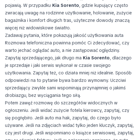
pojawią. W przypadku
Kia Sorento
, gdzie kupujący często
zwracają uwagę na rodzinne użytkowanie, holowanie, zużycie
bagażnika i komfort długich tras, użyteczne dowody znaczą
więcej niż widowiskowe światło.
Zadawaj pytania, które pokazują jakość użytkowania auta
Rozmowa telefoniczna powinna pomóc Ci zdecydować, czy
warto jechać oglądać auto, a nie zastępować oględziny.
Zapytaj sprzedającego, jak długo ma
Kia Sorento
, dlaczego
je sprzedaje i jaki serwis wykonał w czasie swojego
użytkowania. Zapytaj też, co działa mniej niż idealnie. Sposób
odpowiedzi na to pytanie bywa bardzo wymowny. Uczciwi
sprzedający zwykle sami wspominają przynajmniej o jakimś
drobiazgu, bez wyciągania tego siłą.
Potem zawęź rozmowę do szczegółów widocznych w
ogłoszeniu. Jeśli widać zużycie fotela kierowcy, zapytaj, czy
się pogłębiło. Jeśli auto ma hak, zapytaj, do czego było
używane. Jeśli na zdjęciach widać tylko jeden kluczyk, zapytaj,
czy jest drugi. Jeśli wspomniano o książce serwisowej, zapytaj,