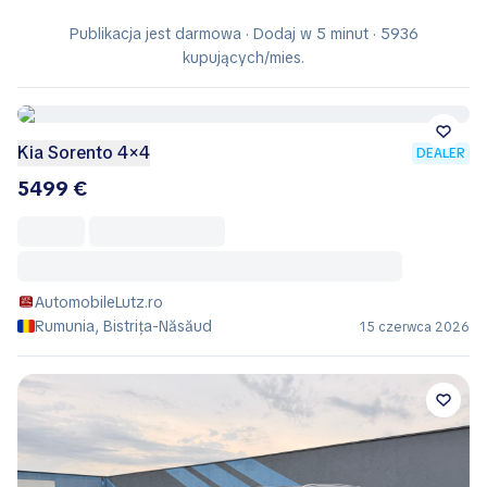
Publikacja jest darmowa · Dodaj w 5 minut · 5936
kupujących/mies.
Kia Sorento 4×4
DEALER
5499 €
AutomobileLutz.ro
Rumunia, Bistrița-Năsăud
15 czerwca 2026