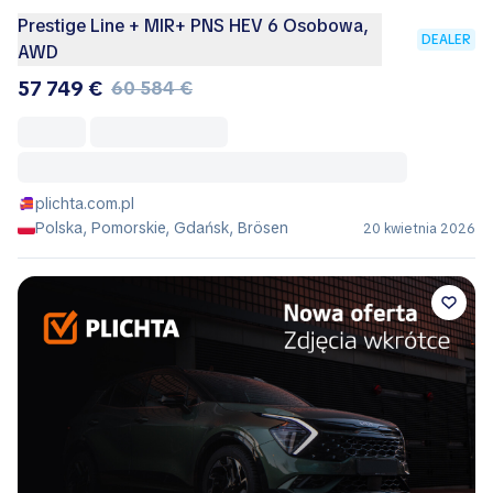
Prestige Line + MIR+ PNS HEV 6 Osobowa,
DEALER
AWD
57 749 €
60 584 €
plichta.com.pl
Polska, Pomorskie, Gdańsk, Brösen
20 kwietnia 2026