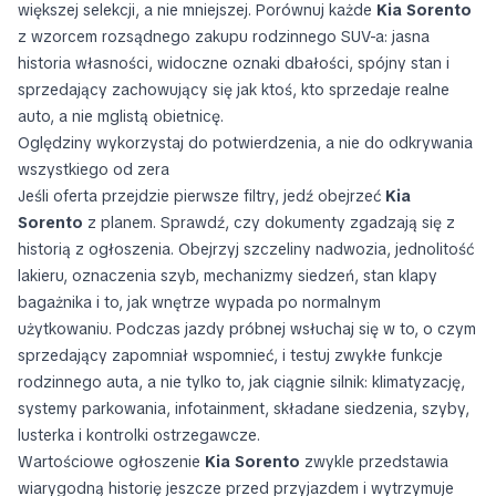
większej selekcji, a nie mniejszej. Porównuj każde
Kia Sorento
z wzorcem rozsądnego zakupu rodzinnego SUV-a: jasna
historia własności, widoczne oznaki dbałości, spójny stan i
sprzedający zachowujący się jak ktoś, kto sprzedaje realne
auto, a nie mglistą obietnicę.
Oględziny wykorzystaj do potwierdzenia, a nie do odkrywania
wszystkiego od zera
Jeśli oferta przejdzie pierwsze filtry, jedź obejrzeć
Kia
Sorento
z planem. Sprawdź, czy dokumenty zgadzają się z
historią z ogłoszenia. Obejrzyj szczeliny nadwozia, jednolitość
lakieru, oznaczenia szyb, mechanizmy siedzeń, stan klapy
bagażnika i to, jak wnętrze wypada po normalnym
użytkowaniu. Podczas jazdy próbnej wsłuchaj się w to, o czym
sprzedający zapomniał wspomnieć, i testuj zwykłe funkcje
rodzinnego auta, a nie tylko to, jak ciągnie silnik: klimatyzację,
systemy parkowania, infotainment, składane siedzenia, szyby,
lusterka i kontrolki ostrzegawcze.
Wartościowe ogłoszenie
Kia Sorento
zwykle przedstawia
wiarygodną historię jeszcze przed przyjazdem i wytrzymuje