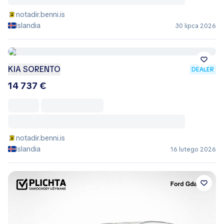
notadir.benni.is
Islandia
30 lipca 2026
KIA SORENTO
DEALER
14 737 €
notadir.benni.is
Islandia
16 lutego 2026