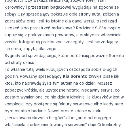
spójności. Czy wskazanie licznika, zużycie foteli, stan
kierownicy i przestrzeni bagażowej wyglądają na zgodne ze
sobą? Czy sprzedający pokazuje obie strony auta, zbliżenia
zderzaków oraz, jeśli to istotne dla danej wersji, trzeci rząd
siedzeń albo przestrzeń ładunkową? Rodzinne SUV-y często
kupuje się z praktycznych powodów, a praktyczni właściciele
zwykle fotografują praktyczne szczegóły. Jeśli sprzedający
ich unika, zapytaj dlaczego.
Sygnały od sprzedającego, które odróżniają poważne Sorento
od straty czasu
To właśnie tutaj wielu kupujących oszczędza sobie długich
godzin. Poważny sprzedający
Kia Sorento
zwykle pisze jak
ktoś, kto naprawdę żył z tym autem na co dzień. Możesz
zobaczyć krótkie, ale użyteczne notatki: niedawny serwis, co
zostało wymienione, co nie działa idealnie, ile kluczyków jest w
komplecie, czy dostępne są faktury serwisowe albo kiedy auto
było ostatnio badane. Nawet proste zdanie w stylu
„serwisowana skrzynia biegów” albo „auto od drugiego
właściciela z udokumentowanym serwisem” daje Ci konkretny