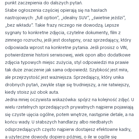
punkt zaczepienia do dalszych pytań.
Słabe ogłoszenia częściej opierają się na hasłach
nastrojowych: „full option”, „idealny SUV”, „świetnie jeździ”,
„bez wkładu”. Takie frazy niczego nie dowodzą. Lepsze
sygnały to konkretne zdjęcia, czytelne dokumenty, film z
zimnego rozruchu, jeśli jest dostępny, oraz sprzedający, który
odpowiada wprost na konkretne pytania. Jeśli prosisz o VIN,
potwierdzenie historii serwisowej, wiek opon albo dodatkowe
zdjęcia typowych miejsc zużycia, styl odpowiedzi ma prawie
tak duże znaczenie jak sama odpowiedź. Szybkość jest miła,
ale przejrzystość jest ważniejsza. Sprzedający, który unika
drobnych pytań, zwykle staje się trudniejszy, a nie łatwiejszy,
kiedy stoisz już obok auta.
Jedna mniej oczywista wskazówka: spójrz na kolejność zdjęć. U
wielu rzetelnych sprzedających prywatnych najpierw pojawiają
się czyste ujęcia ogólne, potem wnętrze, następnie detale, a na
końcu wady. U słabszych handlarzy albo niedbałych
odsprzedających często najpierw dostajesz efektowne kadry,
a użyteczne dowody dopiero później, o ile w ogóle się