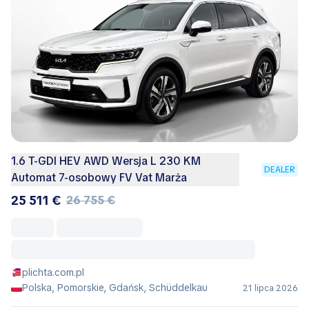
1.6 T-GDI HEV AWD Wersja L 230 KM
DEALER
Automat 7-osobowy FV Vat Marża
25 511 €
26 755 €
plichta.com.pl
Polska, Pomorskie, Gdańsk, Schüddelkau
21 lipca 2026