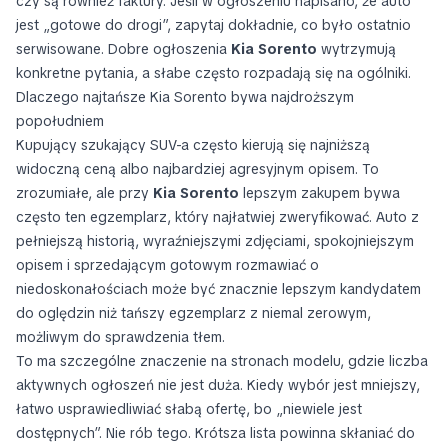
czy są również faktury. Jeśli w ogłoszeniu napisano, że auto
jest „gotowe do drogi”, zapytaj dokładnie, co było ostatnio
serwisowane. Dobre ogłoszenia
Kia Sorento
wytrzymują
konkretne pytania, a słabe często rozpadają się na ogólniki.
Dlaczego najtańsze Kia Sorento bywa najdroższym
popołudniem
Kupujący szukający SUV-a często kierują się najniższą
widoczną ceną albo najbardziej agresyjnym opisem. To
zrozumiałe, ale przy
Kia Sorento
lepszym zakupem bywa
często ten egzemplarz, który najłatwiej zweryfikować. Auto z
pełniejszą historią, wyraźniejszymi zdjęciami, spokojniejszym
opisem i sprzedającym gotowym rozmawiać o
niedoskonałościach może być znacznie lepszym kandydatem
do oględzin niż tańszy egzemplarz z niemal zerowym,
możliwym do sprawdzenia tłem.
To ma szczególne znaczenie na stronach modelu, gdzie liczba
aktywnych ogłoszeń nie jest duża. Kiedy wybór jest mniejszy,
łatwo usprawiedliwiać słabą ofertę, bo „niewiele jest
dostępnych”. Nie rób tego. Krótsza lista powinna skłaniać do