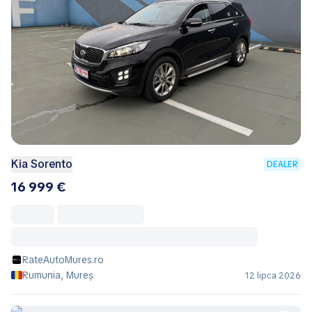
Kia Sorento
DEALER
16 999 €
RateAutoMures.ro
Rumunia, Mureș
12 lipca 2026