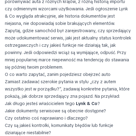
porównywać auta z różnych krajów, z różną historią importu
czy odmiennymi wzorcami użytkowania. Jeśli ogłoszenie Lynk
& Co wygląda atrakcyjnie, ale historia dokumentów jest
niejasna, nie dopowiadaj sobie brakujących elementów.
Zapytaj, gdzie samochód był zarejestrowany, czy sprzedający
może udokumentować serwis, jaki jest aktualny status kontrolek
ostrzegawczych i czy jakieś funkcje nie działają tak, jak
powinny. Jeśli odpowiedzi wciąż są wymijające, odpuść. Przy
mniej popularnej marce niepewność ma tendencję do stawania
się później twoim problemem.
O co warto zapytać, zanim pojedziesz obejrzeć auto
Zamiast zadawać szerokie pytania w stylu „czy z autem
wszystko jest w porządku?”, zadawaj konkretne pytania, które
pokażą, jak dobrze sprzedający zna pojazd. Na przykład:
Jak długo jesteś właścicielem tego
Lynk & Co
?
Jakie dokumenty serwisowe są obecnie dostępne?
Czy ostatnio coś naprawiano i dlaczego?
Czy są jakieś kontrolki, komunikaty błędów lub funkcje
działające niestabilnie?