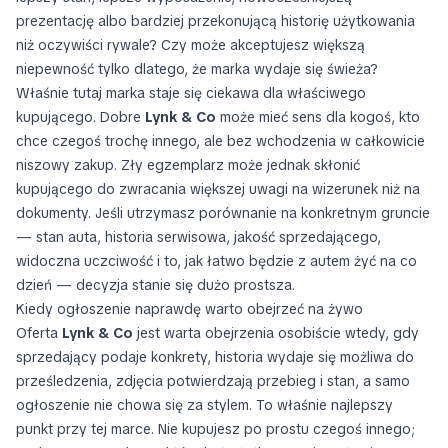
prezentację albo bardziej przekonującą historię użytkowania
niż oczywiści rywale? Czy może akceptujesz większą
niepewność tylko dlatego, że marka wydaje się świeża?
Właśnie tutaj marka staje się ciekawa dla właściwego
kupującego. Dobre
Lynk & Co
może mieć sens dla kogoś, kto
chce czegoś trochę innego, ale bez wchodzenia w całkowicie
niszowy zakup. Zły egzemplarz może jednak skłonić
kupującego do zwracania większej uwagi na wizerunek niż na
dokumenty. Jeśli utrzymasz porównanie na konkretnym gruncie
— stan auta, historia serwisowa, jakość sprzedającego,
widoczna uczciwość i to, jak łatwo będzie z autem żyć na co
dzień — decyzja stanie się dużo prostsza.
Kiedy ogłoszenie naprawdę warto obejrzeć na żywo
Oferta
Lynk & Co
jest warta obejrzenia osobiście wtedy, gdy
sprzedający podaje konkrety, historia wydaje się możliwa do
prześledzenia, zdjęcia potwierdzają przebieg i stan, a samo
ogłoszenie nie chowa się za stylem. To właśnie najlepszy
punkt przy tej marce. Nie kupujesz po prostu czegoś innego;