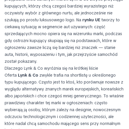
kupujących, którzy chcą czegoś bardziej wyrazistego niż
oczywisty wybór z głównego nurtu, ale jednocześnie nie
szukają po prostu luksusowego logo. Na
rynku UE
tworzy to
ciekawą sytuację w segmencie aut używanych: część
sprzedających mocno opiera się na wizerunku marki, podczas
gdy ostrożni kupujący skupiają się na podstawach, które w
ogłoszeniu zawsze liczą się bardziej niż znaczek — stanie
auta, historii, wyposażeniu i tym, jak przejrzyście samochód
został pokazany.
Dlaczego Lynk & Co wyróżnia się na krótkiej liście
Oferta
Lynk & Co
zwykle trafia na shortlistę u określonego
typu kupującego. Często jest to ktoś, kto porównuje nowsze z
wyglądu alternatywy znanych marek europejskich, koreańskich
albo japońskich i chce czegoś mniej generycznego. To właśnie
prawdziwy charakter tej marki w ogłoszeniach: często
wybierają ją osoby, którym zależy na designie, nowoczesnym
odczuciu technologicznym i codziennej użyteczności, ale
które nadal chcą samochodu mającego sens przy normalnym