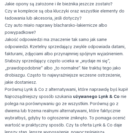
Jakie opony są założone i ile bieżnika jeszcze zostało?
Czy w komplecie są oba kluczyki oraz wszystkie elementy do
ładowania lub akcesoria, jeśli dotyczy?
Czy auto miało naprawy blacharsko-lakiernicze albo
powypadkowe?
Jakość odpowiedzi ma znaczenie tak samo jak same
odpowiedzi. Rzetelny sprzedający zwykle odpowiada datami,
fakturami, zdjęciami albo przynajmniej spójnym wyjaśnieniem.
Słabszy sprzedający często ucieka w „wydaje mi się”,
„prawdopodobnie” albo „to normalne”. Nie traktuj tego jako
drobiazgu. Często to najwyraźniejsze wczesne ostrzeżenie,
jakie dostaniesz.
Porównuj Lynk & Co z alternatywami, które naprawdę byś kupił
Najrozsądniejszy sposób szukania
używanego Lynk & Co
nie
polega na porównywaniu go ze wszystkim. Porównuj go z
dwiema lub trzema realnymi alternatywami, które faktycznie
wybrałbyś, gdyby to ogłoszenie zniknęło. To pomaga ocenić
wartość w praktyczny sposób. Czy ta oferta Lynk & Co daje
lepszy stan, lepsze wyposażenie, nowocześniejszą