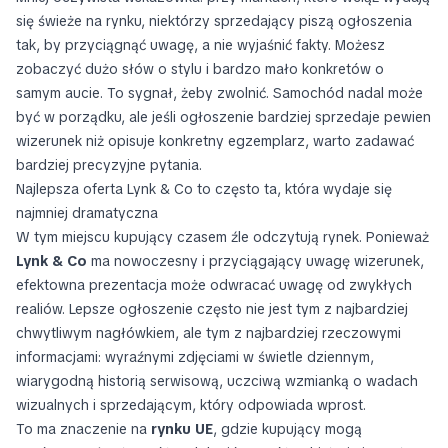
się świeże na rynku, niektórzy sprzedający piszą ogłoszenia
tak, by przyciągnąć uwagę, a nie wyjaśnić fakty. Możesz
zobaczyć dużo słów o stylu i bardzo mało konkretów o
samym aucie. To sygnał, żeby zwolnić. Samochód nadal może
być w porządku, ale jeśli ogłoszenie bardziej sprzedaje pewien
wizerunek niż opisuje konkretny egzemplarz, warto zadawać
bardziej precyzyjne pytania.
Najlepsza oferta Lynk & Co to często ta, która wydaje się
najmniej dramatyczna
W tym miejscu kupujący czasem źle odczytują rynek. Ponieważ
Lynk & Co
ma nowoczesny i przyciągający uwagę wizerunek,
efektowna prezentacja może odwracać uwagę od zwykłych
realiów. Lepsze ogłoszenie często nie jest tym z najbardziej
chwytliwym nagłówkiem, ale tym z najbardziej rzeczowymi
informacjami: wyraźnymi zdjęciami w świetle dziennym,
wiarygodną historią serwisową, uczciwą wzmianką o wadach
wizualnych i sprzedającym, który odpowiada wprost.
To ma znaczenie na
rynku UE
, gdzie kupujący mogą