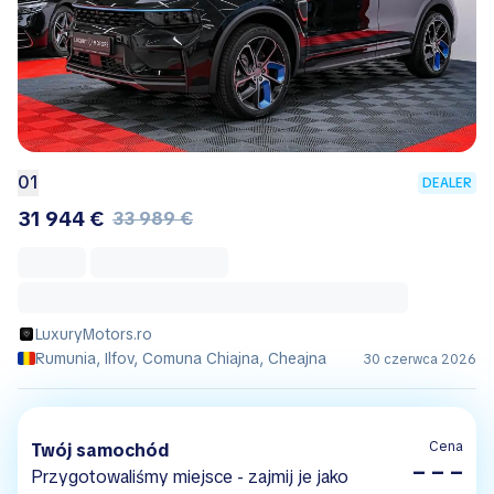
01
DEALER
31 944 €
33 989 €
LuxuryMotors.ro
Rumunia, Ilfov, Comuna Chiajna, Cheajna
30 czerwca 2026
Cena
Twój samochód
– – –
Przygotowaliśmy miejsce - zajmij je jako