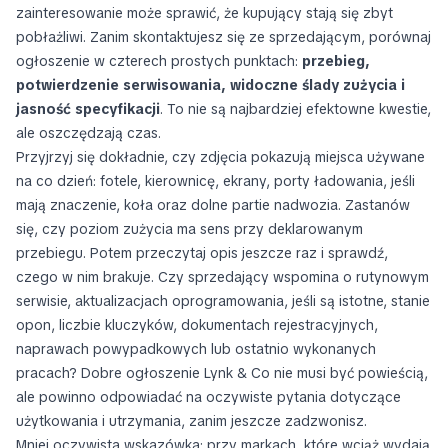
zainteresowanie może sprawić, że kupujący stają się zbyt
pobłażliwi. Zanim skontaktujesz się ze sprzedającym, porównaj
ogłoszenie w czterech prostych punktach:
przebieg,
potwierdzenie serwisowania, widoczne ślady zużycia i
jasność specyfikacji
. To nie są najbardziej efektowne kwestie,
ale oszczędzają czas.
Przyjrzyj się dokładnie, czy zdjęcia pokazują miejsca używane
na co dzień: fotele, kierownicę, ekrany, porty ładowania, jeśli
mają znaczenie, koła oraz dolne partie nadwozia. Zastanów
się, czy poziom zużycia ma sens przy deklarowanym
przebiegu. Potem przeczytaj opis jeszcze raz i sprawdź,
czego w nim brakuje. Czy sprzedający wspomina o rutynowym
serwisie, aktualizacjach oprogramowania, jeśli są istotne, stanie
opon, liczbie kluczyków, dokumentach rejestracyjnych,
naprawach powypadkowych lub ostatnio wykonanych
pracach? Dobre ogłoszenie Lynk & Co nie musi być powieścią,
ale powinno odpowiadać na oczywiste pytania dotyczące
użytkowania i utrzymania, zanim jeszcze zadzwonisz.
Mniej oczywista wskazówka: przy markach, które wciąż wydają