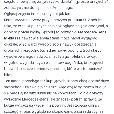
często chowają się za „wszystko działa” i „proszę przyjechać
zobaczyć”, nie dodając nic użytecznego.
Oglądaj zdjęcia jak kupujący, nie jak fan
Mniej oczywista rzecz przy starszych premium SUV-ach jest
taka, że wielu kupujących najpierw ogląda zdjęcia emocjami, a
dopiero potem logiką. Spróbuj to odwrócić.
Mercedes-Benz
M-klasse
nawet w słabym stanie może nadal wyglądać
okazale, więc warto wyrobić sobie nawyk dostrzegania
drobnych niezgodności: jednej nowej opony wśród starych,
wypolerowanego nadwozia i zużytego fotela kierowcy,
wilgotno wyglądających elementów bagażnika, brakujących
listew albo szczelin między panelami, które warto obejrzeć
bliżej.
Ten model przyciąga też kupujących, którzy chcą dostać dużo
samochodu za swoje pieniądze, więc część ogłoszeń buduje
się bardziej na wizerunku niż na konkretach. To nie dotyczy
wyłącznie Mercedes-Benz, ale znaczek potrafi sprawić, że
ludzie wybaczają więcej, niż powinni. Jeśli zdjęcia omijają
szczegóły, opis wygląda na skopiowany, a sprzedający nie