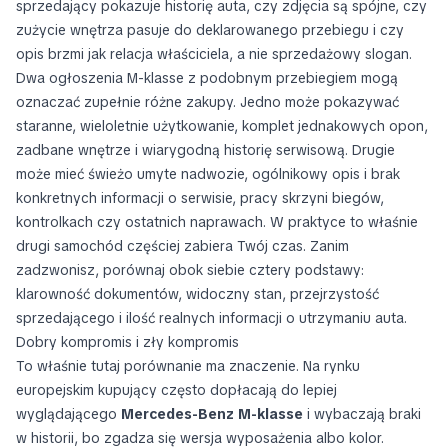
sprzedający pokazuje historię auta, czy zdjęcia są spójne, czy
zużycie wnętrza pasuje do deklarowanego przebiegu i czy
opis brzmi jak relacja właściciela, a nie sprzedażowy slogan.
Dwa ogłoszenia M-klasse z podobnym przebiegiem mogą
oznaczać zupełnie różne zakupy. Jedno może pokazywać
staranne, wieloletnie użytkowanie, komplet jednakowych opon,
zadbane wnętrze i wiarygodną historię serwisową. Drugie
może mieć świeżo umyte nadwozie, ogólnikowy opis i brak
konkretnych informacji o serwisie, pracy skrzyni biegów,
kontrolkach czy ostatnich naprawach. W praktyce to właśnie
drugi samochód częściej zabiera Twój czas. Zanim
zadzwonisz, porównaj obok siebie cztery podstawy:
klarowność dokumentów, widoczny stan, przejrzystość
sprzedającego i ilość realnych informacji o utrzymaniu auta.
Dobry kompromis i zły kompromis
To właśnie tutaj porównanie ma znaczenie. Na rynku
europejskim kupujący często dopłacają do lepiej
wyglądającego
Mercedes-Benz M-klasse
i wybaczają braki
w historii, bo zgadza się wersja wyposażenia albo kolor.