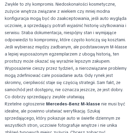
Zwykle to zły kompromis. Niedoskonałości kosmetyczne,
zużycie wnętrza związane z wiekiem czy mniej modna
konfiguracja mogą być do zaakceptowania, jeśli auto wygląda
uczciwie, a sprzedający potrafi wyjaśnić historię użytkowania i
serwisu. Słaba dokumentacja, niespójny stan i wymijające
odpowiedzi to kompromisy, które często kończą się kosztami.
Jeśli wybierasz między zadbanym, ale podstawowym M-klasse
a lepiej wyposażonym egzemplarzem z ubogą historią, ten
prostszy może okazać się wyraźnie lepszym zakupem.
Wyposażenie cieszy przez tydzień, a nierozwiązane problemy
mogą zdefiniować całe posiadanie auta. Gdy rynek jest
skromny, cierpliwość staje się częścią strategii. Sam fakt, że
samochód jest dostępny, nie oznacza jeszcze, że jest dobry.
Co dobrzy sprzedający zwykle ułatwiają
Rzetelne ogłoszenie
Mercedes-Benz M-klasse
nie musi być
idealne, ale powinno ułatwiać weryfikację. Szukaj
sprzedającego, który pokazuje auto w świetle dziennym ze
wszystkich stron, uczciwie fotografuje wnętrze i nie unika
zbliżeń typowych miejsc zużycia. Chcesz zobaczyć