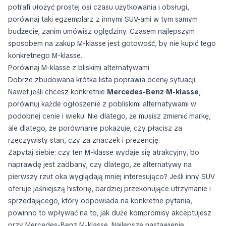
potrafi ułożyć prostej osi czasu użytkowania i obsługi,
porównaj taki egzemplarz z innymi SUV-ami w tym samym
budżecie, zanim umówisz oględziny. Czasem najlepszym
sposobem na zakup M-klasse jest gotowość, by nie kupić
tego
konkretnego
M-klasse.
Porównaj M-klasse z bliskimi alternatywami
Dobrze zbudowana krótka lista poprawia ocenę sytuacji.
Nawet jeśli chcesz konkretnie
Mercedes-Benz M-klasse
,
porównuj każde ogłoszenie z pobliskimi alternatywami w
podobnej cenie i wieku. Nie dlatego, że musisz zmienić markę,
ale dlatego, że porównanie pokazuje, czy płacisz za
rzeczywisty stan, czy za znaczek i prezencję.
Zapytaj siebie: czy ten M-klasse wydaje się atrakcyjny, bo
naprawdę jest zadbany, czy dlatego, że alternatywy na
pierwszy rzut oka wyglądają mniej interesująco? Jeśli inny SUV
oferuje jaśniejszą historię, bardziej przekonujące utrzymanie i
sprzedającego, który odpowiada na konkretne pytania,
powinno to wpływać na to, jak duże kompromisy akceptujesz
przy Mercedes-Benz M-klasse. Najlepsze nastawienie