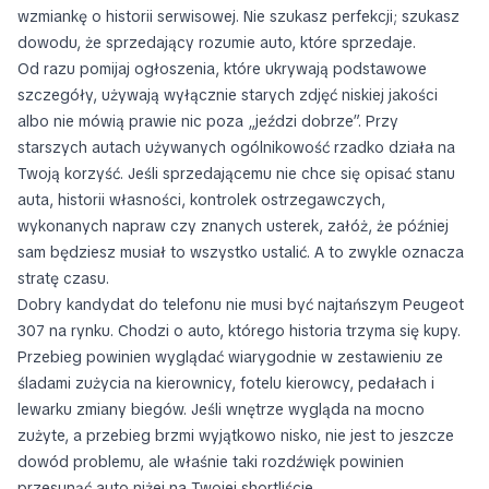
wzmiankę o historii serwisowej. Nie szukasz perfekcji; szukasz
dowodu, że sprzedający rozumie auto, które sprzedaje.
Od razu pomijaj ogłoszenia, które ukrywają podstawowe
szczegóły, używają wyłącznie starych zdjęć niskiej jakości
albo nie mówią prawie nic poza „jeździ dobrze”. Przy
starszych autach używanych ogólnikowość rzadko działa na
Twoją korzyść. Jeśli sprzedającemu nie chce się opisać stanu
auta, historii własności, kontrolek ostrzegawczych,
wykonanych napraw czy znanych usterek, załóż, że później
sam będziesz musiał to wszystko ustalić. A to zwykle oznacza
stratę czasu.
Dobry kandydat do telefonu nie musi być najtańszym Peugeot
307 na rynku. Chodzi o auto, którego historia trzyma się kupy.
Przebieg powinien wyglądać wiarygodnie w zestawieniu ze
śladami zużycia na kierownicy, fotelu kierowcy, pedałach i
lewarku zmiany biegów. Jeśli wnętrze wygląda na mocno
zużyte, a przebieg brzmi wyjątkowo nisko, nie jest to jeszcze
dowód problemu, ale właśnie taki rozdźwięk powinien
przesunąć auto niżej na Twojej shortliście.