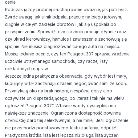
cenie.
Podczas jazdy próbnej słuchaj równie uważnie, jak patrzysz.
Zwróć uwagę, jak silnik odpala, pracuje na biegu jałowym,
ciągnie w całym zakresie obrotów i jak się uspokaja po
przyspieszeniu. Sprawdź, czy skrzynia pracuje płynnie oraz
czy układ kierowniczy, hamulce i zawieszenie zachowują się
spójnie. Nie musisz diagnozować całego auta na miejscu.
Musisz jedynie ocenić, czy ten Peugeot 307 sprawia wrażenie
uczciwie utrzymanego samochodu, czy raczej listy
odkładanych napraw.
Jeszcze jedna praktyczna obserwacja: gdy wybór jest mały,
kupujący w UE zaczynają czasem negocjować sami ze sobą.
Przymykają oko na brak historii, niespójne opisy albo
oczywiste uniki sprzedającego, bo „teraz i tak nie ma wielu
ogłoszeń Peugeot 307”. Właśnie wtedy dyscyplina ma
największe znaczenie. Ograniczona dostępność powinna
czynić Cię bardziej selektywnym, a nie mniej. Jeśli ogłoszenie
nie przechodzi podstawowego testu zaufania, odpuść.
Praktyczna krótka lista jest lepsza niż długa lista życzeń