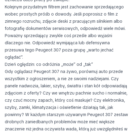
Kolejnym przydatnym filtrem jest zachowanie sprzedającego
wobec prostych próśb o dowody. Jeśli poprosisz o film z
zimnego rozruchu, zdjęcie deski z pracującym silnikiem albo
fotografię dokumentów serwisowych, odpowiedź wiele mówi.
Poważny sprzedający zwykle coś prześle albo wyjaśni
dlaczego nie. Odpowiedź wymijająca lub defensywna
przesuwa tego Peugeot 307 poza grupę „warto jechać
oglądać”.
Dzień oględzin: co odróżnia „może” od „tak”
Gdy oglądasz Peugeot 307 na żywo, porównuj auto przede
wszystkim z ogłoszeniem, a nie ze swoimi nadziejami. Czy
panele nadwozia, lakier, szyby, światła i stan kół odpowiadają
zdjęciom z oferty? Czy we wnętrzu pachnie sucho i normalnie,
czy czuć mocny zapach, który coś maskuje? Czy elektronika,
szyby, zamki, klimatyzacja i oświetlenie działają tak, jak
powinny? W każdym starszym używanym Peugeot 307 zestaw
drobnych zaniedbanych problemów może mieć większe
znaczenie niż jedna oczywista wada, którą już uwzględniłeś w