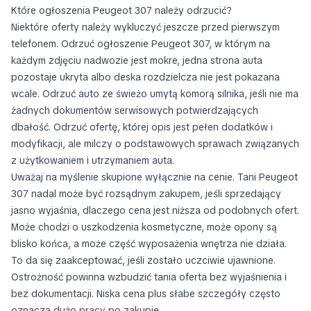
Które ogłoszenia Peugeot 307 należy odrzucić?
Niektóre oferty należy wykluczyć jeszcze przed pierwszym
telefonem. Odrzuć ogłoszenie Peugeot 307, w którym na
każdym zdjęciu nadwozie jest mokre, jedna strona auta
pozostaje ukryta albo deska rozdzielcza nie jest pokazana
wcale. Odrzuć auto ze świeżo umytą komorą silnika, jeśli nie ma
żadnych dokumentów serwisowych potwierdzających
dbałość. Odrzuć ofertę, której opis jest pełen dodatków i
modyfikacji, ale milczy o podstawowych sprawach związanych
z użytkowaniem i utrzymaniem auta.
Uważaj na myślenie skupione wyłącznie na cenie. Tani Peugeot
307 nadal może być rozsądnym zakupem, jeśli sprzedający
jasno wyjaśnia, dlaczego cena jest niższa od podobnych ofert.
Może chodzi o uszkodzenia kosmetyczne, może opony są
blisko końca, a może część wyposażenia wnętrza nie działa.
To da się zaakceptować, jeśli zostało uczciwie ujawnione.
Ostrożność powinna wzbudzić tania oferta bez wyjaśnienia i
bez dokumentacji. Niska cena plus słabe szczegóły często
oznacza dużo pracy po zakupie.