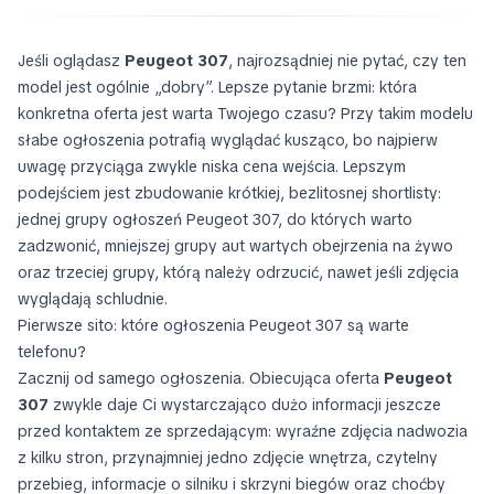
Jeśli oglądasz
Peugeot 307
, najrozsądniej nie pytać, czy ten
model jest ogólnie „dobry”. Lepsze pytanie brzmi: która
konkretna oferta jest warta Twojego czasu? Przy takim modelu
słabe ogłoszenia potrafią wyglądać kusząco, bo najpierw
uwagę przyciąga zwykle niska cena wejścia. Lepszym
podejściem jest zbudowanie krótkiej, bezlitosnej shortlisty:
jednej grupy ogłoszeń Peugeot 307, do których warto
zadzwonić, mniejszej grupy aut wartych obejrzenia na żywo
oraz trzeciej grupy, którą należy odrzucić, nawet jeśli zdjęcia
wyglądają schludnie.
Pierwsze sito: które ogłoszenia Peugeot 307 są warte
telefonu?
Zacznij od samego ogłoszenia. Obiecująca oferta
Peugeot
307
zwykle daje Ci wystarczająco dużo informacji jeszcze
przed kontaktem ze sprzedającym: wyraźne zdjęcia nadwozia
z kilku stron, przynajmniej jedno zdjęcie wnętrza, czytelny
przebieg, informacje o silniku i skrzyni biegów oraz choćby