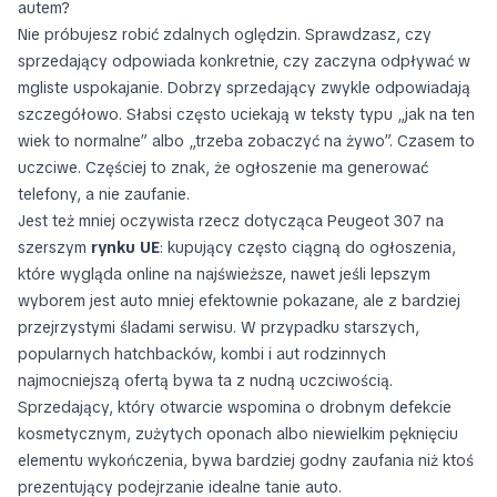
autem?
Nie próbujesz robić zdalnych oględzin. Sprawdzasz, czy
sprzedający odpowiada konkretnie, czy zaczyna odpływać w
mgliste uspokajanie. Dobrzy sprzedający zwykle odpowiadają
szczegółowo. Słabsi często uciekają w teksty typu „jak na ten
wiek to normalne” albo „trzeba zobaczyć na żywo”. Czasem to
uczciwe. Częściej to znak, że ogłoszenie ma generować
telefony, a nie zaufanie.
Jest też mniej oczywista rzecz dotycząca Peugeot 307 na
szerszym
rynku UE
: kupujący często ciągną do ogłoszenia,
które wygląda online na najświeższe, nawet jeśli lepszym
wyborem jest auto mniej efektownie pokazane, ale z bardziej
przejrzystymi śladami serwisu. W przypadku starszych,
popularnych hatchbacków, kombi i aut rodzinnych
najmocniejszą ofertą bywa ta z nudną uczciwością.
Sprzedający, który otwarcie wspomina o drobnym defekcie
kosmetycznym, zużytych oponach albo niewielkim pęknięciu
elementu wykończenia, bywa bardziej godny zaufania niż ktoś
prezentujący podejrzanie idealne tanie auto.