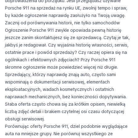
doprowadzenia do porządku. Jeśli przeglądasz używane
Porsche 911 na sprzedaż na rynku UE, zwolnij tempo i spraw,
by każde ogłoszenie naprawdę zasłużyło na Twoją uwagę.
Zacznij od porównywania historii, nie tylko samochodów
Ogłoszenie Porsche 911 zwykle opowiada pewną historię
jeszcze zanim skontaktujesz się ze sprzedawcą. Czytaj je tak,
jakbyś je redagował. Czy wyjaśnia historię własności, serwis,
ostatnie prace i powód sprzedaży? Czy raczej opiera się na
ogólnikach i efektownych zdjęciach? Przy Porsche 911
skromne ogłoszenie może powiedzieć więcej niż długie.
Sprzedający, którzy naprawdę znają auto, często sami
wspominają o dokumentacji serwisowej, elementach
eksploatacyjnych, wadach kosmetycznych i ostatnich
naprawach mechanicznych, bez konieczności dopytywania.
Słaba oferta często chowa się za krótkim opisem, niewielką
liczbą zdjęć detali i brakiem czytelnej osi czasu dotyczącej
obsługi serwisowej.
Porównując oferty Porsche 911, dziel podobnie wyglądające
auta na mniejsze grupy. Nie porównuj wszystkiego ze