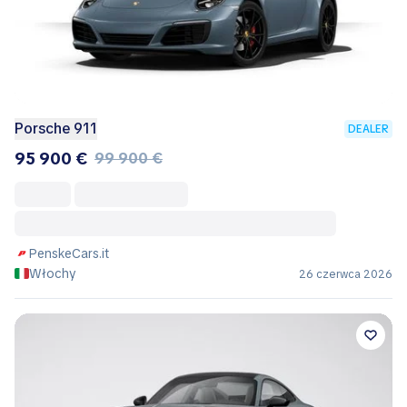
Porsche 911
DEALER
95 900 €
99 900 €
PenskeCars.it
Włochy
26 czerwca 2026