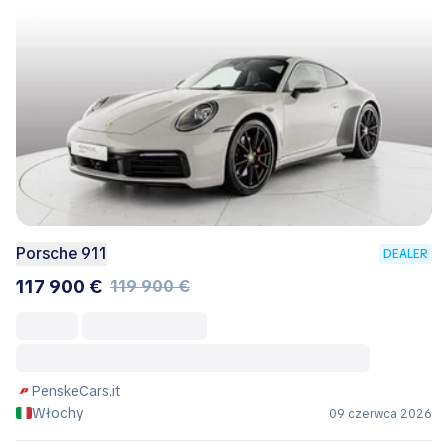
Porsche 911
DEALER
117 900 €
119 900 €
PenskeCars.it
Włochy
09 czerwca 2026