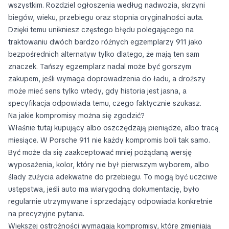
wszystkim. Rozdziel ogłoszenia według nadwozia, skrzyni
biegów, wieku, przebiegu oraz stopnia oryginalności auta.
Dzięki temu unikniesz częstego błędu polegającego na
traktowaniu dwóch bardzo różnych egzemplarzy 911 jako
bezpośrednich alternatyw tylko dlatego, że mają ten sam
znaczek. Tańszy egzemplarz nadal może być gorszym
zakupem, jeśli wymaga doprowadzenia do ładu, a droższy
może mieć sens tylko wtedy, gdy historia jest jasna, a
specyfikacja odpowiada temu, czego faktycznie szukasz.
Na jakie kompromisy można się zgodzić?
Właśnie tutaj kupujący albo oszczędzają pieniądze, albo tracą
miesiące. W Porsche 911 nie każdy kompromis boli tak samo.
Być może da się zaakceptować mniej pożądaną wersję
wyposażenia, kolor, który nie był pierwszym wyborem, albo
ślady zużycia adekwatne do przebiegu. To mogą być uczciwe
ustępstwa, jeśli auto ma wiarygodną dokumentację, było
regularnie utrzymywane i sprzedający odpowiada konkretnie
na precyzyjne pytania.
Większej ostrożności wymagają kompromisy, które zmieniają