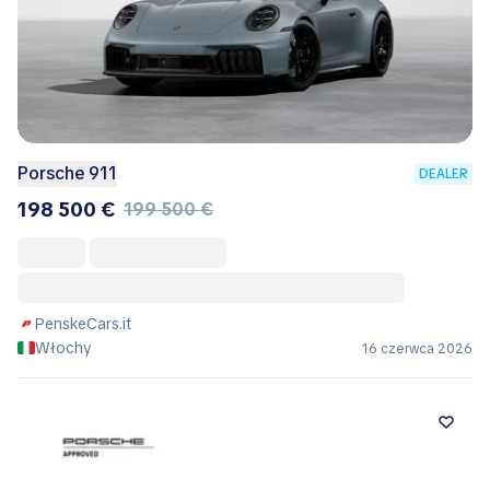
Porsche 911
DEALER
198 500 €
199 500 €
PenskeCars.it
Włochy
16 czerwca 2026