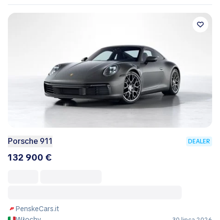
Porsche 911
DEALER
132 900 €
PenskeCars.it
Włochy