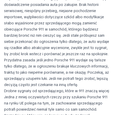
doświadczenie posiadania auta po zakupie. Brak historii
serwisowej, niespójny przebieg, niejasne pochodzenie
importowe, wątpliwości dotyczące szkód albo modyfikacje
słabo wyjaśnione przez sprzedającego mogą zamienić
obiecujące Porsche 911 w samochód, którego będziesz
bardziej bronić niż nim cieszyć się. Jeśli stale próbujesz sam
siebie przekonać do ogłoszenia tylko dlatego, że auto wydaje
się rzadkie albo atrakcyjnie wycenione, zwykle jest to sygnał,
by zrobić krok wstecz i porównać je jeszcze raz na spokojnie.
Przydatna zasada: jeśli jedno Porsche 911 wydaje się tańsze
tylko dlatego, że w ogłoszeniu brakuje kluczowych informacji,
traktuj to jako niepełne porównanie, a nie okazję. Poczekaj, aż
sprzedający uzupełni luki. Jeśli nie potrafi tego zrobić, lepszą
decyzją często jest czekanie na inną ofertę.
Drobne sygnały od sprzedającego, które w 911 znaczą więcej
Jedna z mniej oczywistych rzeczy przy szukaniu Porsche 911
na rynku UE polega na tym, że zachowanie sprzedającego
potrafi powiedzieć niemal tyle samo co sam samochód.