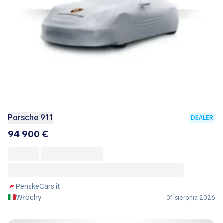
Porsche 911
DEALER
94 900 €
PenskeCars.it
Włochy
01 sierpnia 2026