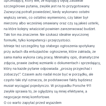
Sprzedający, który wie, że kupujący będą zadawali
szczegółowe pytania, zwykle jest na to przygotowany.
Zazwyczaj potrafi powiedzieć, kiedy wykonano ostatni
większy serwis, co ostatnio wymieniono, czy lakier był
mierzony albo wcześniej omawiany oraz czy są jakieś usterki,
na które kolejny właściciel powinien zarezerwować budżet.
Taki ton ma znaczenie. Nie szukasz idealnie wyuczonej
formułki, tylko kompetencji i przejrzystości.
Istnieje też szczególny typ słabego ogłoszenia spotykany
przy autach dla entuzjastów: ogłoszenie, które zakłada, że
sama marka wykona całą pracę. Minimalny opis, dramatyczne
zdjęcia, prawie żadnej wzmianki o dokumentach i sprzedający,
który na każde pytanie odpowiada: „proszę przyjechać i
zobaczyć”. Czasem auto nadal może być w porządku, ale
często taki styl oznacza, że podstawowe fakty będziesz
musiał wyciągać pojedynczo. W przypadku Porsche 911
zwykle sprawia to, że oględziny są mniej efektywne, a
negocjacje mniej komfortowe.
O co warto zapytać przed wyjazdem