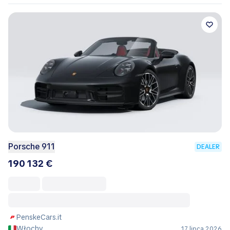
Porsche 911
DEALER
190 132 €
PenskeCars.it
Włochy
17 lipca 2026