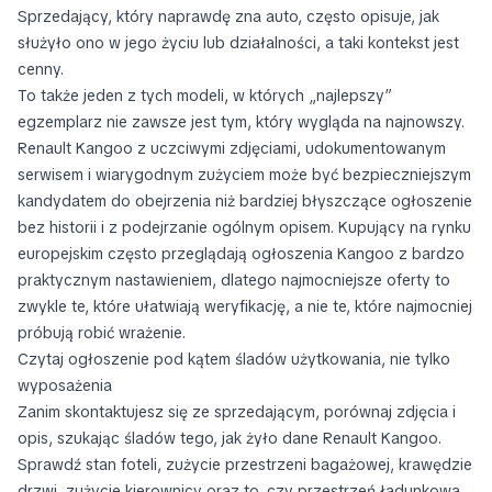
Sprzedający, który naprawdę zna auto, często opisuje, jak
służyło ono w jego życiu lub działalności, a taki kontekst jest
cenny.
To także jeden z tych modeli, w których „najlepszy”
egzemplarz nie zawsze jest tym, który wygląda na najnowszy.
Renault Kangoo z uczciwymi zdjęciami, udokumentowanym
serwisem i wiarygodnym zużyciem może być bezpieczniejszym
kandydatem do obejrzenia niż bardziej błyszczące ogłoszenie
bez historii i z podejrzanie ogólnym opisem. Kupujący na rynku
europejskim często przeglądają ogłoszenia Kangoo z bardzo
praktycznym nastawieniem, dlatego najmocniejsze oferty to
zwykle te, które ułatwiają weryfikację, a nie te, które najmocniej
próbują robić wrażenie.
Czytaj ogłoszenie pod kątem śladów użytkowania, nie tylko
wyposażenia
Zanim skontaktujesz się ze sprzedającym, porównaj zdjęcia i
opis, szukając śladów tego, jak żyło dane Renault Kangoo.
Sprawdź stan foteli, zużycie przestrzeni bagażowej, krawędzie
drzwi, zużycie kierownicy oraz to, czy przestrzeń ładunkowa