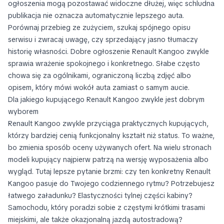
ogłoszenia mogą pozostawać widoczne dłużej, więc schludna
publikacja nie oznacza automatycznie lepszego auta.
Porównaj przebieg ze zużyciem, szukaj spójnego opisu
serwisu i zwracaj uwagę, czy sprzedający jasno tłumaczy
historię własności. Dobre ogłoszenie Renault Kangoo zwykle
sprawia wrażenie spokojnego i konkretnego. Słabe często
chowa się za ogólnikami, ograniczoną liczbą zdjęć albo
opisem, który mówi wokół auta zamiast o samym aucie.
Dla jakiego kupującego Renault Kangoo zwykle jest dobrym
wyborem
Renault Kangoo zwykle przyciąga praktycznych kupujących,
którzy bardziej cenią funkcjonalny kształt niż status. To ważne,
bo zmienia sposób oceny używanych ofert. Na wielu stronach
modeli kupujący najpierw patrzą na wersję wyposażenia albo
wygląd. Tutaj lepsze pytanie brzmi: czy ten konkretny Renault
Kangoo pasuje do Twojego codziennego rytmu? Potrzebujesz
łatwego załadunku? Elastyczności tylnej części kabiny?
Samochodu, który poradzi sobie z częstymi krótkimi trasami
miejskimi, ale także okazjonalną jazdą autostradową?