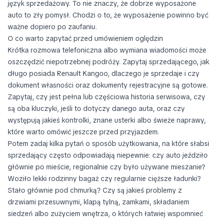
język sprzedażowy. To nie znaczy, że dobrze wyposażone
auto to zły pomysł. Chodzi o to, że wyposażenie powinno być
ważne dopiero po zaufaniu.
O co warto zapytać przed umówieniem oględzin
Krótka rozmowa telefoniczna albo wymiana wiadomości może
oszczędzić niepotrzebnej podróży. Zapytaj sprzedającego, jak
długo posiada Renault Kangoo, dlaczego je sprzedaje i czy
dokument własności oraz dokumenty rejestracyjne są gotowe.
Zapytaj, czy jest pełna lub częściowa historia serwisowa, czy
są oba kluczyki, jeśli to dotyczy danego auta, oraz czy
występują jakieś kontrolki, znane usterki albo świeże naprawy,
które warto omówić jeszcze przed przyjazdem.
Potem zadaj kilka pytań o sposób użytkowania, na które słabsi
sprzedający często odpowiadają niepewnie: czy auto jeździło
głównie po mieście, regionalnie czy było używane mieszanie?
Woziło lekki rodzinny bagaż czy regularnie cięższe ładunki?
Stało głównie pod chmurką? Czy są jakieś problemy z
drzwiami przesuwnymi, klapą tylną, zamkami, składaniem
siedzeń albo zużyciem wnętrza, o których łatwiej wspomnieć