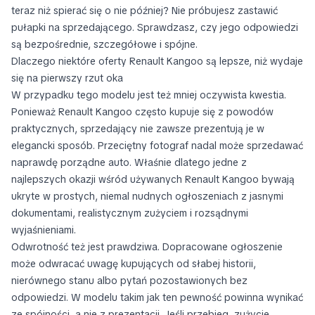
teraz niż spierać się o nie później? Nie próbujesz zastawić
pułapki na sprzedającego. Sprawdzasz, czy jego odpowiedzi
są bezpośrednie, szczegółowe i spójne.
Dlaczego niektóre oferty Renault Kangoo są lepsze, niż wydaje
się na pierwszy rzut oka
W przypadku tego modelu jest też mniej oczywista kwestia.
Ponieważ Renault Kangoo często kupuje się z powodów
praktycznych, sprzedający nie zawsze prezentują je w
elegancki sposób. Przeciętny fotograf nadal może sprzedawać
naprawdę porządne auto. Właśnie dlatego jedne z
najlepszych okazji wśród używanych Renault Kangoo bywają
ukryte w prostych, niemal nudnych ogłoszeniach z jasnymi
dokumentami, realistycznym zużyciem i rozsądnymi
wyjaśnieniami.
Odwrotność też jest prawdziwa. Dopracowane ogłoszenie
może odwracać uwagę kupujących od słabej historii,
nierównego stanu albo pytań pozostawionych bez
odpowiedzi. W modelu takim jak ten pewność powinna wynikać
ze spójności, a nie z prezentacji. Jeśli przebieg, zużycie