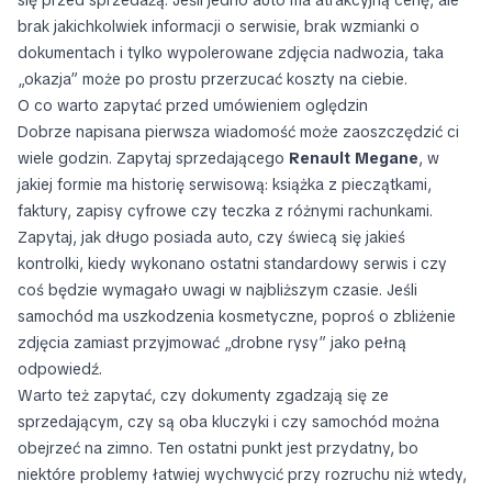
brak jakichkolwiek informacji o serwisie, brak wzmianki o
dokumentach i tylko wypolerowane zdjęcia nadwozia, taka
„okazja” może po prostu przerzucać koszty na ciebie.
O co warto zapytać przed umówieniem oględzin
Dobrze napisana pierwsza wiadomość może zaoszczędzić ci
wiele godzin. Zapytaj sprzedającego
Renault Megane
, w
jakiej formie ma historię serwisową: książka z pieczątkami,
faktury, zapisy cyfrowe czy teczka z różnymi rachunkami.
Zapytaj, jak długo posiada auto, czy świecą się jakieś
kontrolki, kiedy wykonano ostatni standardowy serwis i czy
coś będzie wymagało uwagi w najbliższym czasie. Jeśli
samochód ma uszkodzenia kosmetyczne, poproś o zbliżenie
zdjęcia zamiast przyjmować „drobne rysy” jako pełną
odpowiedź.
Warto też zapytać, czy dokumenty zgadzają się ze
sprzedającym, czy są oba kluczyki i czy samochód można
obejrzeć na zimno. Ten ostatni punkt jest przydatny, bo
niektóre problemy łatwiej wychwycić przy rozruchu niż wtedy,