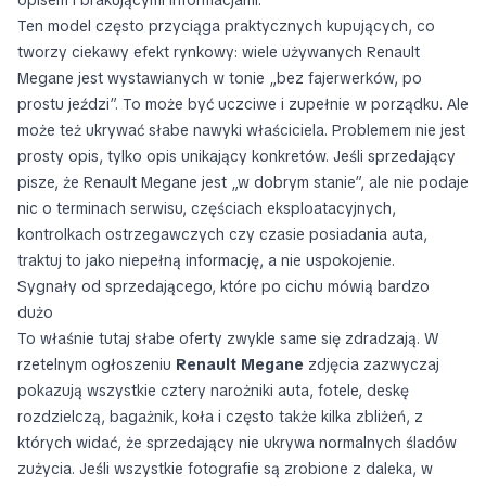
Ten model często przyciąga praktycznych kupujących, co
tworzy ciekawy efekt rynkowy: wiele używanych Renault
Megane jest wystawianych w tonie „bez fajerwerków, po
prostu jeździ”. To może być uczciwe i zupełnie w porządku. Ale
może też ukrywać słabe nawyki właściciela. Problemem nie jest
prosty opis, tylko opis unikający konkretów. Jeśli sprzedający
pisze, że Renault Megane jest „w dobrym stanie”, ale nie podaje
nic o terminach serwisu, częściach eksploatacyjnych,
kontrolkach ostrzegawczych czy czasie posiadania auta,
traktuj to jako niepełną informację, a nie uspokojenie.
Sygnały od sprzedającego, które po cichu mówią bardzo
dużo
To właśnie tutaj słabe oferty zwykle same się zdradzają. W
rzetelnym ogłoszeniu
Renault Megane
zdjęcia zazwyczaj
pokazują wszystkie cztery narożniki auta, fotele, deskę
rozdzielczą, bagażnik, koła i często także kilka zbliżeń, z
których widać, że sprzedający nie ukrywa normalnych śladów
zużycia. Jeśli wszystkie fotografie są zrobione z daleka, w