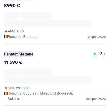
8990 €
AutoDE.ro
Rumunia, București
10 lipca 2026
Renault Megane
DEALER
11 590 €
StarLeasing.ro
Rumunia, București, Municipiul Bucureşti,
Bukarest
08 lipca 2026