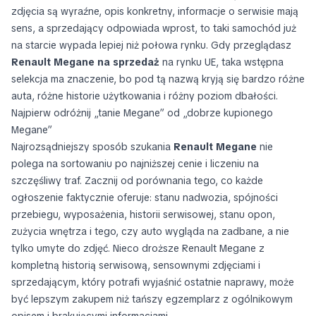
zdjęcia są wyraźne, opis konkretny, informacje o serwisie mają
sens, a sprzedający odpowiada wprost, to taki samochód już
na starcie wypada lepiej niż połowa rynku. Gdy przeglądasz
Renault Megane na sprzedaż
na rynku UE, taka wstępna
selekcja ma znaczenie, bo pod tą nazwą kryją się bardzo różne
auta, różne historie użytkowania i różny poziom dbałości.
Najpierw odróżnij „tanie Megane” od „dobrze kupionego
Megane”
Najrozsądniejszy sposób szukania
Renault Megane
nie
polega na sortowaniu po najniższej cenie i liczeniu na
szczęśliwy traf. Zacznij od porównania tego, co każde
ogłoszenie faktycznie oferuje: stanu nadwozia, spójności
przebiegu, wyposażenia, historii serwisowej, stanu opon,
zużycia wnętrza i tego, czy auto wygląda na zadbane, a nie
tylko umyte do zdjęć. Nieco droższe Renault Megane z
kompletną historią serwisową, sensownymi zdjęciami i
sprzedającym, który potrafi wyjaśnić ostatnie naprawy, może
być lepszym zakupem niż tańszy egzemplarz z ogólnikowym
opisem i brakującymi informacjami.