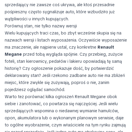
sprzedający nie zawsze coś ukrywa, ale ktoś przesadnie
pośpieszny często sygnalizuje auto, które wzbudziło już
wątpliwości u innych kupujących.
Porównuj stan, nie tylko nazwy wersji
Wielu kupujących traci czas, bo zbyt wcześnie skupia się na
nazwach wersji i listach wyposażenia. Oczywiście wyposażenie
ma znaczenie, ale najpierw ustal, czy konkretne
Renault
Megane
przed tobą wygląda spójnie. Czy przebieg, zużycie
foteli, stan kierownicy, pedałów i lakieru opowiadają tę samą
historię? Czy ogłoszenie pokazuje dość, by potwierdzić
deklarowany stan? Jeśli rzekomo zadbane auto nie ma zbliżeń
miejsc, które zwykle się zużywają, poproś o nie, zanim
pojedziesz oglądać samochód.
Warto też porównać kilka ogłoszeń Renault Megane obok
siebie i zanotować, co powtarza się najczęściej. Jeśli wielu
sprzedających wspomina o niedawnej wymianie hamulców,
opon, akumulatora lub o wykonanym planowym serwisie, daje
to ogólne wyobrażenie, czym właściciele na tym rynku zajmują
się przed sprzedażą. Jeśli jedno auto ma atrakcyjną cenę, ale