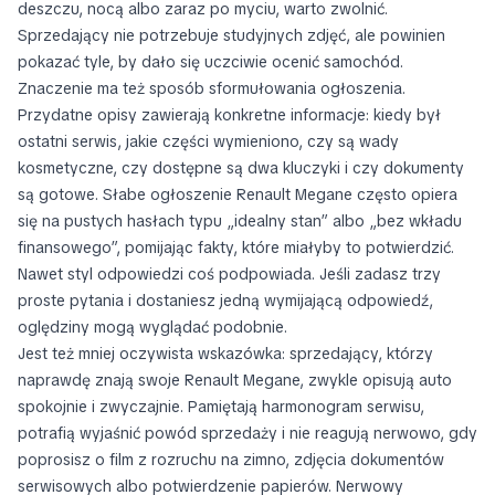
deszczu, nocą albo zaraz po myciu, warto zwolnić.
Sprzedający nie potrzebuje studyjnych zdjęć, ale powinien
pokazać tyle, by dało się uczciwie ocenić samochód.
Znaczenie ma też sposób sformułowania ogłoszenia.
Przydatne opisy zawierają konkretne informacje: kiedy był
ostatni serwis, jakie części wymieniono, czy są wady
kosmetyczne, czy dostępne są dwa kluczyki i czy dokumenty
są gotowe. Słabe ogłoszenie Renault Megane często opiera
się na pustych hasłach typu „idealny stan” albo „bez wkładu
finansowego”, pomijając fakty, które miałyby to potwierdzić.
Nawet styl odpowiedzi coś podpowiada. Jeśli zadasz trzy
proste pytania i dostaniesz jedną wymijającą odpowiedź,
oględziny mogą wyglądać podobnie.
Jest też mniej oczywista wskazówka: sprzedający, którzy
naprawdę znają swoje Renault Megane, zwykle opisują auto
spokojnie i zwyczajnie. Pamiętają harmonogram serwisu,
potrafią wyjaśnić powód sprzedaży i nie reagują nerwowo, gdy
poprosisz o film z rozruchu na zimno, zdjęcia dokumentów
serwisowych albo potwierdzenie papierów. Nerwowy