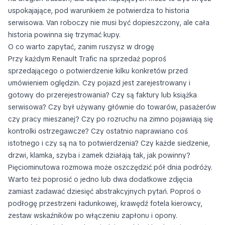
uspokajające, pod warunkiem że potwierdza to historia
serwisowa. Van roboczy nie musi być dopieszczony, ale cała
historia powinna się trzymać kupy.
O co warto zapytać, zanim ruszysz w drogę
Przy każdym Renault Trafic na sprzedaż poproś
sprzedającego o potwierdzenie kilku konkretów przed
umówieniem oględzin. Czy pojazd jest zarejestrowany i
gotowy do przerejestrowania? Czy są faktury lub książka
serwisowa? Czy był używany głównie do towarów, pasażerów
czy pracy mieszanej? Czy po rozruchu na zimno pojawiają się
kontrolki ostrzegawcze? Czy ostatnio naprawiano coś
istotnego i czy są na to potwierdzenia? Czy każde siedzenie,
drzwi, klamka, szyba i zamek działają tak, jak powinny?
Pięciominutowa rozmowa może oszczędzić pół dnia podróży.
Warto też poprosić o jedno lub dwa dodatkowe zdjęcia
zamiast zadawać dziesięć abstrakcyjnych pytań. Poproś o
podłogę przestrzeni ładunkowej, krawędź fotela kierowcy,
zestaw wskaźników po włączeniu zapłonu i opony.