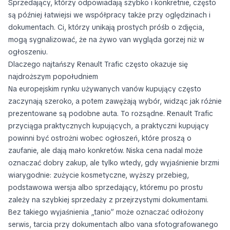
Sprzedający, którzy odpowiadają szybko i konkretnie, często
są później łatwiejsi we współpracy także przy oględzinach i
dokumentach. Ci, którzy unikają prostych próśb o zdjęcia,
mogą sygnalizować, że na żywo van wygląda gorzej niż w
ogłoszeniu.
Dlaczego najtańszy Renault Trafic często okazuje się
najdroższym popołudniem
Na europejskim rynku używanych vanów kupujący często
zaczynają szeroko, a potem zawężają wybór, widząc jak różnie
prezentowane są podobne auta. To rozsądne. Renault Trafic
przyciąga praktycznych kupujących, a praktyczni kupujący
powinni być ostrożni wobec ogłoszeń, które proszą o
zaufanie, ale dają mało konkretów. Niska cena nadal może
oznaczać dobry zakup, ale tylko wtedy, gdy wyjaśnienie brzmi
wiarygodnie: zużycie kosmetyczne, wyższy przebieg,
podstawowa wersja albo sprzedający, któremu po prostu
zależy na szybkiej sprzedaży z przejrzystymi dokumentami.
Bez takiego wyjaśnienia „tanio” może oznaczać odłożony
serwis, tarcia przy dokumentach albo vana sfotografowanego