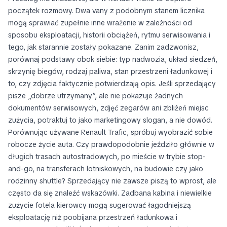
początek rozmowy. Dwa vany z podobnym stanem licznika
mogą sprawiać zupełnie inne wrażenie w zależności od
sposobu eksploatacji, historii obciążeń, rytmu serwisowania i
tego, jak starannie zostały pokazane. Zanim zadzwonisz,
porównaj podstawy obok siebie: typ nadwozia, układ siedzeń,
skrzynię biegów, rodzaj paliwa, stan przestrzeni ładunkowej i
to, czy zdjęcia faktycznie potwierdzają opis. Jeśli sprzedający
pisze „dobrze utrzymany”, ale nie pokazuje żadnych
dokumentów serwisowych, zdjęć zegarów ani zbliżeń miejsc
zużycia, potraktuj to jako marketingowy slogan, a nie dowód.
Porównując używane Renault Trafic, spróbuj wyobrazić sobie
robocze życie auta. Czy prawdopodobnie jeździło głównie w
długich trasach autostradowych, po mieście w trybie stop-
and-go, na transferach lotniskowych, na budowie czy jako
rodzinny shuttle? Sprzedający nie zawsze piszą to wprost, ale
często da się znaleźć wskazówki. Zadbana kabina i niewielkie
zużycie fotela kierowcy mogą sugerować łagodniejszą
eksploatację niż poobijana przestrzeń ładunkowa i