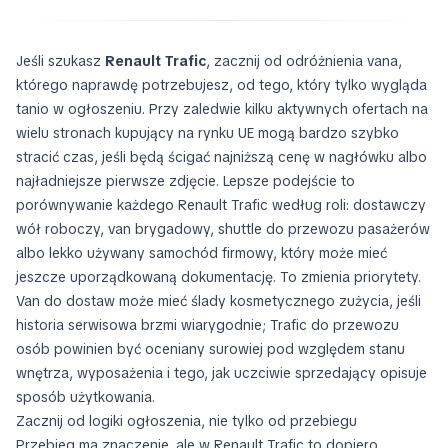
Jeśli szukasz
Renault Trafic
, zacznij od odróżnienia vana,
którego naprawdę potrzebujesz, od tego, który tylko wygląda
tanio w ogłoszeniu. Przy zaledwie kilku aktywnych ofertach na
wielu stronach kupujący na rynku UE mogą bardzo szybko
stracić czas, jeśli będą ścigać najniższą cenę w nagłówku albo
najładniejsze pierwsze zdjęcie. Lepsze podejście to
porównywanie każdego Renault Trafic według roli: dostawczy
wół roboczy, van brygadowy, shuttle do przewozu pasażerów
albo lekko używany samochód firmowy, który może mieć
jeszcze uporządkowaną dokumentację. To zmienia priorytety.
Van do dostaw może mieć ślady kosmetycznego zużycia, jeśli
historia serwisowa brzmi wiarygodnie; Trafic do przewozu
osób powinien być oceniany surowiej pod względem stanu
wnętrza, wyposażenia i tego, jak uczciwie sprzedający opisuje
sposób użytkowania.
Zacznij od logiki ogłoszenia, nie tylko od przebiegu
Przebieg ma znaczenie, ale w Renault Trafic to dopiero