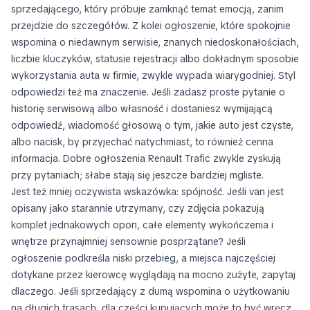
sprzedającego, który próbuje zamknąć temat emocją, zanim
przejdzie do szczegółów. Z kolei ogłoszenie, które spokojnie
wspomina o niedawnym serwisie, znanych niedoskonałościach,
liczbie kluczyków, statusie rejestracji albo dokładnym sposobie
wykorzystania auta w firmie, zwykle wypada wiarygodniej. Styl
odpowiedzi też ma znaczenie. Jeśli zadasz proste pytanie o
historię serwisową albo własność i dostaniesz wymijającą
odpowiedź, wiadomość głosową o tym, jakie auto jest czyste,
albo nacisk, by przyjechać natychmiast, to również cenna
informacja. Dobre ogłoszenia Renault Trafic zwykle zyskują
przy pytaniach; słabe stają się jeszcze bardziej mgliste.
Jest też mniej oczywista wskazówka: spójność. Jeśli van jest
opisany jako starannie utrzymany, czy zdjęcia pokazują
komplet jednakowych opon, całe elementy wykończenia i
wnętrze przynajmniej sensownie posprzątane? Jeśli
ogłoszenie podkreśla niski przebieg, a miejsca najczęściej
dotykane przez kierowcę wyglądają na mocno zużyte, zapytaj
dlaczego. Jeśli sprzedający z dumą wspomina o użytkowaniu
na długich trasach, dla części kupujących może to być wręcz