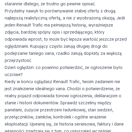
starannie dlatego, że trudno go pewnie opisać.
Przydatny nawyk to porównywanie słabej oferty z drugą
najlepszą realistyczną ofertą, a nie z wyobrażoną okazją. Jeśli
jeden Renault Trafic ma pełniejszą historię, wyraźniejsze
zdjęcia, bardziej spójny opis i sprzedającego, który
odpowiada wprost, to może być lepsza wartość jeszcze przed
oględzinami. Kupujący często żałują długiej drogi do
podejrzanie taniego vana; rzadko żałują dopłaty za większą
przejrzystość.
Dzień oględzin: co powinno potwierdzić, że ogłoszenie było
uczciwe?
Kiedy w końcu oglądasz Renault Trafic, twoim zadaniem nie
jest znalezienie idealnego vana. Chodzi o potwierdzenie, że
realny pojazd odpowiada tonowi ogłoszenia, deklaracjom o
stanie i historii dokumentów. Sprawdź szczeliny między
panelami, zużycie przestrzeni ładunkowej, stan siedzeń,
przełączników, zamków, kontrolek i ogólne wrażenie
eksploatacji. Upewnij się, że historia serwisowa, faktury i dane
własności zgadzają się z tym, co usłyszałeś wcześniej.