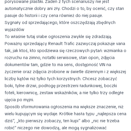
porysowane plastiki. Żaden z tych scenariuszy nie jest
automatycznie dobry ani zły. Chodzi o to, by ocenić, czy stan
pasuje do historii i czy cena również do niej pasuje.
Sygnały od sprzedającego, które oszczędzają zbędnych
wyjazdów
To właśnie tutaj słabe ogłoszenia zwykle się zdradzają.
Poważny sprzedający Renault Trafic zazwyczaj pokazuje vana
tak, jak ktoś, kto spodziewa się rzeczowych pytań: wzmianka o
rozruchu na zimno, notatki serwisowe, stan opon, zdjęcia
dokumentów tam, gdzie to ma sens, dostępność VIN na
życzenie oraz zdjęcia zrobione w świetle dziennym i z większej
liczby kątów niż tylko tych korzystnych. Chcesz zobaczyć
boki, tylne drzwi, podłogę przestrzeni ładunkowej, boczki
foteli, kierownicę, zestaw wskaźników, a nie tylko trzy odległe
ujęcia po myjni.
Sposób sformułowania ogłoszenia ma większe znaczenie, niż
wielu kupującym się wydaje. Krótkie hasła typu „najlepsza cena
dziś”, „kto pierwszy zobaczy, ten kupi” albo „nic nie trzeba
robić” niczego nie dowodzą, ale mogą sygnalizować