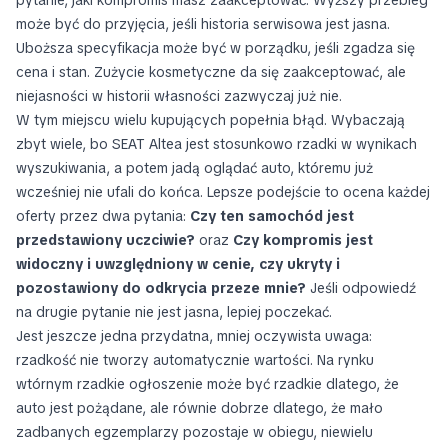
pytanie, jaki kompromis masz zaakceptować. Wyższy przebieg
może być do przyjęcia, jeśli historia serwisowa jest jasna.
Uboższa specyfikacja może być w porządku, jeśli zgadza się
cena i stan. Zużycie kosmetyczne da się zaakceptować, ale
niejasności w historii własności zazwyczaj już nie.
W tym miejscu wielu kupujących popełnia błąd. Wybaczają
zbyt wiele, bo SEAT Altea jest stosunkowo rzadki w wynikach
wyszukiwania, a potem jadą oglądać auto, któremu już
wcześniej nie ufali do końca. Lepsze podejście to ocena każdej
oferty przez dwa pytania:
Czy ten samochód jest
przedstawiony uczciwie?
oraz
Czy kompromis jest
widoczny i uwzględniony w cenie, czy ukryty i
pozostawiony do odkrycia przeze mnie?
Jeśli odpowiedź
na drugie pytanie nie jest jasna, lepiej poczekać.
Jest jeszcze jedna przydatna, mniej oczywista uwaga:
rzadkość nie tworzy automatycznie wartości. Na rynku
wtórnym rzadkie ogłoszenie może być rzadkie dlatego, że
auto jest pożądane, ale równie dobrze dlatego, że mało
zadbanych egzemplarzy pozostaje w obiegu, niewielu