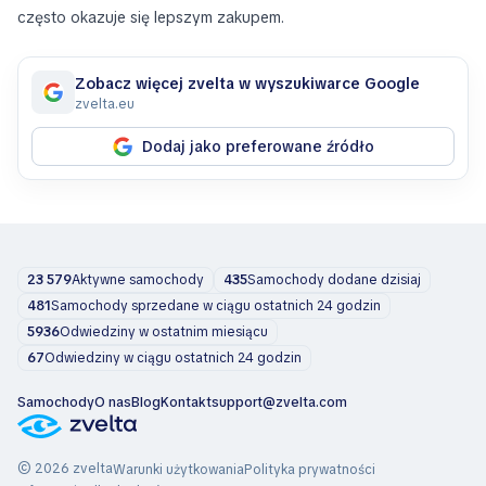
często okazuje się lepszym zakupem.
Zobacz więcej zvelta w wyszukiwarce Google
zvelta.eu
Dodaj jako preferowane źródło
23 579
Aktywne samochody
435
Samochody dodane dzisiaj
481
Samochody sprzedane w ciągu ostatnich 24 godzin
5936
Odwiedziny w ostatnim miesiącu
67
Odwiedziny w ciągu ostatnich 24 godzin
Samochody
O nas
Blog
Kontakt
support@zvelta.com
© 2026 zvelta
Warunki użytkowania
Polityka prywatności