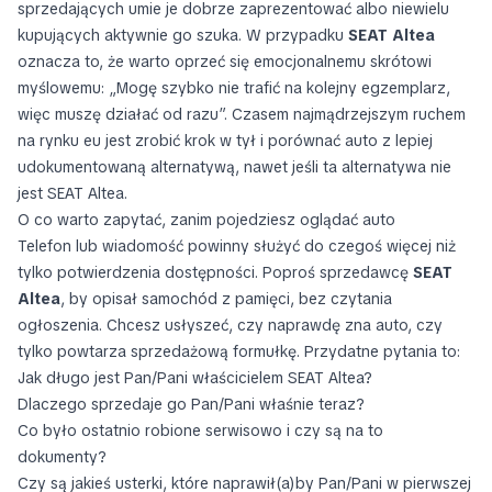
sprzedających umie je dobrze zaprezentować albo niewielu
kupujących aktywnie go szuka. W przypadku
SEAT Altea
oznacza to, że warto oprzeć się emocjonalnemu skrótowi
myślowemu: „Mogę szybko nie trafić na kolejny egzemplarz,
więc muszę działać od razu”. Czasem najmądrzejszym ruchem
na rynku eu jest zrobić krok w tył i porównać auto z lepiej
udokumentowaną alternatywą, nawet jeśli ta alternatywa nie
jest SEAT Altea.
O co warto zapytać, zanim pojedziesz oglądać auto
Telefon lub wiadomość powinny służyć do czegoś więcej niż
tylko potwierdzenia dostępności. Poproś sprzedawcę
SEAT
Altea
, by opisał samochód z pamięci, bez czytania
ogłoszenia. Chcesz usłyszeć, czy naprawdę zna auto, czy
tylko powtarza sprzedażową formułkę. Przydatne pytania to:
Jak długo jest Pan/Pani właścicielem SEAT Altea?
Dlaczego sprzedaje go Pan/Pani właśnie teraz?
Co było ostatnio robione serwisowo i czy są na to
dokumenty?
Czy są jakieś usterki, które naprawił(a)by Pan/Pani w pierwszej