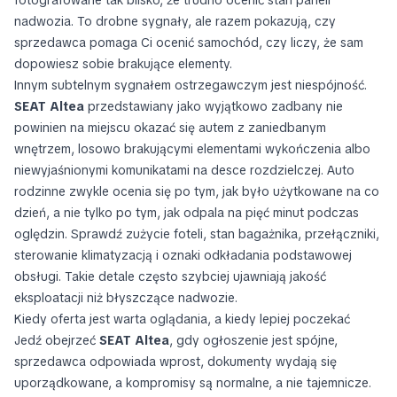
fotografowane tak blisko, że trudno ocenić stan paneli
nadwozia. To drobne sygnały, ale razem pokazują, czy
sprzedawca pomaga Ci ocenić samochód, czy liczy, że sam
dopowiesz sobie brakujące elementy.
Innym subtelnym sygnałem ostrzegawczym jest niespójność.
SEAT Altea
przedstawiany jako wyjątkowo zadbany nie
powinien na miejscu okazać się autem z zaniedbanym
wnętrzem, losowo brakującymi elementami wykończenia albo
niewyjaśnionymi komunikatami na desce rozdzielczej. Auto
rodzinne zwykle ocenia się po tym, jak było użytkowane na co
dzień, a nie tylko po tym, jak odpala na pięć minut podczas
oględzin. Sprawdź zużycie foteli, stan bagażnika, przełączniki,
sterowanie klimatyzacją i oznaki odkładania podstawowej
obsługi. Takie detale często szybciej ujawniają jakość
eksploatacji niż błyszczące nadwozie.
Kiedy oferta jest warta oglądania, a kiedy lepiej poczekać
Jedź obejrzeć
SEAT Altea
, gdy ogłoszenie jest spójne,
sprzedawca odpowiada wprost, dokumenty wydają się
uporządkowane, a kompromisy są normalne, a nie tajemnicze.