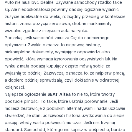
Auto nie musi być idealne. Używane samochody rzadko takie
są. Ale niedoskonałości powinny dać się logicznie wyjaśnić:
zużycie adekwatne do wieku, rozsądny przebieg w kontekście
historii, znana pozycja serwisowa, drobne mankamenty
wizualne zgodne z miejscem auta na rynku.
Poczekaj, jeśli samochód zmusza Cię do nadmiernego
optymizmu. Zwykle oznacza to niepewną historię,
niekompletne dokumenty, wymijające odpowiedzi albo
opowieść, która wymaga ignorowania oczywistych luk. Na
rynku z małą podażą kupujący często mówią sobie, że
wyjaśnią to później. Zazwyczaj oznacza to, że najpierw płacą,
a dopiero później sprawdzają, czyli dokładnie w odwrotnej
kolejności.
Najlepsze ogłoszenie
SEAT Altea
to nie to, które tworzy
poczucie pilności. To takie, które ułatwia porównanie. Jeśli
możesz zestawić je z pobliskimi alternatywami i nadal uczciwie
stwierdzić, że stan, uczciwość i historia użytkowania do siebie
pasują, wtedy warto poświęcić mu czas. Jeśli nie, trzymaj
standard. Samochód, którego nie kupisz w pośpiechu, bardzo