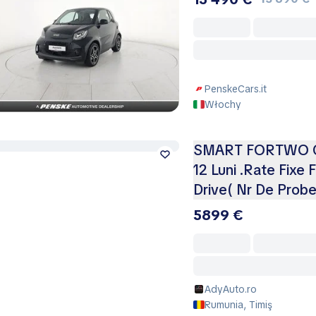
PenskeCars.it
Włochy
SMART FORTWO CA
12 Luni .Rate Fixe 
Drive( Nr De Probe)
5899 €
AdyAuto.ro
Rumunia, Timiş