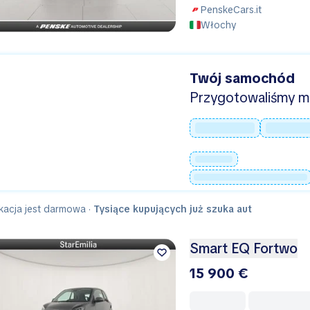
PenskeCars.it
Włochy
Twój samochód
Przygotowaliśmy mie
kacja jest darmowa ·
Tysiące kupujących już szuka aut
Smart EQ Fortwo
15 900 €