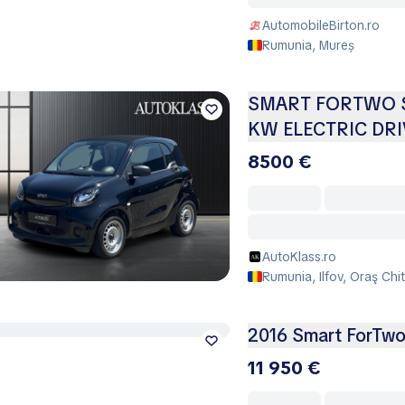
AutomobileBirton.ro
Rumunia, Mureș
SMART FORTWO 
KW ELECTRIC DRI
8500 €
AutoKlass.ro
Rumunia, Ilfov, Oraş Chit
2016 Smart ForTwo 
11 950 €