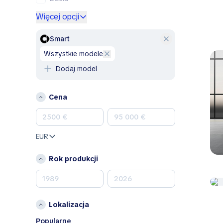
Ford
Więcej opcji
Genesis
GMC
Smart
Honda
wszystkie modele
Hyundai
Dodaj model
Jeep
Kia
Cena
Land Rover
Lexus
Mazda
EUR
Mercedes-Benz
MINI
Rok produkcji
Nissan
Opel
Peugeot
Lokalizacja
Porsche
RAM
Popularne