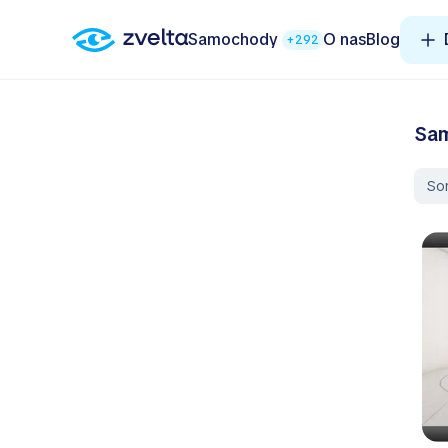
Samochody
O nas
Blog
+292
Sam
So