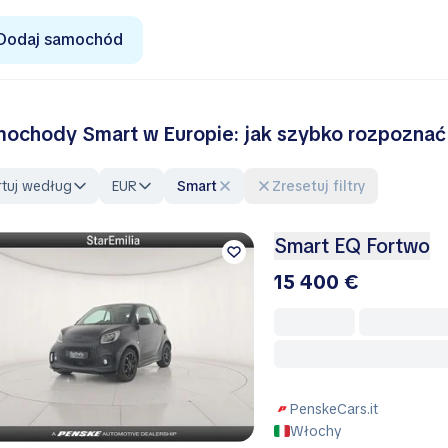
Dodaj samochód
ochody Smart w Europie: jak szybko rozpoznać
rtuj według
EUR
Smart
Zresetuj filtry
Smart EQ Fortwo
15 400 €
PenskeCars.it
Włochy