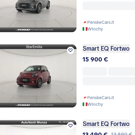
PenskeCars.it
Włochy
Smart EQ Fortwo
15 900 €
PenskeCars.it
Włochy
Smart EQ Fortwo
13 490 €
13 890 €