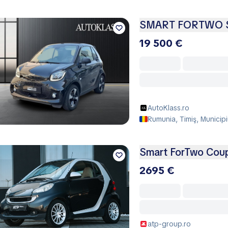
SMART FORTWO 
19 500 €
AutoKlass.ro
Rumunia, Timiş, Municipi
Smart ForTwo Cou
2695 €
atp-group.ro