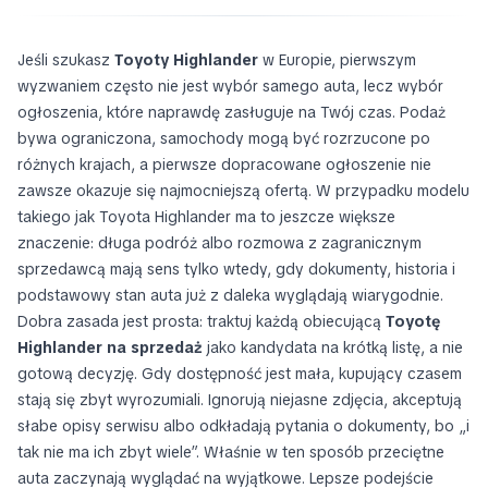
Jeśli szukasz
Toyoty Highlander
w Europie, pierwszym
wyzwaniem często nie jest wybór samego auta, lecz wybór
ogłoszenia, które naprawdę zasługuje na Twój czas. Podaż
bywa ograniczona, samochody mogą być rozrzucone po
różnych krajach, a pierwsze dopracowane ogłoszenie nie
zawsze okazuje się najmocniejszą ofertą. W przypadku modelu
takiego jak Toyota Highlander ma to jeszcze większe
znaczenie: długa podróż albo rozmowa z zagranicznym
sprzedawcą mają sens tylko wtedy, gdy dokumenty, historia i
podstawowy stan auta już z daleka wyglądają wiarygodnie.
Dobra zasada jest prosta: traktuj każdą obiecującą
Toyotę
Highlander na sprzedaż
jako kandydata na krótką listę, a nie
gotową decyzję. Gdy dostępność jest mała, kupujący czasem
stają się zbyt wyrozumiali. Ignorują niejasne zdjęcia, akceptują
słabe opisy serwisu albo odkładają pytania o dokumenty, bo „i
tak nie ma ich zbyt wiele”. Właśnie w ten sposób przeciętne
auta zaczynają wyglądać na wyjątkowe. Lepsze podejście