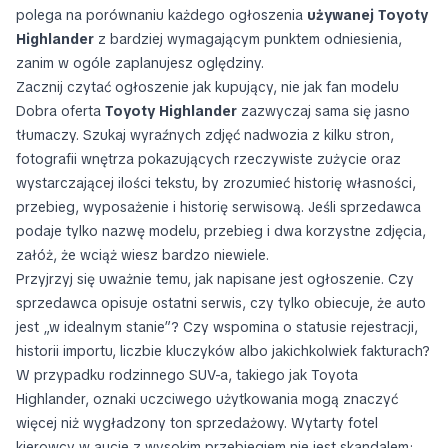
polega na porównaniu każdego ogłoszenia
używanej Toyoty
Highlander
z bardziej wymagającym punktem odniesienia,
zanim w ogóle zaplanujesz oględziny.
Zacznij czytać ogłoszenie jak kupujący, nie jak fan modelu
Dobra oferta
Toyoty Highlander
zazwyczaj sama się jasno
tłumaczy. Szukaj wyraźnych zdjęć nadwozia z kilku stron,
fotografii wnętrza pokazujących rzeczywiste zużycie oraz
wystarczającej ilości tekstu, by zrozumieć historię własności,
przebieg, wyposażenie i historię serwisową. Jeśli sprzedawca
podaje tylko nazwę modelu, przebieg i dwa korzystne zdjęcia,
załóż, że wciąż wiesz bardzo niewiele.
Przyjrzyj się uważnie temu, jak napisane jest ogłoszenie. Czy
sprzedawca opisuje ostatni serwis, czy tylko obiecuje, że auto
jest „w idealnym stanie”? Czy wspomina o statusie rejestracji,
historii importu, liczbie kluczyków albo jakichkolwiek fakturach?
W przypadku rodzinnego SUV-a, takiego jak Toyota
Highlander, oznaki uczciwego użytkowania mogą znaczyć
więcej niż wygładzony ton sprzedażowy. Wytarty fotel
kierowcy w aucie z wysokim przebiegiem nie jest skandalem;