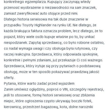
konkretnego egzemplarza. Kupujący zaczynają wtedy
przenosić wyobrażenie o niezawodności na sam znaczek,
zamiast zweryfikować auto stojące przed nimi.
Dlatego historia serwisowa ma tak duże znaczenie w
przypadku Toyoty Highlander na rynku UE. Nie dlatego, że
każda brakująca faktura oznacza problem, lecz dlatego, że to
pojazd, który wiele osób kupuje właśnie po to, by unikać
niespodzianek. Zapytaj sprzedawcę, co było robione ostatnio,
co nadal wymaga uwagi i czy obsługa była rutynowa, czy
raczej reakcyjna. Sprzedawca, który odpowiada spokojnie,
konkretnie i pełnymi zdaniami, już przekazuje Ci coś ważnego.
Sprzedawca, który irytuje się przy pytaniach o podstawową
obsługę, może w ten sposób pokazywać prawdziwą jakość
oferty.
Pytania, które warto zadać przed wyjazdem
Zanim umówisz oględziny, poproś o VIN, szczegóły rejestracji,
jeśli to stosowne, formę historii serwisowej oraz zbliżenia
miejsc, które ogłoszenia często ukrywają: boczki foteli,
kierownicę, przestrzeń bagażową, koła, dolne narożniki