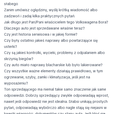
słabego
Zanim umówisz oględziny, wyślij krótką wiadomość albo
zadzwoń i zadaj kilka praktycznych pytań:
Jak długo jest Pan/Pani właścicielem tego Volkswagena Bora?
Dlaczego auto jest sprzedawane właśnie teraz?
Czy jest historia serwisowa i w jakiej formie?
Czy były ostatnio jakieś naprawy albo powtarzające się
usterki?
Czy są jakieś kontrolki, wycieki, problemy z odpalaniem albo
skrzynią biegów?
Czy auto miało naprawy blacharskie lub było lakierowane?
Czy wszystkie ważne elementy działają prawidłowo, w tym
ogrzewanie, szyby, zamki i klimatyzacja, jeśli jest na
wyposażeniu?
Ton sprzedającego ma niemal takie samo znaczenie jak same
odpowiedzi. Dobrzy sprzedający zwykle odpowiadają wprost,
nawet jeśli odpowiedź nie jest idealna. Słabsi unikają prostych
pytań, odpowiadają wybiórczo albo nagle stają się niejasni w
kwestii własności, dokumentów czy stanu auta. Jeśli ktoś nie