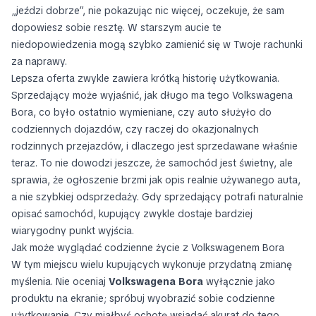
„jeździ dobrze”, nie pokazując nic więcej, oczekuje, że sam
dopowiesz sobie resztę. W starszym aucie te
niedopowiedzenia mogą szybko zamienić się w Twoje rachunki
za naprawy.
Lepsza oferta zwykle zawiera krótką historię użytkowania.
Sprzedający może wyjaśnić, jak długo ma tego Volkswagena
Bora, co było ostatnio wymieniane, czy auto służyło do
codziennych dojazdów, czy raczej do okazjonalnych
rodzinnych przejazdów, i dlaczego jest sprzedawane właśnie
teraz. To nie dowodzi jeszcze, że samochód jest świetny, ale
sprawia, że ogłoszenie brzmi jak opis realnie używanego auta,
a nie szybkiej odsprzedaży. Gdy sprzedający potrafi naturalnie
opisać samochód, kupujący zwykle dostaje bardziej
wiarygodny punkt wyjścia.
Jak może wyglądać codzienne życie z Volkswagenem Bora
W tym miejscu wielu kupujących wykonuje przydatną zmianę
myślenia. Nie oceniaj
Volkswagena Bora
wyłącznie jako
produktu na ekranie; spróbuj wyobrazić sobie codzienne
użytkowanie. Czy miałbyś ochotę wsiadać akurat do tego