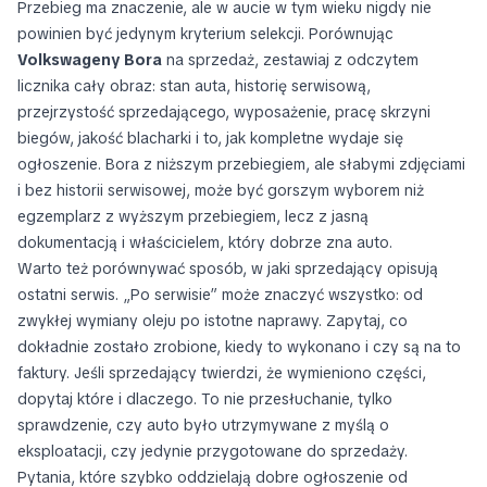
Przebieg ma znaczenie, ale w aucie w tym wieku nigdy nie
powinien być jedynym kryterium selekcji. Porównując
Volkswageny Bora
na sprzedaż, zestawiaj z odczytem
licznika cały obraz: stan auta, historię serwisową,
przejrzystość sprzedającego, wyposażenie, pracę skrzyni
biegów, jakość blacharki i to, jak kompletne wydaje się
ogłoszenie. Bora z niższym przebiegiem, ale słabymi zdjęciami
i bez historii serwisowej, może być gorszym wyborem niż
egzemplarz z wyższym przebiegiem, lecz z jasną
dokumentacją i właścicielem, który dobrze zna auto.
Warto też porównywać sposób, w jaki sprzedający opisują
ostatni serwis. „Po serwisie” może znaczyć wszystko: od
zwykłej wymiany oleju po istotne naprawy. Zapytaj, co
dokładnie zostało zrobione, kiedy to wykonano i czy są na to
faktury. Jeśli sprzedający twierdzi, że wymieniono części,
dopytaj które i dlaczego. To nie przesłuchanie, tylko
sprawdzenie, czy auto było utrzymywane z myślą o
eksploatacji, czy jedynie przygotowane do sprzedaży.
Pytania, które szybko oddzielają dobre ogłoszenie od