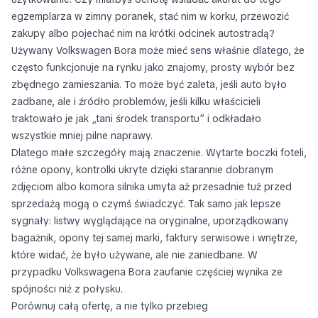
egzemplarza w zimny poranek, stać nim w korku, przewozić
zakupy albo pojechać nim na krótki odcinek autostradą?
Używany Volkswagen Bora może mieć sens właśnie dlatego, że
często funkcjonuje na rynku jako znajomy, prosty wybór bez
zbędnego zamieszania. To może być zaleta, jeśli auto było
zadbane, ale i źródło problemów, jeśli kilku właścicieli
traktowało je jak „tani środek transportu” i odkładało
wszystkie mniej pilne naprawy.
Dlatego małe szczegóły mają znaczenie. Wytarte boczki foteli,
różne opony, kontrolki ukryte dzięki starannie dobranym
zdjęciom albo komora silnika umyta aż przesadnie tuż przed
sprzedażą mogą o czymś świadczyć. Tak samo jak lepsze
sygnały: listwy wyglądające na oryginalne, uporządkowany
bagażnik, opony tej samej marki, faktury serwisowe i wnętrze,
które widać, że było używane, ale nie zaniedbane. W
przypadku Volkswagena Bora zaufanie częściej wynika ze
spójności niż z połysku.
Porównuj całą ofertę, a nie tylko przebieg