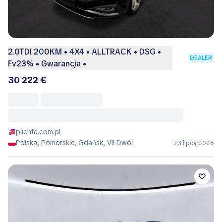
2.0TDI 200KM • 4X4 • ALLTRACK • DSG •
DEALER
Fv23% • Gwarancja •
30 222 €
plichta.com.pl
Polska, Pomorskie, Gdańsk, VII Dwór
23 lipca 2026