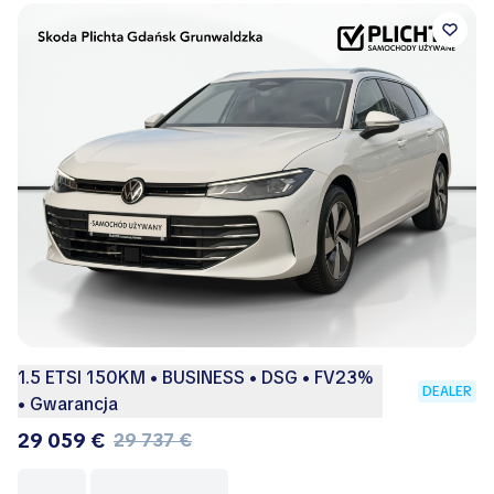
1.5 ETSI 150KM • BUSINESS • DSG • FV23%
DEALER
• Gwarancja
29 059 €
29 737 €