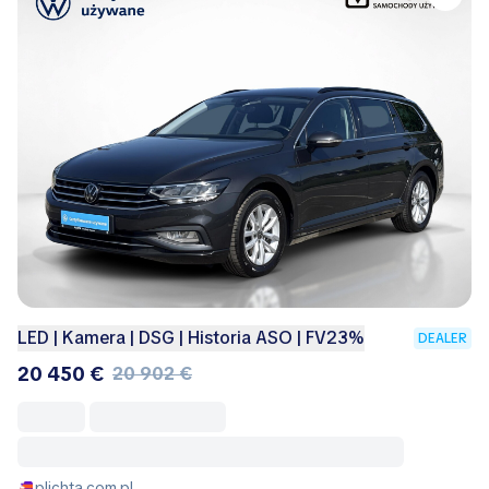
LED | Kamera | DSG | Historia ASO | FV23%
DEALER
20 450 €
20 902 €
plichta.com.pl