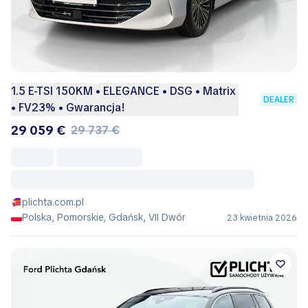
1.5 E-TSI 150KM • ELEGANCE • DSG • Matrix
DEALER
• FV23% • Gwarancja!
29 059 €
29 737 €
plichta.com.pl
Polska, Pomorskie, Gdańsk, VII Dwór
23 kwietnia 2026