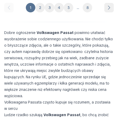
1
2
3
4
5
...
8
Dobre ogłoszenie
Volkswagen Passat
powinno ułatwiać
wyobrażenie sobie codziennego użytkowania. Nie chodzi tylko
o błyszczące zdjęcia, ale o takie szczegóły, które pokazują,
czy autem naprawdę dobrze się opiekowano: czytelna historia
serwisowa, rozsądny przebieg jak na wiek, zadbane zużycie
wnętrza, uczciwe informacje o ostatnich naprawach i zdjęcia,
które nie ukrywają miejsc zwykle budzących obawy
kupujących. Na rynku UE, gdzie jednocześnie sprzedaje się
wiele używanych egzemplarzy i kilka generacji modelu, ma to
większe znaczenie niż efektowny nagłówek czy niska cena
wyjściowa.
Volkswagena Passata często kupuje się rozumem, a zostawia
w sercu
Ludzie rzadko szukają
Volkswagen Passat
, bo chcą zrobić