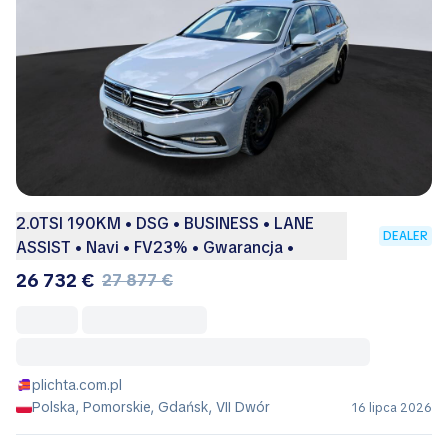
2.0TSI 190KM • DSG • BUSINESS • LANE
DEALER
ASSIST • Navi • FV23% • Gwarancja •
26 732 €
27 877 €
plichta.com.pl
Polska, Pomorskie, Gdańsk, VII Dwór
16 lipca 2026