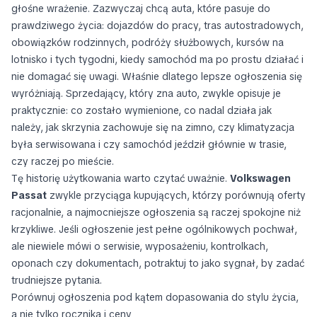
głośne wrażenie. Zazwyczaj chcą auta, które pasuje do
prawdziwego życia: dojazdów do pracy, tras autostradowych,
obowiązków rodzinnych, podróży służbowych, kursów na
lotnisko i tych tygodni, kiedy samochód ma po prostu działać i
nie domagać się uwagi. Właśnie dlatego lepsze ogłoszenia się
wyróżniają. Sprzedający, który zna auto, zwykle opisuje je
praktycznie: co zostało wymienione, co nadal działa jak
należy, jak skrzynia zachowuje się na zimno, czy klimatyzacja
była serwisowana i czy samochód jeździł głównie w trasie,
czy raczej po mieście.
Tę historię użytkowania warto czytać uważnie.
Volkswagen
Passat
zwykle przyciąga kupujących, którzy porównują oferty
racjonalnie, a najmocniejsze ogłoszenia są raczej spokojne niż
krzykliwe. Jeśli ogłoszenie jest pełne ogólnikowych pochwał,
ale niewiele mówi o serwisie, wyposażeniu, kontrolkach,
oponach czy dokumentach, potraktuj to jako sygnał, by zadać
trudniejsze pytania.
Porównuj ogłoszenia pod kątem dopasowania do stylu życia,
a nie tylko rocznika i ceny