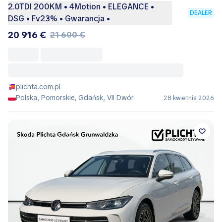
2.0TDI 200KM • 4Motion • ELEGANCE •
DEALER
DSG • Fv23% • Gwarancja •
20 916 €
21 600 €
plichta.com.pl
Polska, Pomorskie, Gdańsk, VII Dwór
28 kwietnia 2026