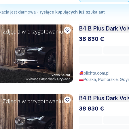
kacja jest darmowa ·
Tysiące kupujących już szuka aut
B4 B Plus Dark Vo
38 830 €
plichta.com.pl
Polska, Pomorskie, Gdy
B4 B Plus Dark Vo
38 830 €