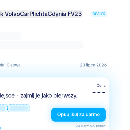
k VolvoCarPlichtaGdynia FV23
DEALER
nia, Cisowa
23 lipca 2026
Cena
– – –
jsce - zajmij je jako pierwszy.
Opublikuj za darmo
Za darmo
·
5 minut