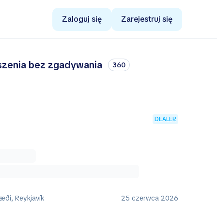
Zaloguj się
Zarejestruj się
oszenia bez zgadywania
360
DEALER
æði, Reykjavík
25 czerwca 2026