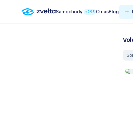
Samochody
O nas
Blog
+295
Vol
So