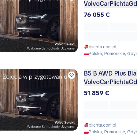
VolvoCarPlichtaGd
76 055 €
plichta.com.pl
Polska, Pomorskie, Gdy
B5 B AWD Plus Blac
VolvoCarPlichtaGd
51 859 €
plichta.com.pl
Polska, Pomorskie, Gdy