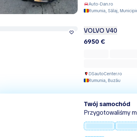
Auto-Dan.ro
Rumunia, Sălaj, Municipi
VOLVO V40
6950 €
DSautoCenter.ro
Rumunia, Buzău
Twój samochód
Przygotowaliśmy mie