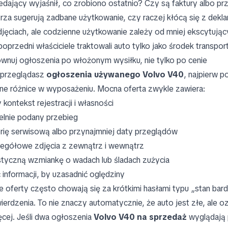
edający wyjaśnił, co zrobiono ostatnio? Czy są faktury albo pr
rza sugerują zadbane użytkowanie, czy raczej kłócą się z de
djęciach, ale codzienne użytkowanie zależy od mniej ekscytując
poprzedni właściciele traktowali auto tylko jako środek transport
wnuj ogłoszenia po włożonym wysiłku, nie tylko po cenie
przeglądasz
ogłoszenia używanego Volvo V40
, najpierw 
ne różnice w wyposażeniu. Mocna oferta zwykle zawiera:
 kontekst rejestracji i własności
elnie podany przebieg
orię serwisową albo przynajmniej daty przeglądów
egółowe zdjęcia z zewnątrz i wewnątrz
istyczną wzmiankę o wadach lub śladach zużycia
 informacji, by uzasadnić oględziny
e oferty często chowają się za krótkimi hasłami typu „stan ba
ierdzenia. To nie znaczy automatycznie, że auto jest złe, ale
ęcej. Jeśli dwa ogłoszenia
Volvo V40 na sprzedaż
wyglądają 