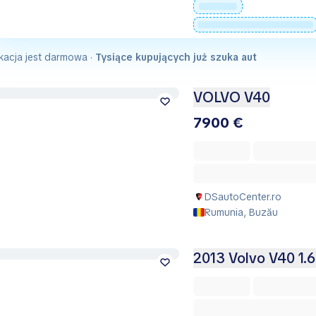
kacja jest darmowa ·
Tysiące kupujących już szuka aut
VOLVO V40
7900 €
DSautoCenter.ro
Rumunia, Buzău
2013 Volvo V40 1