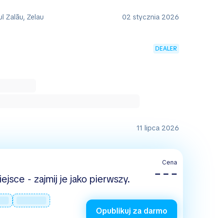
ul Zalãu, Zelau
02 stycznia 2026
DEALER
11 lipca 2026
Cena
– – –
jsce - zajmij je jako pierwszy.
Opublikuj za darmo