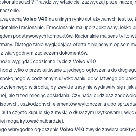
oskonałościach? Prawdziwy właściciel zazwyczaj pisze inaczej n
naczenie.
awą cechą
Volvo V40
na unijnym rynku aut używanych jest to,
jonalnie i racjonalnie. Emocjonalnie ma uporządkowany, lekko p
ędem podstawowych kompaktów. Racjonalnie ma sens tylko wte
ymany. Dlatego tanio wyglądająca oferta z niejasnym opisem m
 z wiarygodnym zapleczem dokumentów.
może wyglądać codzienne życie z Volvo V40
chodzi tylko o przeskakiwanie z jednego ogłoszenia do drugieg
 spokojnego w codziennym użytkowaniu: dość łatwego do parko
 przyjemnego w środku, by zwykłe trasy nie wydawały się nijakie
nej, ale trzeci miesiąc posiadania. Czy nadal będziesz zadowol
isowych, uszkodzonych elementów wykończenia albo sprzedawcy
e auta często kupuje się z myślą o dłuższym użytkowaniu, więc
iej mogą irytować najbardziej.
ego wiarygodne ogłoszenie
Volvo V40
zwykle zawiera praktyc