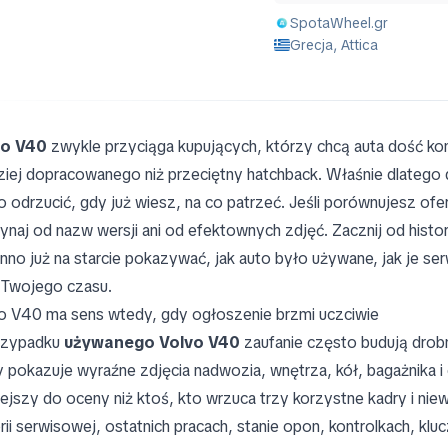
SpotaWheel.gr
Grecja, Attica
vo V40
zwykle przyciąga kupujących, którzy chcą auta dość ko
ziej dopracowanego niż przeciętny hatchback. Właśnie dlatego 
o odrzucić, gdy już wiesz, na co patrzeć. Jeśli porównujesz ofe
ynaj od nazw wersji ani od efektownych zdjęć. Zacznij od hist
nno już na starcie pokazywać, jak auto było używane, jak je se
 Twojego czasu.
o V40 ma sens wtedy, gdy ogłoszenie brzmi uczciwie
rzypadku
używanego Volvo V40
zaufanie często budują drobn
y pokazuje wyraźne zdjęcia nadwozia, wnętrza, kół, bagażnika 
iejszy do oceny niż ktoś, kto wrzuca trzy korzystne kadry i nie
orii serwisowej, ostatnich pracach, stanie opon, kontrolkach, klu