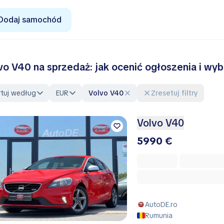
Dodaj samochód
vo V40 na sprzedaż: jak ocenić ogłoszenia i wy
rtuj według
EUR
Volvo V40
Zresetuj filtry
Volvo V40
5990 €
AutoDE.ro
Rumunia