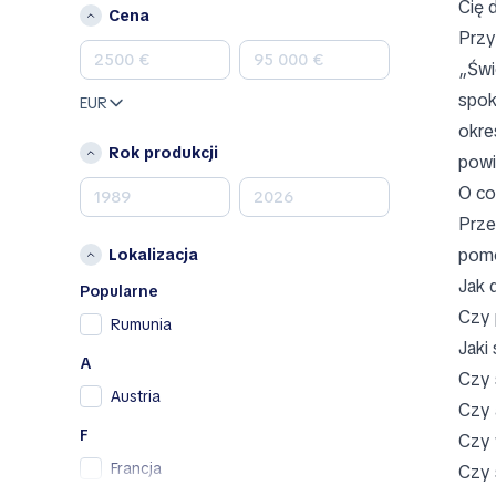
Jeep
Cię 
Cena
Kia
Przy
Land Rover
„Świ
Lexus
spok
EUR
Mazda
okre
Mercedes-Benz
Rok produkcji
powi
MINI
O co
Nissan
Prze
Opel
pomo
Lokalizacja
Peugeot
Jak 
Porsche
Popularne
Czy 
RAM
Rumunia
Jaki
Renault
A
Renault Samsung
Czy 
Austria
Skoda
Czy 
SsangYong
F
Czy 
Subaru
Francja
Czy 
Toyota