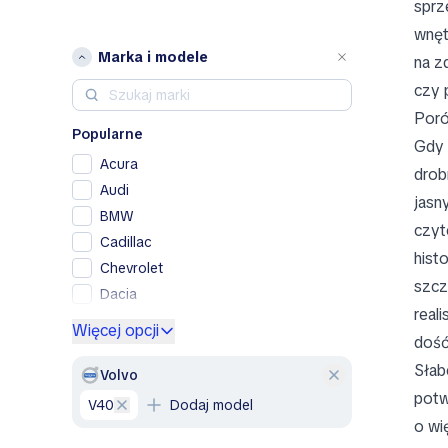
sprz
wnęt
Marka i modele
na z
czy 
Poró
Popularne
Gdy 
Acura
drob
Audi
jasny
BMW
czyt
Cadillac
hist
Chevrolet
szcz
Dacia
real
Ford
Więcej opcji
dość
Genesis
Słab
GMC
Volvo
potw
Honda
V40
Dodaj model
Hyundai
o wi