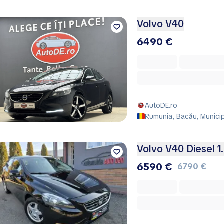
Volvo V40
6490 €
AutoDE.ro
Rumunia, Bacău, Municip
Volvo V40 Diesel 1
6590 €
6790 €