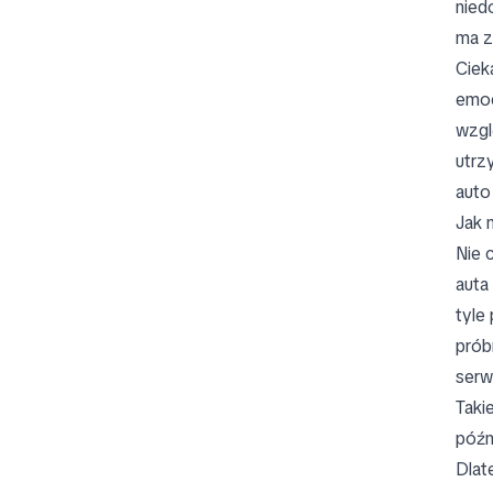
nied
ma z
Ciek
emoc
wzgl
utrz
auto
Jak 
Nie 
auta
tyle
prób
serw
Taki
późn
Dlat