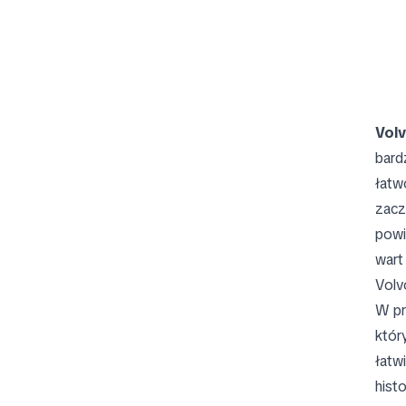
Vol
bard
łatw
zacz
powi
wart
Volv
W p
któr
łatw
hist