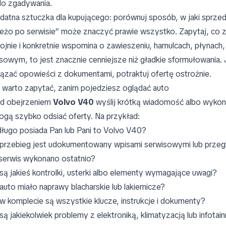
do zgadywania.
datna sztuczka dla kupującego: porównuj sposób, w jaki sprzedaj
eżo po serwisie” może znaczyć prawie wszystko. Zapytaj, co zo
ojnie i konkretnie wspomina o zawieszeniu, hamulcach, płynach,
sowym, to jest znacznie cenniejsze niż gładkie sformułowania. J
ązać opowieści z dokumentami, potraktuj ofertę ostrożnie.
 warto zapytać, zanim pojedziesz oglądać auto
d obejrzeniem
Volvo V40
wyślij krótką wiadomość albo wykonaj
gą szybko odsiać oferty. Na przykład:
długo posiada Pan lub Pani to Volvo V40?
przebieg jest udokumentowany wpisami serwisowymi lub przeg
 serwis wykonano ostatnio?
są jakieś kontrolki, usterki albo elementy wymagające uwagi?
auto miało naprawy blacharskie lub lakiernicze?
w komplecie są wszystkie klucze, instrukcje i dokumenty?
są jakiekolwiek problemy z elektroniką, klimatyzacją lub infota