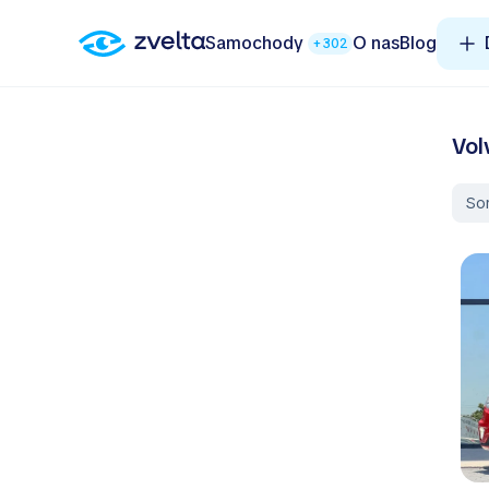
Samochody
O nas
Blog
+302
Vol
So