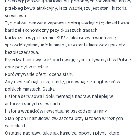
Przebieg: porównuj wartości dla podobnych roczników; niższy
przebieg bywa atrakcyjny, lecz ważniejszy jest stan i historia
serwisowa.
Typ paliwa: benzyna zapewnia dobrą wydajność; diesel bywa
bardziej ekonomiczny przy dłuższych trasach.
Nadwozie i wyposażenie: SUV z luksusowym wnętrzem;
sprawdź systemy infotainment, asystenta kierowcy i pakiety
bezpieczeństwa.
Przedział cenowy: weź pod uwagę rynek używanych w Polsce
oraz popyt w mieście.
Porównywanie ofert i ocena stanu
Aby uzyskać najlepszą ofertę, porównaj kilka ogłoszeń w
polskich miastach. Szukaj:
Historia serwisowa i dokumentacja napraw, najlepiej w
autoryzowanych serwisach.
Historia wypadków i ewentualne uszkodzenia ramy.
Stan opon i hamulców, zwłaszcza przy jazdach w różnych
warunkach.
Ostatnie naprawy, takie jak hamulce, opony i płyny, które