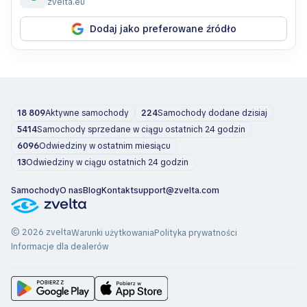
zvelta.eu
Dodaj jako preferowane źródło
18 809
Aktywne samochody
224
Samochody dodane dzisiaj
5414
Samochody sprzedane w ciągu ostatnich 24 godzin
6096
Odwiedziny w ostatnim miesiącu
13
Odwiedziny w ciągu ostatnich 24 godzin
Samochody
O nas
Blog
Kontakt
support@zvelta.com
© 2026 zvelta
Warunki użytkowania
Polityka prywatności
Informacje dla dealerów