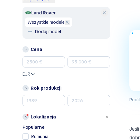
Genesis
GMC
Land Rover
Honda
wszystkie modele
Hyundai
Dodaj model
Jeep
Kia
Cena
Land Rover
Lexus
Mazda
EUR
Mercedes-Benz
MINI
Rok produkcji
Mitsubishi
Publi
Nissan
Opel
Lokalizacja
Peugeot
Porsche
Popularne
Jeśl
Renault
Rumunia
dobr