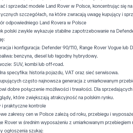
ać i sprzedać modele Land Rover w Polsce, koncentrując się na 
tycznych szczegółach, na które zwracają uwagę kupujący i spr
r odpowiedniego Land Rovera w Polsce
k polski zwykle wykazuje stabilne zapotrzebowanie na Defende
ę:
racja i konfiguracja: Defender 90/110, Range Rover Vogue lub D
paliwa: benzyna, diesel lub łagodny hybrydowy.
ozie: SUV, kombi lub off-road.
lna specyfika: historia pojazdu, VAT oraz sieć serwisowa.
kupujących często najnowsza generacja z umiarkowanym przebi
owi dobre połączenie możliwości i trwałości. Dla sprzedających 
glądy, które zwiększają atrakcyjność na polskim rynku.
 i praktyczne kontrole
we zakresy cen w Polsce zależą od roku, przebiegu i wyposaże
e Rover w średnim wyposażeniu z umiarkowanym przebiegiem m
y ogłoszenia szukaj: