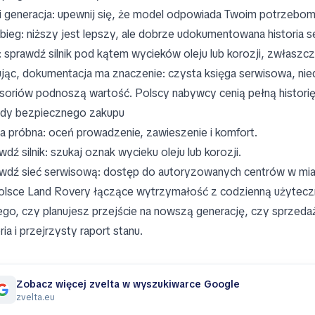
i generacja: upewnij się, że model odpowiada Twoim potrzebom 
bieg: niższy jest lepszy, ale dobrze udokumentowana histori
: sprawdź silnik pod kątem wycieków oleju lub korozji, zwłaszcza
jąc, dokumentacja ma znaczenie: czysta księga serwisowa, nie
soriów podnoszą wartość. Polscy nabywcy cenią pełną historię 
dy bezpiecznego zakupu
a próbna: oceń prowadzenie, zawieszenie i komfort.
wdź silnik: szukaj oznak wycieku oleju lub korozji.
wdź sieć serwisową: dostęp do autoryzowanych centrów w mia
lsce Land Rovery łączące wytrzymałość z codzienną użyteczno
ego, czy planujesz przejście na nowszą generację, czy sprzeda
ria i przejrzysty raport stanu.
Zobacz więcej zvelta w wyszukiwarce Google
zvelta.eu