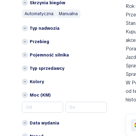
Skrzynia biegów
Rok 
B
Belgia
automatyczna
manualna
Prze
Bułgaria
BAIC
Chorwacja
Stan
Bentley
Typ nadwozia
Cypr
Bestune
Kupu
Czechy
Brabus
akce
Przebieg
Dania
Bugatti
Pora
Estonia
Pojemność silnika
Buick
Jazd
Finlandia
Spra
C
Typ sprzedawcy
Francja
Spra
Cadillac
Irlandia
Kolory
W Po
Changan
Islandia
Chery
od t
Liechtenstein
Moc (KM)
Chrysler
histo
Litwa
Cupra
Łotwa
D
Luksemburg
Data wydania
Malta
DaeChang Motors
Norwegia
Daewoo