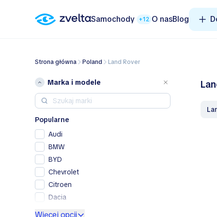
Samochody
O nas
Blog
D
+12
Strona główna
Poland
Land Rover
Marka i modele
Lan
L
Popularne
Audi
BMW
BYD
Chevrolet
Citroen
Dacia
Ford
Więcej opcji