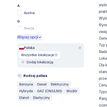
Renault Samsung
wybr
A
Skoda
prak
Austria
SsangYong
Wybó
Toyota
G
Ryne
Volkswagen
Grecja
uwag
Volvo
H
Więcej opcji
Gene
A
Hiszpania
Typ 
Abarth
Polska
Holandia
Nadw
Acura
wszystkie lokalizacje
Loka
N
Aixam
Dodaj lokalizację
Dla 
Niemcy
Alfa Romeo
stan
AM General
P
Rodzaj paliwa
prze
AMC
Polska
Benzyna
Diesel
Elektryczny
Ceny
Aston Martin
W
Hybryda
GAZ (CNG/LNG)
Wodór
Austin
Typo
Włochy
Austin Healey
Etanol
Elastyczny
Rang
Avatr
ocen
Inne