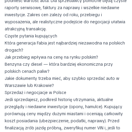
podnieść wartość auta. Dla sprzedawcy pomocne będą czyste
raporty serwisowe, faktury za naprawy i wszelkie niedawne
inwestycje. Zakres cen zależy od roku, przebiegu i
wyposażenia, ale realistyczne podejście do negocjacji ułatwia
atrakcyjną transakcję.
Częste pytania kupujących
Która generacja Fabia jest najbardziej niezawodna na polskich
drogach?
Jak przebieg wpływa na cenę na rynku polskim?
Benzyna czy diesel — która bardziej ekonomiczna przy
polskich cenach paliw?
Jakie dokumenty trzeba mieć, aby szybko sprzedać auto w
Warszawie lub Krakowie?
Sprzedaż i negocjacje w Polsce
Jeśli sprzedajesz, podkreśl historię utrzymania, aktualne
przeglądy i niedawne inwestycje (opony, hamulce). Kupujący
porównują ceny między dużymi miastami i oceniają całkowity
koszt posiadania (ubezpieczenie, podatki, naprawy). Przed
finalizacją zrób jazdę próbną, zweryfikuj numer VIN i, jeśli to