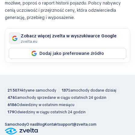
możliwe, poproś o raport historii pojazdu. Polscy nabywcy
cenią uczciwość i przejrzność ceny, która odzwierciedla
generację, przebieg i wyposażenie.
Zobacz więcej zvelta w wyszukiwarce Google
zvelta.eu
Dodaj jako preferowane źródło
21 507
Aktywne samochody
137
Samochody dodane dzisiaj
476
Samochody sprzedane w ciągu ostatnich 24 godzin
6186
Odwiedziny w ostatnim miesiącu
179
Odwiedziny w ciągu ostatnich 24 godzin
Samochody
O nas
Blog
Kontakt
support@zvelta.com