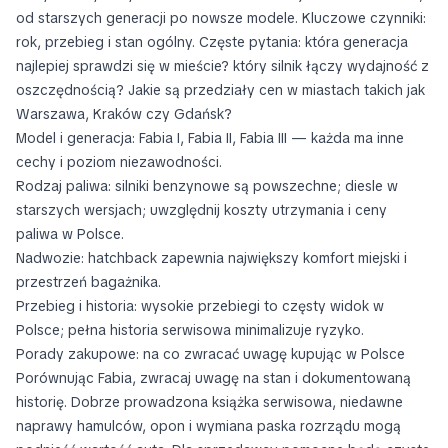
od starszych generacji po nowsze modele. Kluczowe czynniki:
rok, przebieg i stan ogólny. Częste pytania: która generacja
najlepiej sprawdzi się w mieście? który silnik łączy wydajność z
oszczędnością? Jakie są przedziały cen w miastach takich jak
Warszawa, Kraków czy Gdańsk?
Model i generacja: Fabia I, Fabia II, Fabia III — każda ma inne
cechy i poziom niezawodności.
Rodzaj paliwa: silniki benzynowe są powszechne; diesle w
starszych wersjach; uwzględnij koszty utrzymania i ceny
paliwa w Polsce.
Nadwozie: hatchback zapewnia największy komfort miejski i
przestrzeń bagażnika.
Przebieg i historia: wysokie przebiegi to częsty widok w
Polsce; pełna historia serwisowa minimalizuje ryzyko.
Porady zakupowe: na co zwracać uwagę kupując w Polsce
Porównując Fabia, zwracaj uwagę na stan i dokumentowaną
historię. Dobrze prowadzona książka serwisowa, niedawne
naprawy hamulców, opon i wymiana paska rozrządu mogą