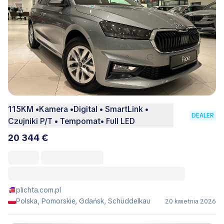
115KM •Kamera •Digital • SmartLink •
DEALER
Czujniki P/T • Tempomat• Full LED
20 344 €
plichta.com.pl
Polska, Pomorskie, Gdańsk, Schüddelkau
20 kwietnia 2026