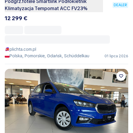
Podgrz.fotele Smartlink Podłokietnik
DEALER
Klimatyzacja Tempomat ACC FV23%
12 299 €
plichta.com.pl
Polska, Pomorskie, Gdańsk, Schüddelkau
01 lipca 2026