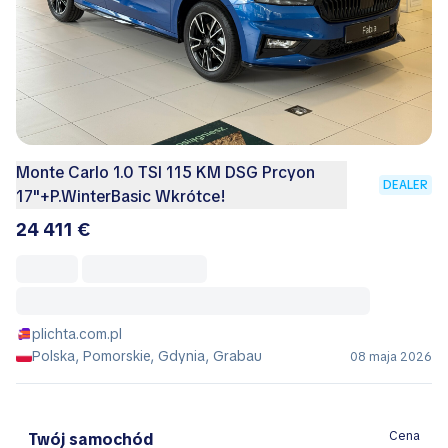
Monte Carlo 1.0 TSI 115 KM DSG Prcyon
DEALER
17"+P.WinterBasic Wkrótce!
24 411 €
plichta.com.pl
Polska, Pomorskie, Gdynia, Grabau
08 maja 2026
Cena
Twój samochód