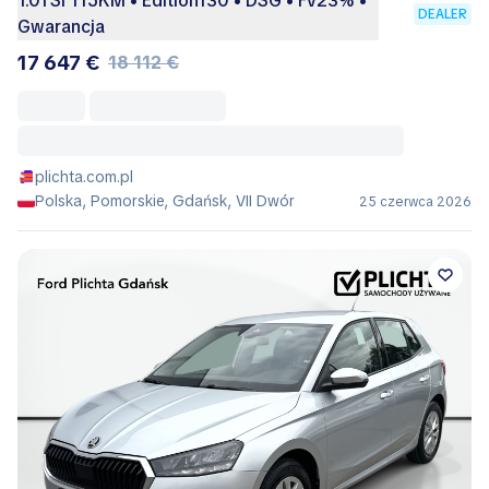
1.0TSI 115KM • Edition130 • DSG • Fv23% •
DEALER
Gwarancja
17 647 €
18 112 €
plichta.com.pl
Polska, Pomorskie, Gdańsk, VII Dwór
25 czerwca 2026