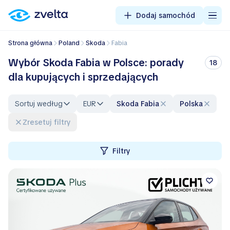
Dodaj samochód
Strona główna
Poland
Skoda
Fabia
Wybór Skoda Fabia w Polsce: porady
18
dla kupujących i sprzedających
Sortuj według
EUR
Skoda Fabia
Polska
Zresetuj filtry
Filtry